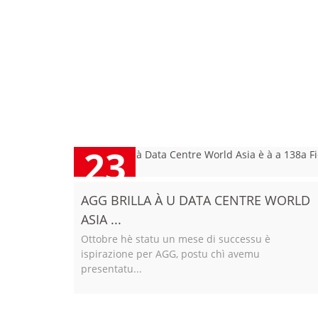
23
2025/10
AGG BRILLA À U DATA CENTRE WORLD
ASIA ...
Ottobre hè statu un mese di successu è
ispirazione per AGG, postu chì avemu
presentatu...