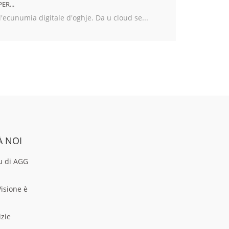
ER...
 l'ecunumia digitale d'oghje. Da u cloud se...
À NOI
u di AGG
Visione è
izie