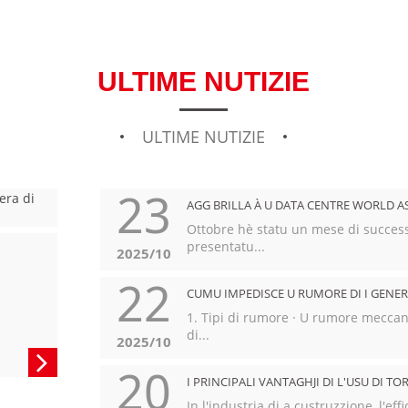
SERIE V 350-
ULTIME NUTIZIE
ULTIME NUTIZIE
23
AGG BRILLA À U DATA CENTRE WORLD ASI
Ottobre hè statu un mese di succes
presentatu...
2025/10
22
CUMU IMPEDISCE U RUMORE DI I GENERA
1. Tipi di rumore · U rumore meccani
di...
2025/10

20
I PRINCIPALI VANTAGHJI DI L'USU DI TO
In l'industria di a custruzzione, l'eff