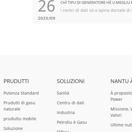
26
CHÌ TIPU DI GENERATORE HÈ U MEGLIU P
I centri di dati sò a spina dorsale di
2025/09
PRUDUTTI
SOLUZIONI
NANTU 
Putenza Standard
Sanità
À proposit
Power
Prudutti di gasu
Centru di dati
naturale
Missione, 
Industria
Valori
pruduttu mobile
Petroliu è Gasu
Ultime nut
Soluzione
Difesa