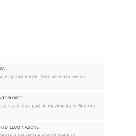
800 KVA
A ...
su è ispirazione per AGG, postu chì avemu
TORI DIESEL...
cu risulta da e parti in muvimentu in l'internu
RRI D'ILLUMINAZIONE...
icienza, a sicurezza è a produttività sò