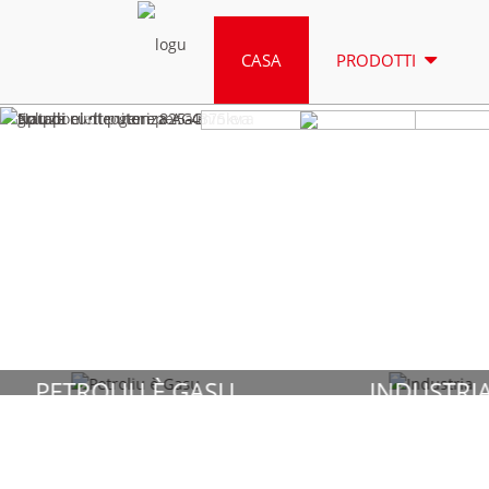
CASA
PRODOTTI

GENERATORE
GE
DIESEL
N
PETROLIU È GASU
INDUSTRI