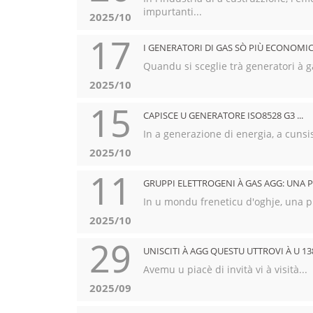
impurtanti...
2025/10
17
I GENERATORI DI GAS SÒ PIÙ ECONOMICI
Quandu si sceglie trà generatori à g
2025/10
15
CAPISCE U GENERATORE ISO8528 G3 ...
In a generazione di energia, a cunsist
2025/10
11
GRUPPI ELETTROGENI À GAS AGG: UNA P
In u mondu freneticu d'oghje, una pr
2025/10
29
UNISCITI À AGG QUESTU UTTROVI À U 13
Avemu u piacè di invità vi à visità...
2025/09