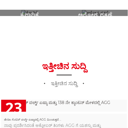
ಕೈಗಾರಿಕೆ
ಆರೋಗ್ಯ ರಕ್ಷಣೆ
ಇತ್ತೀಚಿನ ಸುದ್ದಿ
ಇತ್ತೀಚಿನ ಸುದ್ದಿ
23
2025/10
ಡೇಟಾ ಸೆಂಟರ್ ವರ್ಲ್ಡ್ ಏಷ್ಯಾದಲ್ಲಿ AGG ಮಿಂಚುತ್ತದೆ ...
ನಾವು ಪ್ರದರ್ಶಿಸಿದಂತೆ ಅಕ್ಟೋಬರ್ ತಿಂಗಳು AGG ಗೆ ಯಶಸ್ಸು ಮತ್ತು