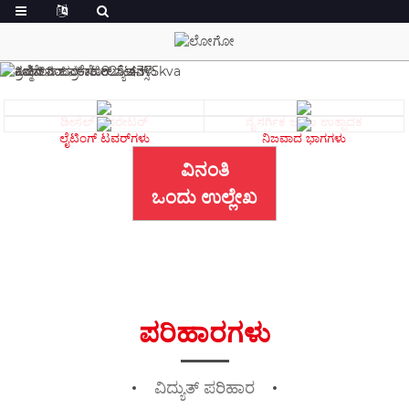
ಡೀಸೆಲ್ ಜನರೇಟರ್
ನೈಸರ್ಗಿಕ ಅನಿಲ ಉತ್ಪಾದಕ
ಲೈಟಿಂಗ್ ಟವರ್‌ಗಳು
ನಿಜವಾದ ಭಾಗಗಳು
ವಿನಂತಿ
ಒಂದು ಉಲ್ಲೇಖ
ಪರಿಹಾರಗಳು
ವಿದ್ಯುತ್ ಪರಿಹಾರ