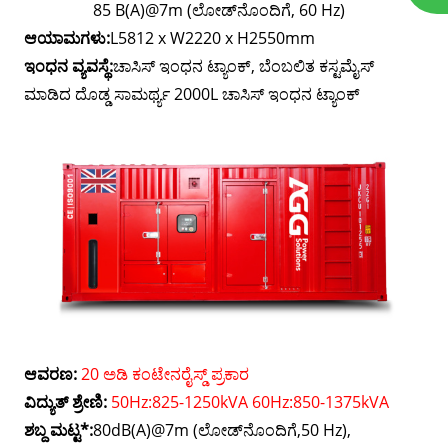
85 B(A)@7m (ಲೋಡ್‌ನೊಂದಿಗೆ, 60 Hz)
ಆಯಾಮಗಳು:
L5812 x W2220 x H2550mm
ಇಂಧನ ವ್ಯವಸ್ಥೆ:
ಚಾಸಿಸ್ ಇಂಧನ ಟ್ಯಾಂಕ್, ಬೆಂಬಲಿತ ಕಸ್ಟಮೈಸ್
ಮಾಡಿದ ದೊಡ್ಡ ಸಾಮರ್ಥ್ಯ 2000L ಚಾಸಿಸ್ ಇಂಧನ ಟ್ಯಾಂಕ್
ಆವರಣ:
20 ಅಡಿ ಕಂಟೇನರೈಸ್ಡ್ ಪ್ರಕಾರ
ವಿದ್ಯುತ್ ಶ್ರೇಣಿ:
50Hz:825-1250kVA 60Hz:850-1375kVA
ಶಬ್ದ ಮಟ್ಟ*:
80dB(A)@7m (ಲೋಡ್‌ನೊಂದಿಗೆ,50 Hz),