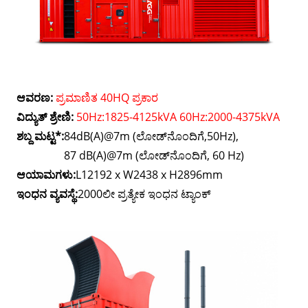
ಆವರಣ:
ಪ್ರಮಾಣಿತ 40HQ ಪ್ರಕಾರ
ವಿದ್ಯುತ್ ಶ್ರೇಣಿ:
50Hz:1825-4125kVA 60Hz:2000-4375kVA
ಶಬ್ದ ಮಟ್ಟ*:
84dB(A)@7m (ಲೋಡ್‌ನೊಂದಿಗೆ,50Hz),
87 dB(A)@7m (ಲೋಡ್‌ನೊಂದಿಗೆ, 60 Hz)
ಆಯಾಮಗಳು:
L12192 x W2438 x H2896mm
ಇಂಧನ ವ್ಯವಸ್ಥೆ:
2000ಲೀ ಪ್ರತ್ಯೇಕ ಇಂಧನ ಟ್ಯಾಂಕ್