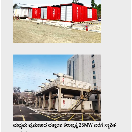
ಮಧ್ಯಮ ಪ್ರಮಾಣದ ದತ್ತಾಂಶ ಕೇಂದ್ರಕ್ಕೆ 25MW ವರೆಗೆ ಸ್ಥಾಪಿತ