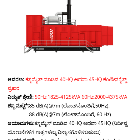
ಆವರಣ:
ಕಸ್ಟಮೈಸ್ ಮಾಡಿದ 40HQ ಅಥವಾ 45HQ ಕಂಟೇನರೈಸ್ಡ್
ಪ್ರಕಾರ
ವಿದ್ಯುತ್ ಶ್ರೇಣಿ:
50Hz:1825-4125kVA 60Hz:2000-4375kVA
ಶಬ್ದ ಮಟ್ಟ*:
85 dB(A)@7m (ಲೋಡ್‌ನೊಂದಿಗೆ,50Hz),
88 dB(A)@7m (ಲೋಡ್‌ನೊಂದಿಗೆ, 60 Hz)
ಆಯಾಮಗಳು:
ಕಸ್ಟಮೈಸ್ ಮಾಡಿದ 40HQ ಅಥವಾ 45HQ (ನಿರ್ದಿಷ್ಟ
ಯೋಜನೆಗಳಿಗೆ ಗಾತ್ರಗಳನ್ನು ವಿನ್ಯಾಸಗೊಳಿಸಬಹುದು)