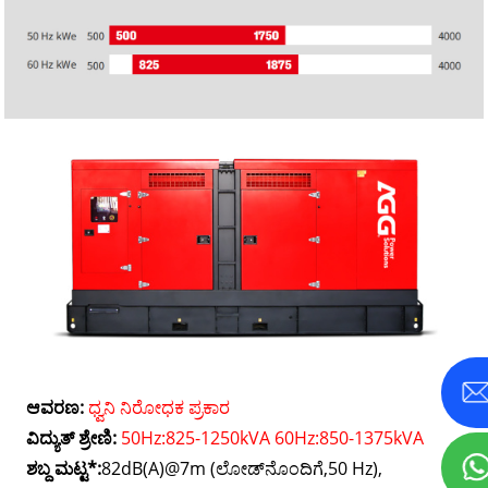
ಆವರಣ:
ಧ್ವನಿ ನಿರೋಧಕ ಪ್ರಕಾರ
ವಿದ್ಯುತ್ ಶ್ರೇಣಿ:
50Hz:825-1250kVA 60Hz:850-1375kVA
ಶಬ್ದ ಮಟ್ಟ*:
82dB(A)@7m (ಲೋಡ್‌ನೊಂದಿಗೆ,50 Hz),