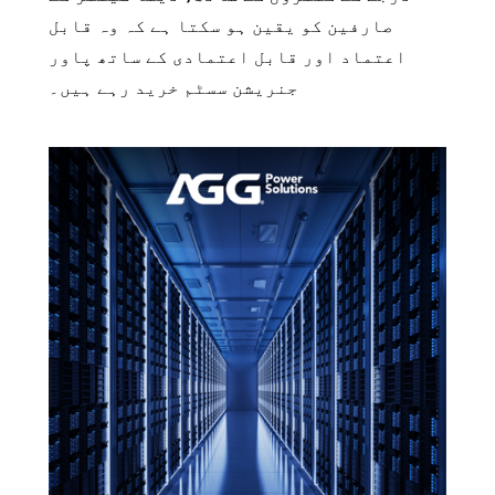
صارفین کو یقین ہو سکتا ہے کہ وہ قابل
اعتماد اور قابل اعتمادی کے ساتھ پاور
جنریشن سسٹم خرید رہے ہیں۔