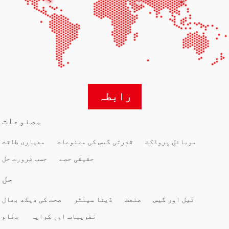
رابطہ
مصنوعات
موبائل پروڈکٹ
قدرتی گیس کی مصنوعات
معیاری طاقت
حقیقی حصے
حسب ضرورت حل
حل
تیل اور گیس
صنعت
ڈیٹا سینٹر
صحت کی دیکھ بھال
تقریبات اور کرایہ
دفاع