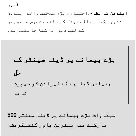
ہیں)
ایندھن کا نظام:
اختیاری بڑی صلاحیت والے ایندھن
ذخیرہ کرنے والے ٹینک کے ساتھ مخصوص منصوبوں
کے لیے ڈیزائن کیا جا سکتا ہے۔
بڑے پیمانے پر ڈیٹا سینٹر کے
حل
بنیادی ڈھانچے کے ڈیزائن کو سپورٹ
کرنا
500 میگاواٹ بڑے پیمانے پر ڈیٹا سینٹر
مارکیٹ میں بہترین پاور کنفیگریشن