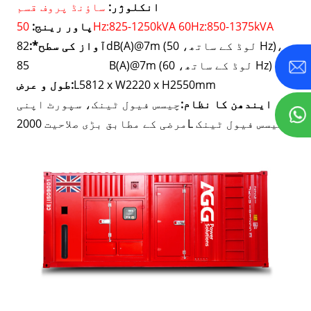
انکلوژر:
ساؤنڈ پروف قسم
50Hz:825-1250kVA 60Hz:850-1375kVA
پاور رینج:
82dB(A)@7m (لوڈ کے ساتھ، 50 Hz)،
آواز کی سطح*:
85 B(A)@7m (لوڈ کے ساتھ، 60 Hz)
L5812 x W2220 x H2550mm
طول و عرض:
ایندھن کا نظام:
چیسس فیول ٹینک، سپورٹ اپنی
مرضی کے مطابق بڑی صلاحیت 2000L چیسس فیول ٹینک