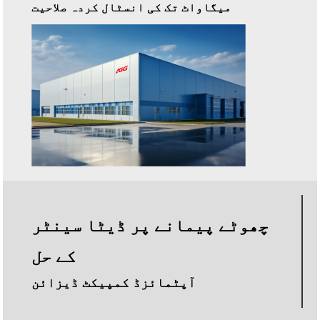
میگاواٹ تک کی انسٹال کردہ صلاحیت
چھوٹے پیمانے پر ڈیٹا سینٹر
کے حل
آپٹمائزڈ کمپیکٹ ڈیزائن