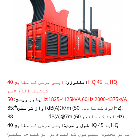
انکلوژر:
اپنی مرضی کے مطابق 40HQ یا 45HQ
کنٹینرائزڈ قسم
50Hz:1825-4125kVA 60Hz:2000-4375kVA
پاور رینج:
85dB(A)@7m (لوڈ کے ساتھ، 50Hz)،
آواز کی سطح*:
88 dB(A)@7m (لوڈ کے ساتھ، 60 Hz)
طول و عرض:
اپنی مرضی کے مطابق 40HQ یا 45HQ
(سائز مخصوص منصوبوں کے لیے ڈیزائن کیے جا سکتے