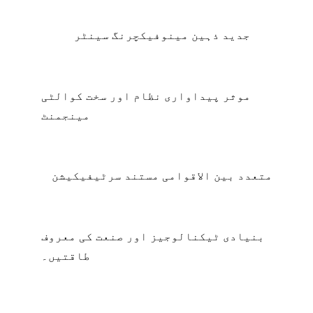
جدید ذہین مینوفیکچرنگ سینٹر
موثر پیداواری نظام اور سخت کوالٹی
مینجمنٹ
متعدد بین الاقوامی مستند سرٹیفیکیشن
بنیادی ٹیکنالوجیز اور صنعت کی معروف
طاقتیں۔