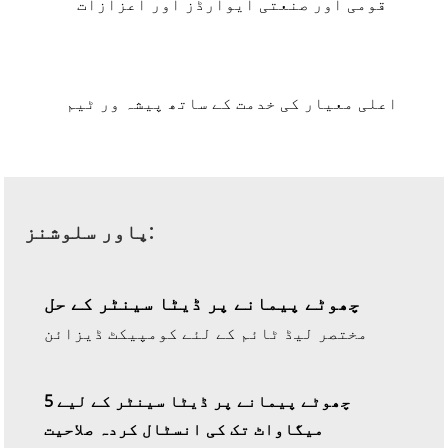
قومی اور صنعتی ایوارڈز اور اعزازات
اعلی معیار کی خدمت کے ساتھ پیشہ ور ٹیم
پاور سلوشنز:
چھوٹے پیمانے پر ڈیٹا سینٹر کے حل
مختصر لیڈ ٹائم کے لئے کومپیکٹ ڈیزائن
چھوٹے پیمانے پر ڈیٹا سینٹر کے لیے 5
میگاواٹ تک کی انسٹال کردہ صلاحیت