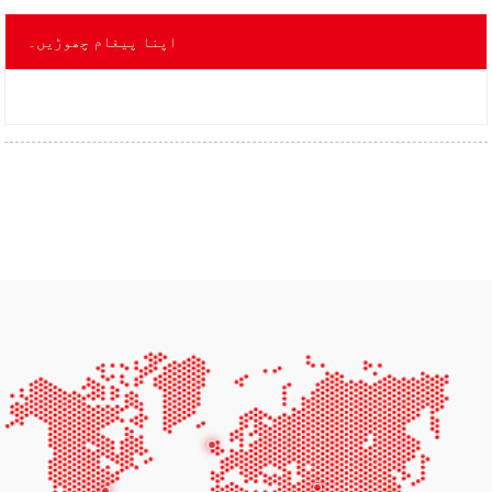
اپنا پیغام چھوڑیں۔