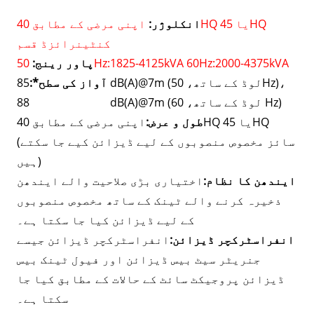
انکلوژر:
اپنی مرضی کے مطابق 40HQ یا 45HQ
کنٹینرائزڈ قسم
50Hz:1825-4125kVA 60Hz:2000-4375kVA
پاور رینج:
85 dB(A)@7m (لوڈ کے ساتھ، 50Hz)،
آواز کی سطح*:
88 dB(A)@7m (لوڈ کے ساتھ، 60 Hz)
طول و عرض:
اپنی مرضی کے مطابق 40HQ یا 45HQ
(سائز مخصوص منصوبوں کے لیے ڈیزائن کیے جا سکتے
ہیں)
ایندھن کا نظام:
اختیاری بڑی صلاحیت والے ایندھن
ذخیرہ کرنے والے ٹینک کے ساتھ مخصوص منصوبوں
کے لیے ڈیزائن کیا جا سکتا ہے۔
انفراسٹرکچر ڈیزائن:
انفراسٹرکچر ڈیزائن جیسے
جنریٹر سیٹ بیس ڈیزائن اور فیول ٹینک بیس
ڈیزائن پروجیکٹ سائٹ کے حالات کے مطابق کیا جا
سکتا ہے۔