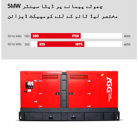
5MW چھوٹے پیمانے پر ڈیٹا سینٹر
مختصر لیڈ ٹائم کے لئے کومپیکٹ ڈیزائن