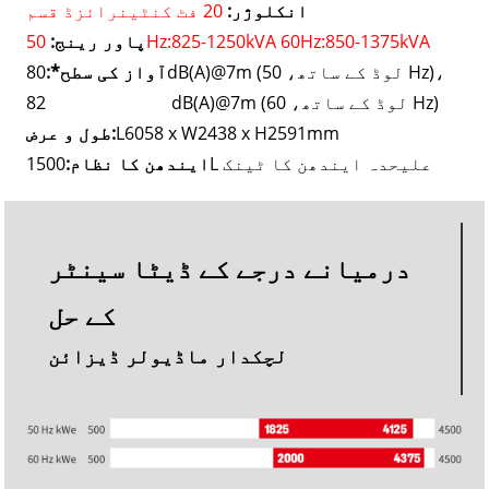
انکلوژر:
20 فٹ کنٹینرائزڈ قسم
50Hz:825-1250kVA 60Hz:850-1375kVA
پاور رینج:
80dB(A)@7m (لوڈ کے ساتھ، 50 Hz)،
آواز کی سطح*:
82 dB(A)@7m (لوڈ کے ساتھ، 60 Hz)
L6058 x W2438 x H2591mm
طول و عرض:
1500L علیحدہ ایندھن کا ٹینک
ایندھن کا نظام:
درمیانے درجے کے ڈیٹا سینٹر
کے حل
لچکدار ماڈیولر ڈیزائن