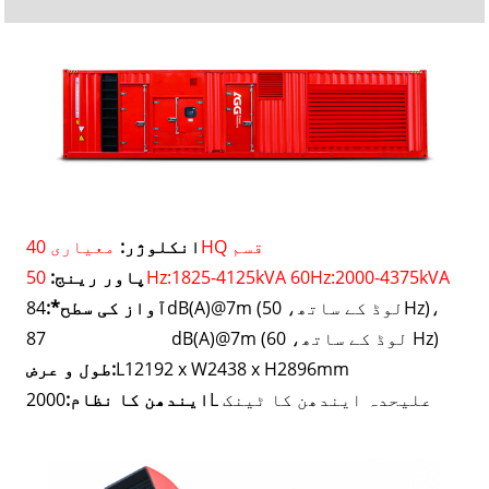
معیاری 40HQ قسم
انکلوژر:
50Hz:1825-4125kVA 60Hz:2000-4375kVA
پاور رینج:
84dB(A)@7m (لوڈ کے ساتھ، 50Hz)،
آواز کی سطح*:
87 dB(A)@7m (لوڈ کے ساتھ، 60 Hz)
L12192 x W2438 x H2896mm
طول و عرض:
2000L علیحدہ ایندھن کا ٹینک
ایندھن کا نظام: