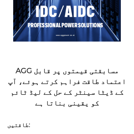
AGG مسابقتی قیمتوں پر قابل
اعتماد طاقت فراہم کرتے ہوئے، آپ
کے ڈیٹا سینٹر کے حل کے لیڈ ٹائم
کو یقینی بناتا ہے
طاقتیں: