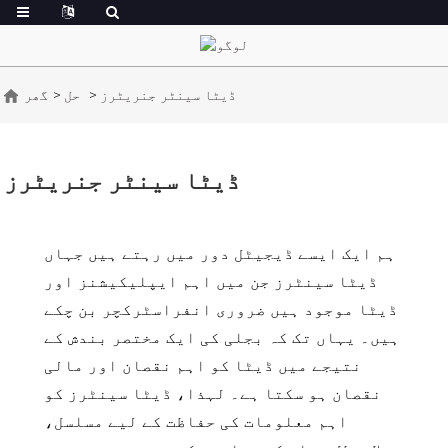
ڈیٹا سینٹر جنریٹرز
حل
گھر
ڈیٹا سینٹر جنریٹرز
ہم ایک ایسے ڈیجیٹل دور میں رہتے ہیں جہاں
ڈیٹا سینٹرز جن میں اہم ایپلیکیشنز اور
ڈیٹا موجود ہیں ضروری انفراسٹرکچر بن چکے
ہیں۔ یہاں تک کہ بجلی کی ایک مختصر بندش کے
نتیجے میں ڈیٹا کو اہم نقصان اور مالی
نقصان ہو سکتا ہے۔ لہذا، ڈیٹا سینٹرز کو
اہم معلومات کی حفاظت کے لیے مسلسل،