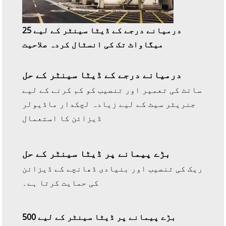
درمیانے درجے کے ڈیٹا سینٹر کے لیے 25
میگاواٹ تک کی انسٹال کردہ صلاحیت
درمیانے درجے کے ڈیٹا سینٹر کے حل
سائٹ کی تعمیر اور تنصیب کو کم کرنے کے لیے
جنریٹر سیٹ کے لیے زیادہ لچکدار ماڈیولر
ڈیزائن کا استعمال
بڑے پیمانے پر ڈیٹا سینٹر کے حل
ریک کی تنصیب اور بنیادی ڈھانچے کے ڈیزائن
کی حمایت کرتا ہے۔
بڑے پیمانے پر ڈیٹا سینٹر کے لیے 500