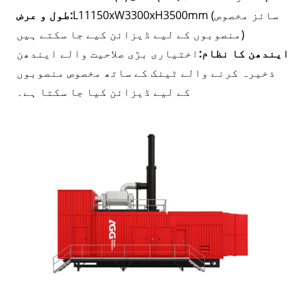
L11150xW3300xH3500mm (سائز مخصوص
طول و عرض:
منصوبوں کے لیے ڈیزائن کیے جا سکتے ہیں)
ایندھن کا نظام:
اختیاری بڑی صلاحیت والے ایندھن
ذخیرہ کرنے والے ٹینک کے ساتھ مخصوص منصوبوں
کے لیے ڈیزائن کیا جا سکتا ہے۔