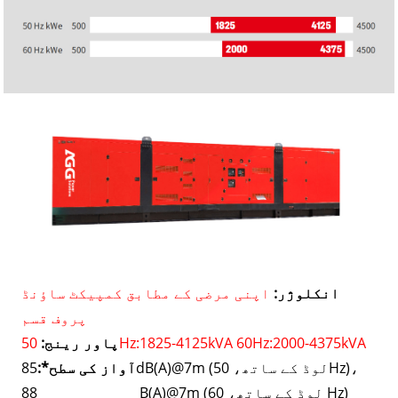
انکلوژر:
اپنی مرضی کے مطابق کمپیکٹ ساؤنڈ
پروف قسم
50Hz:1825-4125kVA 60Hz:2000-4375kVA
پاور رینج:
85dB(A)@7m (لوڈ کے ساتھ، 50Hz)،
آواز کی سطح*:
88 B(A)@7m (لوڈ کے ساتھ، 60 Hz)