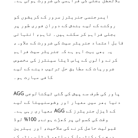
بلاتعطل بجلی کی فراہمی کی ضرورت ہوتی ہے۔
ایمرجنسی جنریٹرز سرور کے کریشوں کو
روکنے کے لیے بندش کے دوران فوری طور پر
بجلی فراہم کر سکتے ہیں۔ تاہم، انتہائی
قابل اعتماد جنریٹر سیٹ کی ضرورت کے علاوہ،
یہ بھی بہت اہم ہے کہ جنریٹر سیٹ فراہم
کرنے والوں کے پاس ڈیٹا سینٹرز کی مخصوص
ضروریات کے مطابق حل ترتیب دینے کے لیے
کافی مہارت ہو۔
AGG پاور کی طرف سے پیش کی گئی ٹیکنالوجی
دنیا بھر میں معیار اور وشوسنییتا کے لیے
معیاری رہی ہے۔ AGG کے ڈیزل جنریٹرز کے
وقت کی کسوٹی پر کھڑے ہونے، 100% لوڈ
قبولیت حاصل کرنے کی صلاحیت، اور بہترین
درجے کے کنٹرول کے ساتھ، ڈیٹا سینٹر کے