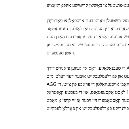
נעל צושטעלן מאַכט בעת אויספאַלן צו פאַרמייַדן
ישאַן צו דאַרפן העכסט פאַרלאָזלעך גענעראַטאָר
 אַז גענעראַטאָר סעץ פּראַוויידערז האָבן גענוג
נז צוגעפּאַסט צו די ספּעציפיש באדערפענישן פון
דאַטן סענטערס.
די טעכנאָלאָגיע, וואָס איז געווען פּיאָנירט דורך AGG Power, איז געווען דער
טעט און פאַרלעסלעכקייט איבער דער וועלט. מיט
AGG'ס דיזל גענעראַטאָרן וואָס האָבן אויסגעהאַלטן די פּראָבע פון ​​צייט, די
מעגלעכקייט צו דערגרייכן 100% לאַסט אַקסעפּטאַנס, און די בעסטע קאָנטראָל
ר קאַסטאַמערז זיין זיכער אַז זיי קויפן אַ מאַכט