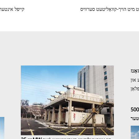
ט מיט הויך-קוואַליטעט סערוויס
קייפל אינטערנ
ַנז
און
לאַן
ביז 500MW פון אינסטאלירטע קאַפּאַציטעט פֿאַר
נטער