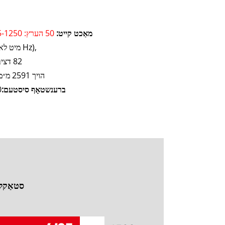
מאַכט קייט:
50 הערץ: 825-1250 קוו אײַ 60 הערץ: 850-1375 קוו אײַ
80dB(A)@7m (מיט לאסט, 50 Hz),
82 דציבל(א)@7 מעטער (מיט לאַסט, 60 הערץ)
לענג 6058 x ברייט 2438 x הויך 2591 מ״מ
ברענשטאָף סיסטעם:
500
סטאַקלא