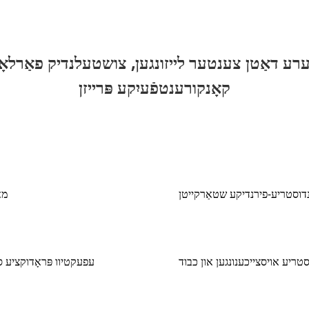
קאָנקורענטפֿעיִקע פּרייזן
נדוסטריע-פירנדיקע שטאַרקייטן
מא
טריע אויסצייכענונגען און כבוד
עפעקטיוו פּראָדוקציע ס