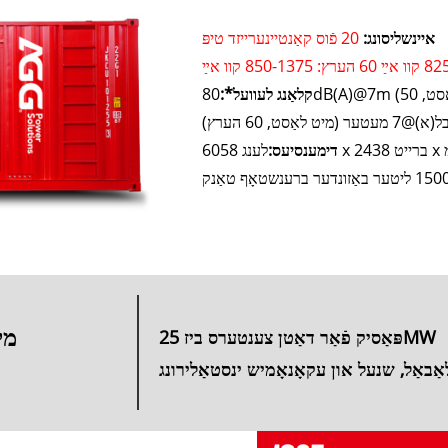
איינשליסונג:
20 פֿוס קאַנטיינערייזד טיפּ
קלאַנג לעוועל*:
דימענסיעס:
1 ליטער באַזונדער ברענשטאָף טאַנק
מי
פּאַסיק פֿאַר דאַטן צענטערס ביז 25MW
ַבאַל, שנעל און עקאָנאָמיש ינסטאַלירונג