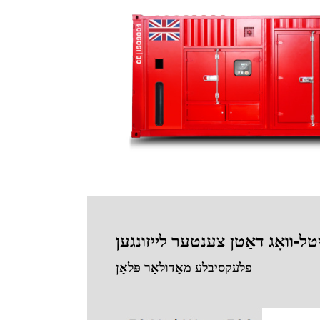
טל-וואָג דאַטן צענטער לייזונגען
פלעקסיבלע מאָדולאַר פּלאַן