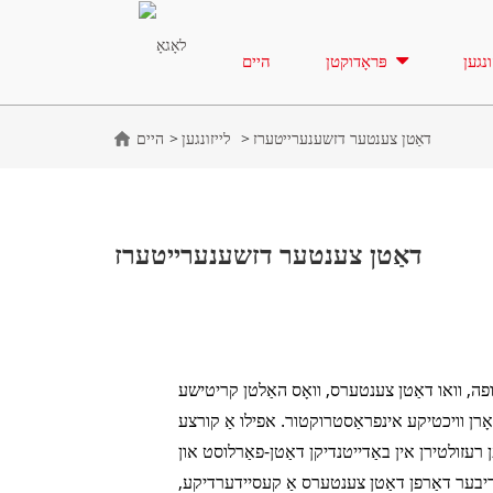
ונגען
פּראָדוקטן
היים
דאַטן צענטער דזשענערייטערז
לייזונגען
היים
דאַטן צענטער דזשענערייטערז
ופה, וואו דאַטן צענטערס, וואָס האַלטן קריטישע
ואָרן וויכטיקע אינפראַסטרוקטור. אפילו אַ קורצע
עזולטירן אין באַדייטנדיקן דאַטן-פאַרלוסט און
עריבער דאַרפן דאַטן צענטערס אַ קעסיידערדיקע,