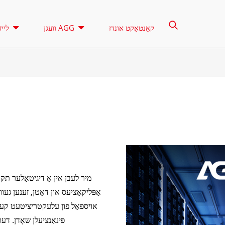
קאָנטאַקט אונדז
וועגן AGG
לייז
רענטאַל
לייטינג טורעם
קאָנטראָל
א סעריע 16.5-150 קוואַ
CU סעריע 33-300 KVA
קוואַ
פּ סעריע 10-220 קוואַ
DE סעריע 22-250 KVA
מיר לעבן אין אַ דיגיטאַלער תק
אַפּליקאַציעס און דאַטן, זענען געו
ק סערייס 7-49 קוואַ
אויספאַל פון עלעקטריציטעט קען ר
ואַ
V סעריע 94-285 KVA
פינאַנציעלן שאָדן. ד