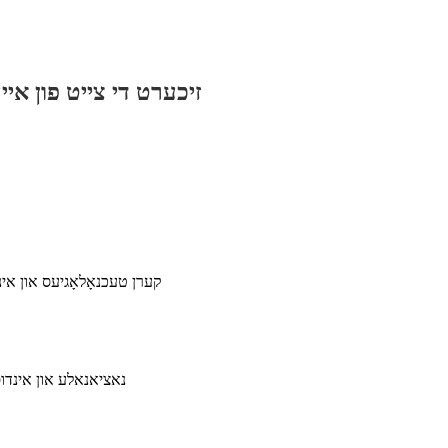
קערן טעכנאָלאָגיעס און אי
נאציאנאלע און אינדוס