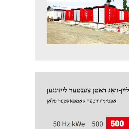
יין-וואָג דאַטן צענטער לייזונגען
אָפּטימיזירטער קאָמפּאַקטער פּלאַן