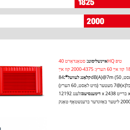
סטאַנדאַרט 40HQ טיפּ
איינשליסונג:
קלאַנג לעוועל*:
דימענסיעס:
2 ליטער באַזונדער ברענשטאָף טאַנק