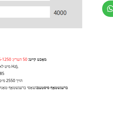
מאַכט קייט:
50 הערץ: 825-1250 קוו אײַ 60 הערץ: 850-1375 קוו אײַ
82dB(A)@7m (מיט לאסט, 50 Hz),
85 ב(א)@7 מעטער (מיט לאַסט, 60 הער
לענג 5812 x ברייט 2220 x הויך 2550 מ״מ
ברענשטאָף סיסטעם:
שאַסי ברענשטאָף טאַנק,