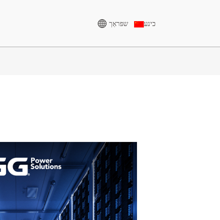
שפּראַך
כינע
הויך וואָולטידזש גענעראַטאָר
CU סעריע 825-3438 KVA
א סעריע 165-388KVA
פּ סעריע 825-1880 קוו״א
CU סעריע 275-850 קוואַ
M סעריע 1100-4000 KVA
פּ סעריע 250-1100 
MS סעריע 715-2500 KVA
S סעריע 275-880KVA
DE סעריע 250-825 קוואַ
H סעריע 165-935 קו