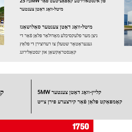
ביז 25MW פון אינסטאלירטע קאַפּאַציטעט פֿאַר
מיטל-וואָג דאַטן צענטער
מיטל-וואָג דאַטן צענטער סאַלושאַנז
ניצן מער פלעקסיבלע מאָדולאַר פּלאַן פֿאַר די
גענעראַטאָר שטעלן צו רעדוצירן די פּלאַץ
קאַנסטראַקשאַן און ינסטאַלירונג
קל
5MW קליין-וואָג דאַטן צענטער
קאָמפּאַקט פּלאַן פֿאַר קירצערע פירן צייט