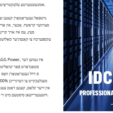
אומגעשטערטע עלעקטריציטעט-צושטעל צו באַשיצן קריטישע אינפֿאָרמאַציע.
נויטפאַל גענעראַטאָרן קענען ש
סערווער קראַשיז. אָבער, אין אַד
סעץ, עס איז אויך קריטיש
עקספּערטיז צו קאַנפיגיער סאַלושאַ
סטאַנדאַרט פֿאַר קוואַלי
אין זייער קלאַס, קענען דאַטן צענטע
דזשענעריישאַן סיסטעם מיט די פירנדיקע פאַרלעסלעכקייט און פאַרלאָזלעכקייט.