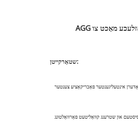
AGG זיכערט די צייט פון אייערע דאַטן צענטער לייזונגען, צושטעלנדיק פאַרלאָזלעכע מאַכט צו
שטאַרקייטן:
ָדערן אינטעליגענטער פאַבריקאַציע צענטער
יסטעם און שטרענג קוואַליטעט פאַרוואַלטונג