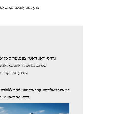
פּראָפעסיאָנעלע מאַנשאַפֿ
גרויס-וואָג דאַטן צענטער סאַלושא
שטיצט געשטעל אינסטאַלאַציע 
אינפראַסטרוקטור פּ
גרויס-וואָג דאַטן צע