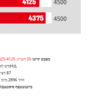
מאַכט קייט:
50 הערץ: 1825-4125 קוו אײַ 60 הערץ: 2000-4375 קוו אײַ
84dB(A)@7m (מיט לאסט, 50Hz),
87 דציבל(א)@7 מעטער (מיט לאַסט, 60 הערץ)
לענג 12192 x ברייט 2438 x הויך 2896 מ״מ
ברענשטאָף סיסטעם:
000