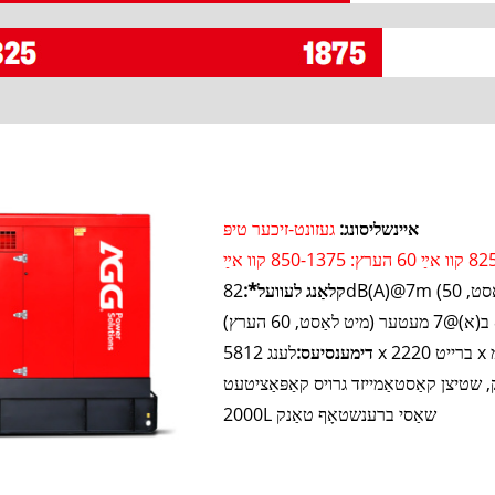
איינשליסונג:
געזונט-זיכער טיפּ
קלאַנג לעוועל*:
ץ)
דימענסיעס:
 שטיצן קאַסטאַמייזד גרויס קאַפּאַציטעט
2000L שאַסי ברענשטאָף טאַנק