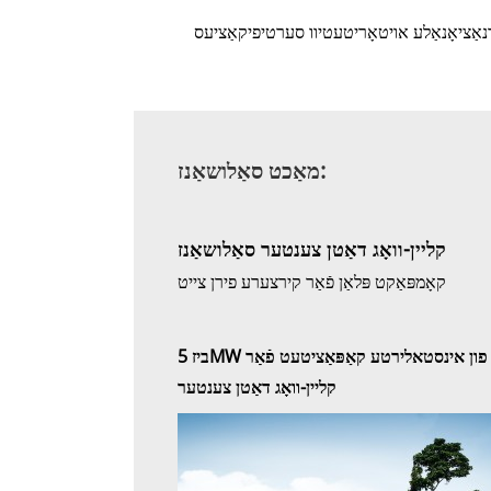
אַציאָנאַלע אויטאָריטעטיוו סערטיפיקאַציעס
מאַכט סאַלושאַנז:
קליין-וואָג דאַטן צענטער סאַלושאַנז
קאָמפּאַקט פּלאַן פֿאַר קירצערע פירן צייט
ביז 5MW פון אינסטאלירטע קאַפּאַציטעט פֿאַר
קליין-וואָג דאַטן צענטער