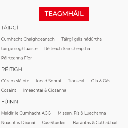
TEAGMHÁIL
TÁIRGÍ
Cumhacht Chaighdeánach
Táirgí gáis nádúrtha
táirge soghluaiste
Réiteach Saincheaptha
Páirteanna Fíor
RÉITIGH
Cúram sláinte
Ionad Sonraí
Tionscal
Ola & Gás
Cosaint
Imeachtaí & Cíosanna
FÚINN
Maidir le Cumhacht AGG
Misean, Fís & Luachanna
Nuacht is Déanaí
Cás-Staidéir
Barántas & Cothabháil