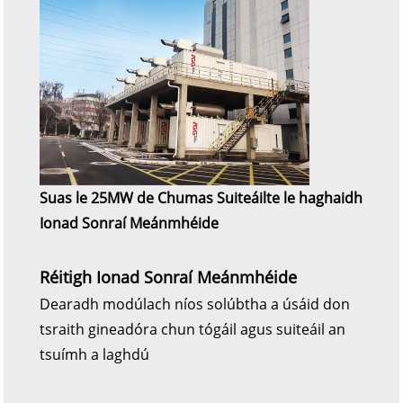
Suas le 25MW de Chumas Suiteáilte le haghaidh
Ionad Sonraí Meánmhéide
Réitigh Ionad Sonraí Meánmhéide
Dearadh modúlach níos solúbtha a úsáid don
tsraith gineadóra chun tógáil agus suiteáil an
tsuímh a laghdú