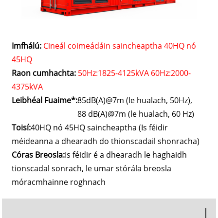
Imfhálú:
Cineál coimeádáin saincheaptha 40HQ nó
45HQ
Raon cumhachta:
50Hz:1825-4125kVA 60Hz:2000-
4375kVA
Leibhéal Fuaime*:
85dB(A)@7m (le hualach, 50Hz),
88 dB(A)@7m (le hualach, 60 Hz)
Toisí:
40HQ nó 45HQ saincheaptha (Is féidir
méideanna a dhearadh do thionscadail shonracha)
Córas Breosla:
Is féidir é a dhearadh le haghaidh
tionscadal sonrach, le umar stórála breosla
móracmhainne roghnach