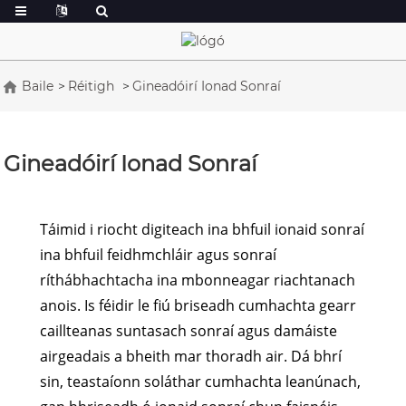
Baile
Réitigh
Gineadóirí Ionad Sonraí
Gineadóirí Ionad Sonraí
Táimid i riocht digiteach ina bhfuil ionaid sonraí
ina bhfuil feidhmchláir agus sonraí
ríthábhachtacha ina mbonneagar riachtanach
anois. Is féidir le fiú briseadh cumhachta gearr
caillteanas suntasach sonraí agus damáiste
airgeadais a bheith mar thoradh air. Dá bhrí
sin, teastaíonn soláthar cumhachta leanúnach,