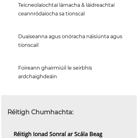
Teicneolaíochtaí lárnacha & láidreachtaí
ceannródaíocha sa tionscal
Duaiseanna agus onóracha náisiúnta agus
tionscail
Foireann ghairmiúil le seirbhís
ardchaighdeáin
Réitigh Chumhachta:
Réitigh Ionad Sonraí ar Scála Beag