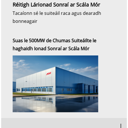
Réitigh Lárionad Sonraí ar Scála Mór
Tacaíonn sé le suiteáil raca agus dearadh
bonneagair
Suas le 500MW de Chumas Suiteáilte le
haghaidh Ionad Sonraí ar Scála Mór