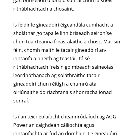
gan bhriseadh ó ionaid sonraí chun faisnéis
ríthábhachtach a chosaint.
Is féidir le gineadóirí éigeandála cumhacht a
sholáthar go tapa le linn briseadh seirbhíse
chun tuairteanna freastalaithe a chosc. Mar sin
féin, chomh maith le tacair gineadóirí an-
iontaofa a bheith ag teastáil, tá sé
ríthábhachtach freisin go mbeadh saineolas
leordhóthanach ag soláthraithe tacair
gineadóirí chun réitigh a chumrú atá
oiriúnaithe do riachtanais shonracha ionad
sonraí.
Is í an teicneolaíocht cheannródaíoch ag AGG
Power an caighdeán cáilíochta agus
iontaofachta ar fud an domhain. Le gineadóirí