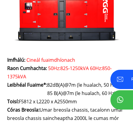
Imfhálú:
Cineál fuaimdhíonach
Raon Cumhachta:
50Hz:825-1250kVA 60Hz:850-
1375kVA
Leibhéal Fuaime*:
82dB(A)@7m (le hualach, 50 Hz),
85 B(A)@7m (le hualach, 60 Hz)
Toisí:
F5812 x L2220 x A2550mm
Córas Breosla:
Umar breosla chassis, tacaíonn umar
breosla chassis saincheaptha 2000L le cumas mór