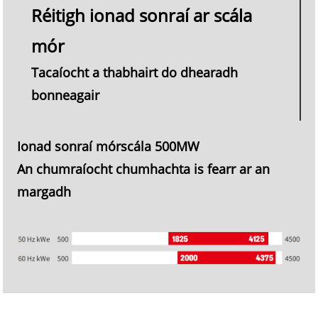
Réitigh ionad sonraí ar scála
mór
Tacaíocht a thabhairt do dhearadh
bonneagair
Ionad sonraí mórscála 500MW
An chumraíocht chumhachta is fearr ar an
margadh