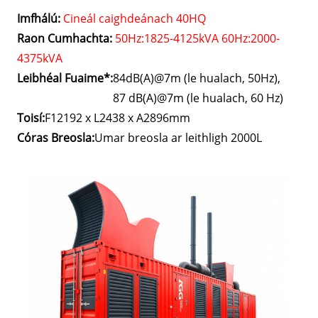
Imfhálú:
Cineál caighdeánach 40HQ
Raon Cumhachta:
50Hz:1825-4125kVA 60Hz:2000-
4375kVA
Leibhéal Fuaime*:
84dB(A)@7m (le hualach, 50Hz),
87 dB(A)@7m (le hualach, 60 Hz)
Toisí:
F12192 x L2438 x A2896mm
Córas Breosla:
Umar breosla ar leithligh 2000L