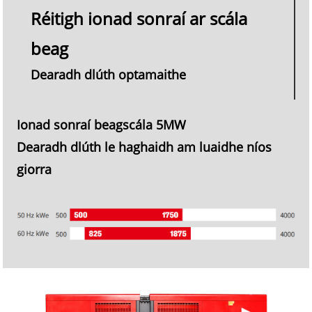
Réitigh ionad sonraí ar scála
beag
Dearadh dlúth optamaithe
Ionad sonraí beagscála 5MW
Dearadh dlúth le haghaidh am luaidhe níos
giorra