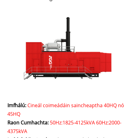
Imfhálú:
Cineál coimeádáin saincheaptha 40HQ nó
45HQ
Raon Cumhachta:
50Hz:1825-4125kVA 60Hz:2000-
4375kVA