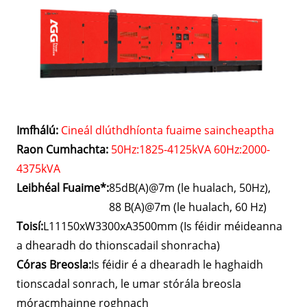
Imfhálú:
Cineál dlúthdhíonta fuaime saincheaptha
Raon Cumhachta:
50Hz:1825-4125kVA 60Hz:2000-
4375kVA
Leibhéal Fuaime*:
85dB(A)@7m (le hualach, 50Hz),
88 B(A)@7m (le hualach, 60 Hz)
Toisí:
L11150xW3300xA3500mm (Is féidir méideanna
a dhearadh do thionscadail shonracha)
Córas Breosla:
Is féidir é a dhearadh le haghaidh
tionscadal sonrach, le umar stórála breosla
móracmhainne roghnach