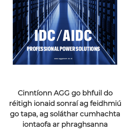
Cinntíonn AGG go bhfuil do
réitigh ionaid sonraí ag feidhmiú
go tapa, ag soláthar cumhachta
iontaofa ar phraghsanna