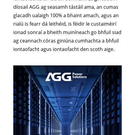
díosail AGG ag seasamh tástáil ama, an cumas
glacadh ualaigh 100% a bhaint amach, agus an
rialú is fearr dá leithéid, is féidir le custaiméirí
ionad sonraí a bheith muiníneach go bhfuil siad
ag ceannach córas giniúna cumhachta a bhfuil
iontaofacht agus iontaofacht den scoth aige.