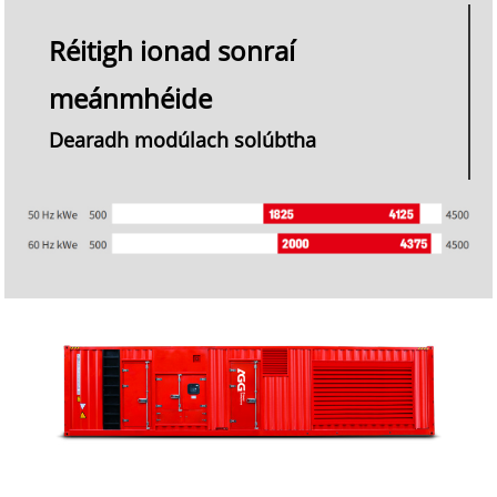
Réitigh ionad sonraí
meánmhéide
Dearadh modúlach solúbtha