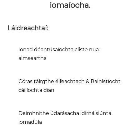
iomaíocha.
Láidreachtaí:
Ionad déantúsaíochta cliste nua-
aimseartha
Córas táirgthe éifeachtach & Bainistíocht
cáilíochta dian
Deimhnithe údarásacha idirnáisiúnta
iomadúla