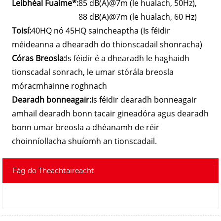
Leibhéal Fuaime*:
85 dB(A)@7m (le hualach, 50Hz),
88 dB(A)@7m (le hualach, 60 Hz)
Toisí:
40HQ nó 45HQ saincheaptha (Is féidir
méideanna a dhearadh do thionscadail shonracha)
Córas Breosla:
Is féidir é a dhearadh le haghaidh
tionscadal sonrach, le umar stórála breosla
móracmhainne roghnach
Dearadh bonneagair:
Is féidir dearadh bonneagair
amhail dearadh bonn tacair gineadóra agus dearadh
bonn umar breosla a dhéanamh de réir
choinníollacha shuíomh an tionscadail.
Fág do Theachtaireacht