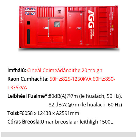
Imfhálú:
Cineál Coimeádánaithe 20 troigh
Raon Cumhachta:
50Hz:825-1250kVA 60Hz:850-
1375kVA
Leibhéal Fuaime*:
80dB(A)@7m (le hualach, 50 Hz),
82 dB(A)@7m (le hualach, 60 Hz)
Toisí:
F6058 x L2438 x A2591mm
Córas Breosla:
Umar breosla ar leithligh 1500L