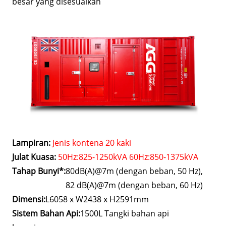
besar yang disesuaikan
Lampiran:
Jenis kontena 20 kaki
Julat Kuasa:
50Hz:825-1250kVA 60Hz:850-1375kVA
Tahap Bunyi*:
80dB(A)@7m (dengan beban, 50 Hz),
82 dB(A)@7m (dengan beban, 60 Hz)
Dimensi:
L6058 x W2438 x H2591mm
Sistem Bahan Api:
1500L Tangki bahan api