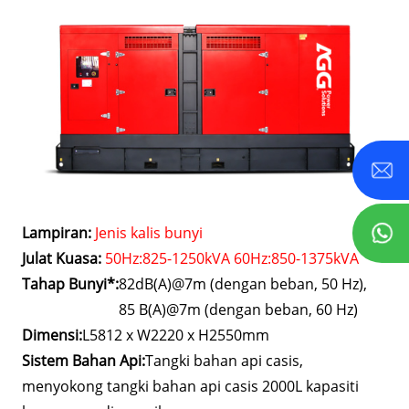
Lampiran:
Jenis kalis bunyi
Julat Kuasa:
50Hz:825-1250kVA 60Hz:850-1375kVA
Tahap Bunyi*:
82dB(A)@7m (dengan beban, 50 Hz),
85 B(A)@7m (dengan beban, 60 Hz)
Dimensi:
L5812 x W2220 x H2550mm
Sistem Bahan Api:
Tangki bahan api casis,
menyokong tangki bahan api casis 2000L kapasiti