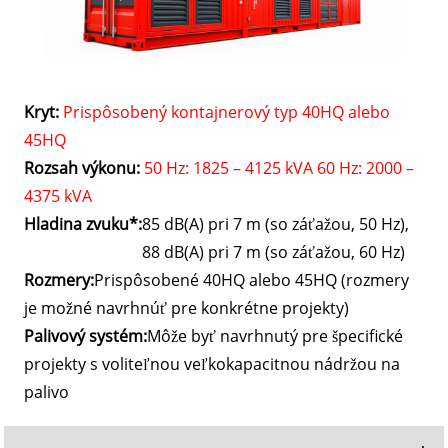
Kryt:
Prispôsobený kontajnerový typ 40HQ alebo
45HQ
Rozsah výkonu:
50 Hz: 1825 – 4125 kVA 60 Hz: 2000 –
4375 kVA
Hladina zvuku*:
85 dB(A) pri 7 m (so záťažou, 50 Hz),
88 dB(A) pri 7 m (so záťažou, 60 Hz)
Rozmery:
Prispôsobené 40HQ alebo 45HQ (rozmery
je možné navrhnúť pre konkrétne projekty)
Palivový systém:
Môže byť navrhnutý pre špecifické
projekty s voliteľnou veľkokapacitnou nádržou na
palivo