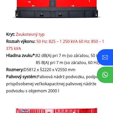
Kryt:
Zvukotesný typ
Rozsah výkonu:
50 Hz: 825 – 1 250 kVA 60 Hz: 850 – 1
375 kVA
Hladina zvuku*:
82 dB(A) pri 7 m (so záťažou, 50 Hz),
85 B(A) pri 7 m (so záťažou, 60 Hz)
Rozmery:
D5812 x Š2220 x V2550 mm
Palivový systém:
Palivová nádrž podvozku, podpora
prispôsobenej veľkokapacitnej palivovej nádrže
podvozku s objemom 2000 l