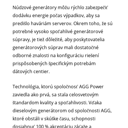
Núdzové generátory môžu rýchlo zabezpečiť
dodávku energie počas výpadkov, aby sa
predišlo haváriám serverov. Okrem toho, že sú
potrebné vysoko spoľahlivé generátorové
súpravy, je tiež dôležité, aby poskytovatelia
generátorových súprav mali dostatočné
odborné znalosti na konfiguráciu riešení
prispôsobených špecifickým potrebám
dátových centier.
Technológia, ktorú spoločnosť AGG Power
zaviedla ako prvá, sa stala celosvetovým
štandardom kvality a spoľahlivosti. Vďaka
dieselovým generátorom od spoločnosti AGG,
ktoré obstáli v skúške času, schopnosti
dosiahnuť 100 % akceptáciu záťaže a