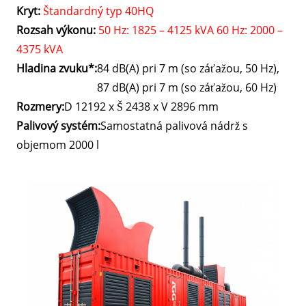
Kryt:
Štandardný typ 40HQ
Rozsah výkonu:
50 Hz: 1825 – 4125 kVA 60 Hz: 2000 –
4375 kVA
Hladina zvuku*:
84 dB(A) pri 7 m (so záťažou, 50 Hz),
87 dB(A) pri 7 m (so záťažou, 60 Hz)
Rozmery:
D 12192 x Š 2438 x V 2896 mm
Palivový systém:
Samostatná palivová nádrž s
objemom 2000 l