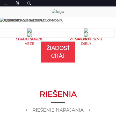
DIESELOVÝ
GENERÁTOR
GENERÁTOR
ZEMNÉHO PLYNU
OSVETĽOVACIE
ORIGINÁLNE
VEŽE
DIELY
ŽIADOSŤ
CITÁT
RIEŠENIA
RIEŠENIE NAPÁJANIA