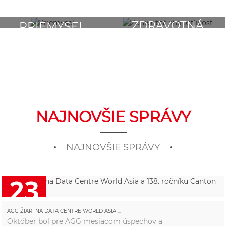
ZDRAVOTNÁ
PRIEMYSEL
STAROSTLIVOSŤ
NAJNOVŠIE SPRÁVY
NAJNOVŠIE SPRÁVY
23
2025/10
AGG ŽIARI NA DATA CENTRE WORLD ASIA ...
Október bol pre AGG mesiacom úspechov a