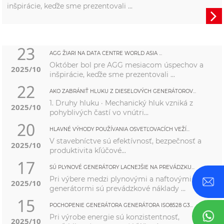
inšpirácie, keďže sme prezentovali ...

23
AGG ŽIARI NA DATA CENTRE WORLD ASIA ...
Október bol pre AGG mesiacom úspechov a
2025/10
inšpirácie, keďže sme prezentovali ...
22
AKO ZABRÁNIŤ HLUKU Z DIESELOVÝCH GENERÁTOROV...
1. Druhy hluku · Mechanický hluk vzniká z
2025/10
pohyblivých častí vo vnútri...
20
HLAVNÉ VÝHODY POUŽÍVANIA OSVETĽOVACÍCH VEŽÍ...
V stavebníctve sú efektívnosť, bezpečnosť a
2025/10
produktivita kľúčové...
17
SÚ PLYNOVÉ GENERÁTORY LACNEJŠIE NA PREVÁDZKU...
Pri výbere medzi plynovými a naftovými
2025/10
generátormi sú prevádzkové náklady ...
15
POCHOPENIE GENERÁTORA GENERÁTORA ISO8528 G3...
Pri výrobe energie sú konzistentnosť,
2025/10