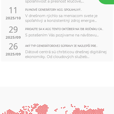
spoľahlivosť a presnosť kľúčové,...
11
PLYNOVÉ GENERÁTORY AGG: SPOĽAHLIVÝ...
V dnešnom rýchlo sa meniacom svete je
2025/10
spoľahlivý a konzistentný zdroj energie...
29
PRIDAJTE SA K AGG TENTO OKTÓBER NA 138. ROČNÍKU CA...
S potešením Vás pozývame na návštevu...
2025/09
26
AKÝ TYP GENERÁTOROVEJ SÚPRAVY JE NAJLEPŠÍ PRE...
Dátové centrá sú chrbticou dnešnej digitálnej
2025/09
ekonomiky. Od cloudových služieb...