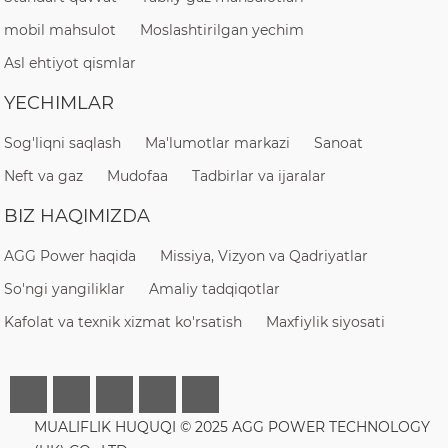
mobil mahsulot
Moslashtirilgan yechim
Asl ehtiyot qismlar
YECHIMLAR
Sog'liqni saqlash
Ma'lumotlar markazi
Sanoat
Neft va gaz
Mudofaa
Tadbirlar va ijaralar
BIZ HAQIMIZDA
AGG Power haqida
Missiya, Vizyon va Qadriyatlar
So'ngi yangiliklar
Amaliy tadqiqotlar
Kafolat va texnik xizmat ko'rsatish
Maxfiylik siyosati
MUALIFLIK HUQUQI © 2025 AGG POWER TECHNOLOGY