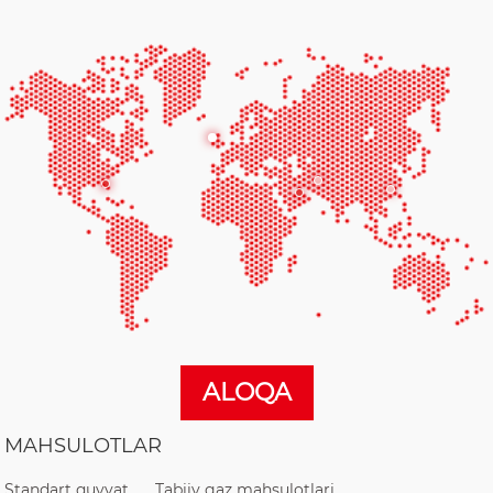
ALOQA
MAHSULOTLAR
Standart quvvat
Tabiiy gaz mahsulotlari