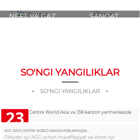
NEFT VA GAZ
SANOAT
SO'NGI YANGILIKLAR
SO'NGI YANGILIKLAR
23
2025/10
AGG DATA CENTRE WORLD ASIA’DA PORLAMOQDA...
Oktyabr oyi AGG uchun muvaffaqiyat va ilhom oyi