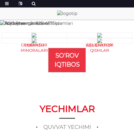
DIZEL
TABIIY GAZ
GENERATOR
GENERATORI
YORITISH
ASL EHTIYOT
MINORALARI
QISMLAR
SO'ROV
IQTIBOS
YECHIMLAR
QUVVAT YECHIMI