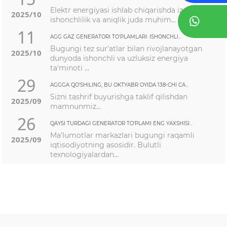
Elektr energiyasi ishlab chiqarishda izchillik,
2025/10
ishonchlilik va aniqlik juda muhim...
11
AGG GAZ GENERATORI TO'PLAMLARI: ISHONCHLI...
Bugungi tez sur'atlar bilan rivojlanayotgan
2025/10
dunyoda ishonchli va uzluksiz energiya
ta'minoti ...
29
AGGGA QO'SHILING, BU OKTYABR OYIDA 138-CHI CA...
Sizni tashrif buyurishga taklif qilishdan
2025/09
mamnunmiz...
26
QAYSI TURDAGI GENERATOR TO'PLAMI ENG YAXSHISI...
Ma'lumotlar markazlari bugungi raqamli
2025/09
iqtisodiyotning asosidir. Bulutli
texnologiyalardan...