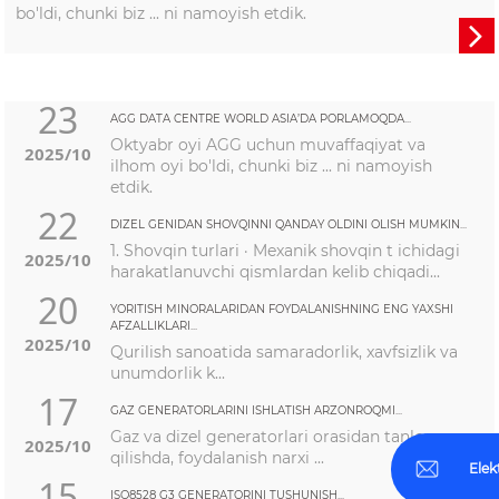
bo'ldi, chunki biz ... ni namoyish etdik.

23
AGG DATA CENTRE WORLD ASIA’DA PORLAMOQDA...
Oktyabr oyi AGG uchun muvaffaqiyat va
2025/10
ilhom oyi bo'ldi, chunki biz ... ni namoyish
etdik.
22
DIZEL GENIDAN SHOVQINNI QANDAY OLDINI OLISH MUMKIN...
1. Shovqin turlari · Mexanik shovqin t ichidagi
2025/10
harakatlanuvchi qismlardan kelib chiqadi...
20
YORITISH MINORALARIDAN FOYDALANISHNING ENG YAXSHI
AFZALLIKLARI...
2025/10
Qurilish sanoatida samaradorlik, xavfsizlik va
unumdorlik k...
17
GAZ GENERATORLARINI ISHLATISH ARZONROQMI...
Gaz va dizel generatorlari orasidan tanlov
2025/10
qilishda, foydalanish narxi ...
Elek
15
ISO8528 G3 GENERATORINI TUSHUNISH...