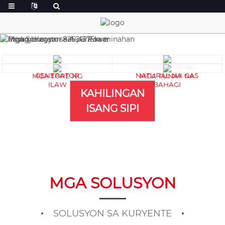
DIESEL
GENERATOR NG
GENERATOR
NATURAL NA GAS
MGA TORE NG
MGA TUNAY NA
ILAW
BAHAGI
KAHILINGAN
ISANG SIPI
MGA SOLUSYON
SOLUSYON SA KURYENTE