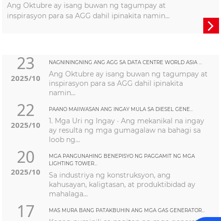
Ang Oktubre ay isang buwan ng tagumpay at
inspirasyon para sa AGG dahil ipinakita namin...

23
NAGNININGNING ANG AGG SA DATA CENTRE WORLD ASIA ...
Ang Oktubre ay isang buwan ng tagumpay at
2025/10
inspirasyon para sa AGG dahil ipinakita
namin...
22
PAANO MAIIWASAN ANG INGAY MULA SA DIESEL GENE...
1. Mga Uri ng Ingay · Ang mekanikal na ingay
2025/10
ay resulta ng mga gumagalaw na bahagi sa
loob ng...
20
MGA PANGUNAHING BENEPISYO NG PAGGAMIT NG MGA
LIGHTING TOWER...
2025/10
Sa industriya ng konstruksyon, ang
kahusayan, kaligtasan, at produktibidad ay
mahalaga...
17
MAS MURA BANG PATAKBUHIN ANG MGA GAS GENERATOR...