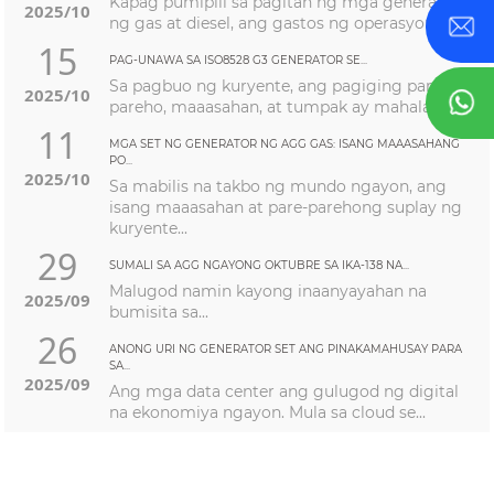
Kapag pumipili sa pagitan ng mga generator
2025/10
ng gas at diesel, ang gastos ng operasyon ...
15
PAG-UNAWA SA ISO8528 G3 GENERATOR SE...
Sa pagbuo ng kuryente, ang pagiging pare-
2025/10
pareho, maaasahan, at tumpak ay mahalaga,...
11
MGA SET NG GENERATOR NG AGG GAS: ISANG MAAASAHANG
PO...
2025/10
Sa mabilis na takbo ng mundo ngayon, ang
isang maaasahan at pare-parehong suplay ng
kuryente...
29
SUMALI SA AGG NGAYONG OKTUBRE SA IKA-138 NA...
Malugod namin kayong inaanyayahan na
2025/09
bumisita sa...
26
ANONG URI NG GENERATOR SET ANG PINAKAMAHUSAY PARA
SA...
2025/09
Ang mga data center ang gulugod ng digital
na ekonomiya ngayon. Mula sa cloud se...