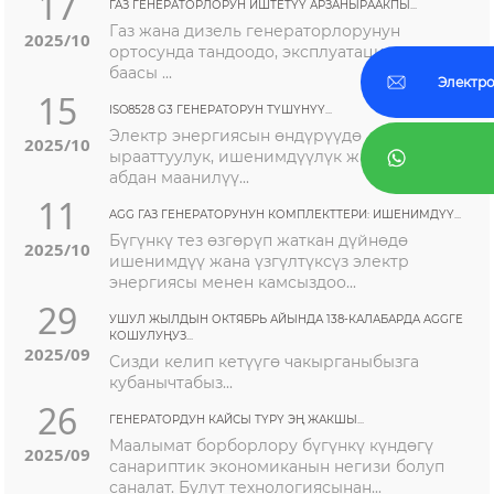
17
ГАЗ ГЕНЕРАТОРЛОРУН ИШТЕТҮҮ АРЗАНЫРААКПЫ...
Газ жана дизель генераторлорунун
2025/10
ортосунда тандоодо, эксплуатациялоонун
баасы ...
Электро
15
ISO8528 G3 ГЕНЕРАТОРУН ТҮШҮНҮҮ...
Электр энергиясын өндүрүүдө
2025/10
ырааттуулук, ишенимдүүлүк жана тактык
абдан маанилүү...
11
AGG ГАЗ ГЕНЕРАТОРУНУН КОМПЛЕКТТЕРИ: ИШЕНИМДҮҮ...
Бүгүнкү тез өзгөрүп жаткан дүйнөдө
2025/10
ишенимдүү жана үзгүлтүксүз электр
энергиясы менен камсыздоо...
29
УШУЛ ЖЫЛДЫН ОКТЯБРЬ АЙЫНДА 138-КАЛАБАРДА AGGГЕ
КОШУЛУҢУЗ...
2025/09
Сизди келип кетүүгө чакырганыбызга
кубанычтабыз...
26
ГЕНЕРАТОРДУН КАЙСЫ ТҮРҮ ЭҢ ЖАКШЫ...
Маалымат борборлору бүгүнкү күндөгү
2025/09
санариптик экономиканын негизи болуп
саналат. Булут технологиясынан...