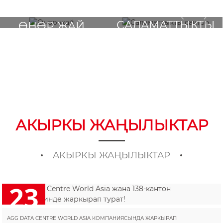
САЛАМАТТЫКТЫ
ӨНӨР ЖАЙ
САКТОО
АКЫРКЫ ЖАҢЫЛЫКТАР
АКЫРКЫ ЖАҢЫЛЫКТАР
23
2025/10
AGG DATA CENTRE WORLD ASIA КОМПАНИЯСЫНДА ЖАРКЫРАП