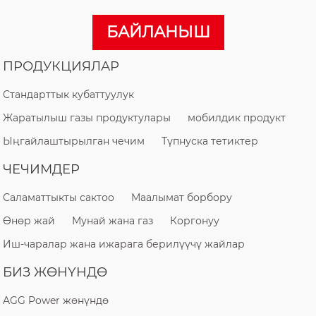
БАЙЛАНЫШ
ПРОДУКЦИЯЛАР
Стандарттык кубаттуулук
Жаратылыш газы продуктулары
мобилдик продукт
Ыңгайлаштырылган чечим
Түпнуска тетиктер
ЧЕЧИМДЕР
Саламаттыкты сактоо
Маалымат борбору
Өнөр жай
Мунай жана газ
Коргонуу
Иш-чаралар жана ижарага берилүүчү жайлар
БИЗ ЖӨНҮНДӨ
AGG Power жөнүндө