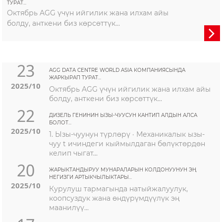
ТУРАТ...
Октябрь AGG үчүн ийгилик жана илхам айы
болду, анткени биз көрсөттүк...

23
AGG DATA CENTRE WORLD ASIA КОМПАНИЯСЫНДА
ЖАРКЫРАП ТУРАТ...
2025/10
Октябрь AGG үчүн ийгилик жана илхам айы
болду, анткени биз көрсөттүк...
22
ДИЗЕЛЬ ГЕНИНИН ЫЗЫ-ЧУУСУН КАНТИП АЛДЫН АЛСА
БОЛОТ...
2025/10
1. Ызы-чуунун түрлөрү · Механикалык ызы-
чуу t ичиндеги кыймылдаган бөлүктөрдөн
келип чыгат...
20
ЖАРЫКТАНДЫРУУ МУНАРАЛАРЫН КОЛДОНУУНУН ЭҢ
НЕГИЗГИ АРТЫКЧЫЛЫКТАРЫ...
2025/10
Курулуш тармагында натыйжалуулук,
коопсуздук жана өндүрүмдүүлүк эң
маанилүү...