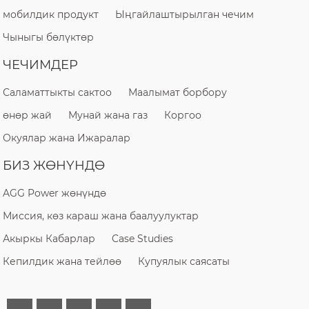
мобилдик продукт
Ыңгайлаштырылган чечим
Чыныгы бөлүктөр
ЧЕЧИМДЕР
Саламаттыкты сактоо
Маалымат борбору
өнөр жай
Мунай жана газ
Коргоо
Окуялар жана Ижаралар
БИЗ ЖӨНҮНДӨ
AGG Power жөнүндө
Миссия, көз караш жана баалуулуктар
Акыркы Кабарлар
Case Studies
Кепилдик жана тейлөө
Купуялык саясаты