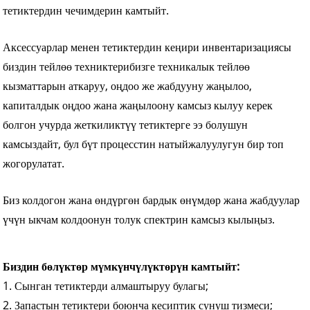
тетиктердин чечимдерин камтыйт.
Аксессуарлар менен тетиктердин кеңири инвентаризациясы
биздин тейлөө техниктерибизге техникалык тейлөө
кызматтарын аткаруу, оңдоо же жабдууну жаңылоо,
капиталдык оңдоо жана жаңылоону камсыз кылуу керек
болгон учурда жеткиликтүү тетиктерге ээ болушун
камсыздайт, бул бүт процесстин натыйжалуулугун бир топ
жогорулатат.
Биз колдогон жана өндүргөн бардык өнүмдөр жана жабдуулар
үчүн ыкчам колдоонун толук спектрин камсыз кылыңыз.
Биздин бөлүктөр мүмкүнчүлүктөрүн камтыйт:
1. Сынган тетиктерди алмаштыруу булагы;
2. Запастын тетиктери боюнча кесиптик сунуш тизмеси;