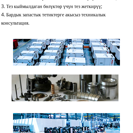
3. Тез кыймылдаган бөлүктөр үчүн тез жеткирүү;
4. Бардык запастык тетиктерге акысыз техникалык
консультация.