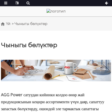
Үй
Чыныгы бөлүктөр
А сериясы 16,5-150 кВА
А сериясы 165
ББ сериясы 33-300 кВА
CU Сериялары 
Чыныгы бөлүктөр
КВА
P сериясы 10-220 кВА
P сериясы 250-
DE сериясы 22-250 кВА
S сериясы 275
К Сереис 7-49 кВА
DE сериясы 25
V сериясы 94-285 кВА
V сериясы 350
D сериясы 165-
AGG Power сатуудан кийинки колдоо өнөр жай
продукциясынын кеңири ассортименти үчүн даяр, сапаттуу
запастык бөлүктөрдү, ошондой эле тармактык сапаттагы