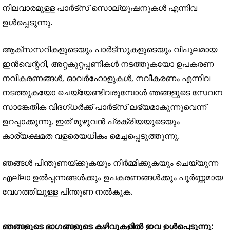
നിലവാരമുള്ള പാർട്‌സ് സൊല്യൂഷനുകൾ എന്നിവ
ഉൾപ്പെടുന്നു.
ആക്‌സസറികളുടെയും പാർട്‌സുകളുടെയും വിപുലമായ
ഇൻവെന്ററി, അറ്റകുറ്റപ്പണികൾ നടത്തുകയോ ഉപകരണ
നവീകരണങ്ങൾ, ഓവർഹോളുകൾ, നവീകരണം എന്നിവ
നടത്തുകയോ ചെയ്യേണ്ടിവരുമ്പോൾ ഞങ്ങളുടെ സേവന
സാങ്കേതിക വിദഗ്ധർക്ക് പാർട്‌സ് ലഭ്യമാകുന്നുവെന്ന്
ഉറപ്പാക്കുന്നു, ഇത് മുഴുവൻ പ്രക്രിയയുടെയും
കാര്യക്ഷമത വളരെയധികം മെച്ചപ്പെടുത്തുന്നു.
ഞങ്ങൾ പിന്തുണയ്ക്കുകയും നിർമ്മിക്കുകയും ചെയ്യുന്ന
എല്ലാ ഉൽപ്പന്നങ്ങൾക്കും ഉപകരണങ്ങൾക്കും പൂർണ്ണമായ
വേഗത്തിലുള്ള പിന്തുണ നൽകുക.
ഞങ്ങളുടെ ഭാഗങ്ങളുടെ കഴിവുകളിൽ ഇവ ഉൾപ്പെടുന്നു: