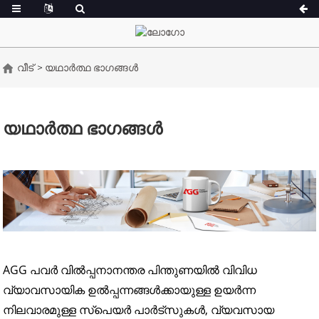
വീട്
യഥാർത്ഥ ഭാഗങ്ങൾ
എ സീരീസ് 16.5-150 കെ.വി.എ.
എ സീരീസ് 165-
CU സീരീസ് 33-300 kVA
CU സീരീസ് 275-
യഥാർത്ഥ ഭാഗങ്ങൾ
പി സീരീസ് 10-220 കെ.വി.എ.
പി സീരീസ് 250-
ഡിഇ സീരീസ് 22-250
എസ് സീരീസ് 27
കെവിഎ
ഡിഇ സീരീസ് 25
കെ സെറീസ് 7-49 കെവിഎ
കെവിഎ
വി സീരീസ് 94-285 കെ.വി.എ.
വി സീരീസ് 350-
കെ.വി.എ.
AGG പവർ വിൽപ്പനാനന്തര പിന്തുണയിൽ വിവിധ
ഡി സീരീസ് 165
വ്യാവസായിക ഉൽപ്പന്നങ്ങൾക്കായുള്ള ഉയർന്ന
നിലവാരമുള്ള സ്പെയർ പാർട്‌സുകൾ, വ്യവസായ