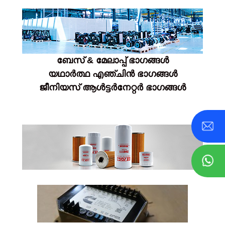
ബേസ് & മേലാപ്പ് ഭാഗങ്ങൾ
യഥാർത്ഥ എഞ്ചിൻ ഭാഗങ്ങൾ
ജീനിയസ് ആൾട്ടർനേറ്റർ ഭാഗങ്ങൾ