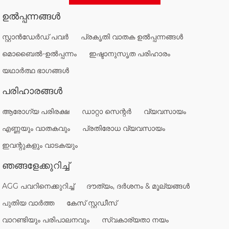
ഉൽപ്പന്നങ്ങൾ
സ്റ്റാൻഡേർഡ് പവർ
പ്രകൃതി വാതക ഉൽപ്പന്നങ്ങൾ
മൊബൈൽ-ഉൽപ്പന്നം
ഇഷ്ടാനുസൃത പരിഹാരം
യഥാർത്ഥ ഭാഗങ്ങൾ
പരിഹാരങ്ങൾ
ആരോഗ്യ പരിരക്ഷ
ഡാറ്റാ സെന്റർ
വ്യവസായം
എണ്ണയും വാതകവും
പ്രതിരോധ വ്യവസായം
ഇവന്റുകളും വാടകയും
ഞങ്ങളേക്കുറിച്ച്
AGG പവറിനെക്കുറിച്ച്
ദൗത്യം, ദർശനം & മൂല്യങ്ങൾ
പുതിയ വാർത്ത
കേസ് സ്റ്റഡീസ്
വാറണ്ടിയും പരിപാലനവും
സ്വകാര്യതാ നയം