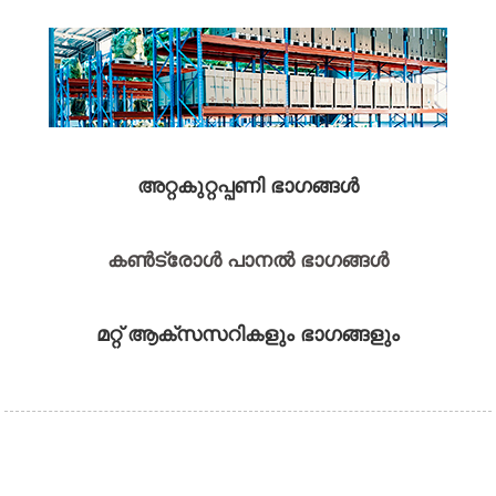
അറ്റകുറ്റപ്പണി ഭാഗങ്ങൾ
കൺട്രോൾ പാനൽ ഭാഗങ്ങൾ
മറ്റ് ആക്‌സസറികളും ഭാഗങ്ങളും