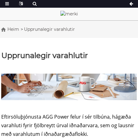
Heim
Upprunalegir varahlutir
A-röð 16,5-150 kVA
A-röð 165-388k
CU serían 33-300 kVA
CU serían 275-8
Upprunalegir varahlutir
P-röð 10-220 kVA
P-röð 250-1100 
DE serían 22-250 kVA
S-röð 275-880k
K Sereis 7-49 kVA
DE serían 250-8
V serían 94-285 kVA
V serían 350-80
D-röð 165-935 
Eftirsöluþjónusta AGG Power felur í sér tilbúna, hágæða
varahluti fyrir fjölbreytt úrval iðnaðarvara, sem og lausnir
með varahlutum í iðnaðargæðaflokki.