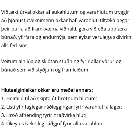
Víðtækt úrval okkar af aukahlutum og varahlutum tryggir
að þjónustutæknimenn okkar hafi varahluti tiltæka þegar
þeir þurfa að framkvæma viðhald, gera við eða uppfæra
búnað, yfirfara og endurnýja, sem eykur verulega skilvirkni
alls ferlisins.
Veitum alhliða og skjótan stuðning fyrir allar vörur og
búnað sem við styðjum og framleiðum.
Hlutaeiginleikar okkar eru meðal annars:
1. Heimild til að skipta út brotnum hlutum;
2. Listi yfir faglegar ráðleggingar fyrir varahluti á lager;
3. Hröð afhending fyrir hraðvirka hluti;
4. Ókeypis tæknileg ráðgjöf fyrir alla varahluti.