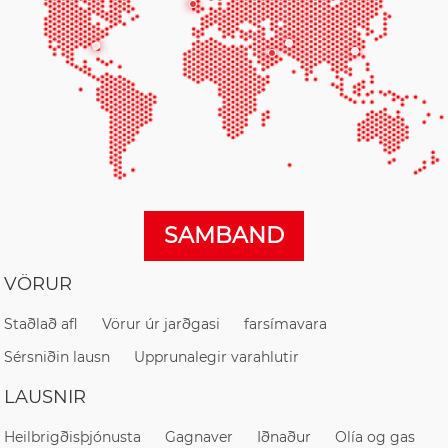
SAMBAND
VÖRUR
Staðlað afl
Vörur úr jarðgasi
farsímavara
Sérsniðin lausn
Upprunalegir varahlutir
LAUSNIR
Heilbrigðisþjónusta
Gagnaver
Iðnaður
Olía og gas