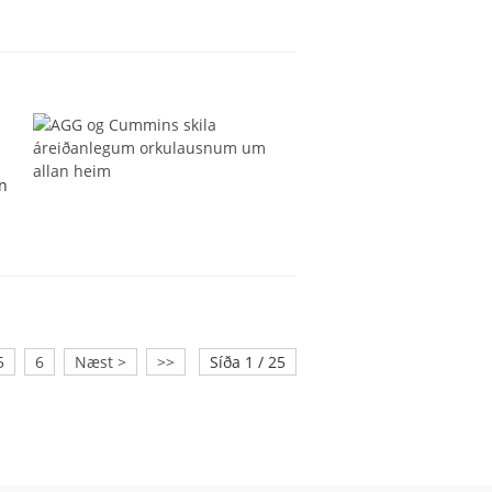
r
n
5
6
Næst >
>>
Síða 1 / 25