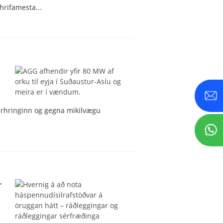
hrifamesta...
ólarhringinn og gegna mikilvægu
r