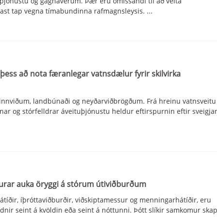
sþjónustu og gagnaverum. Þær eru ómissandi til að veita
ðast tap vegna tímabundinna rafmagnsleysis. ...
 þess að nota færanlegar vatnsdælur fyrir skilvirka
a innviðum, landbúnaði og neyðarviðbrögðum. Frá hreinu vatnsveitu
nar og stórfelldrar áveituþjónustu heldur eftirspurnin eftir svei
aurar auka öryggi á stórum útiviðburðum
hátíðir, íþróttaviðburðir, viðskiptamessur og menningarhátíðir, eru
ldnir seint á kvöldin eða seint á nóttunni. Þótt slíkir samkomur skap