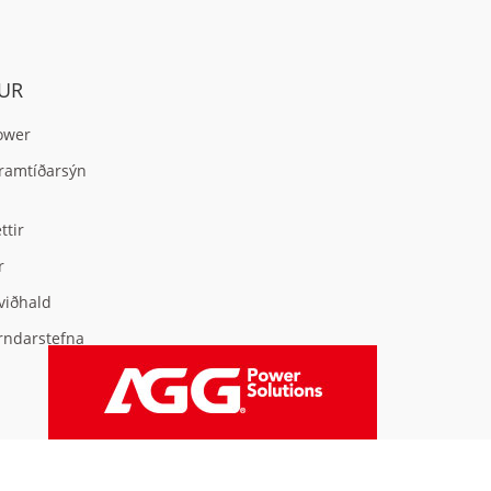
UR
ower
ramtíðarsýn
ttir
r
viðhald
rndarstefna