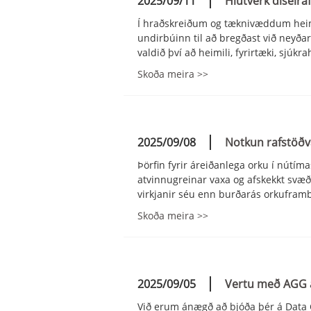
2025/09/11
Hlutverk díselra
Í hraðskreiðum og tæknivæddum heimi
undirbúinn til að bregðast við neyð
valdið því að heimili, fyrirtæki, sjúkr
Skoða meira >>
2025/09/08
Notkun rafstöðv
Þörfin fyrir áreiðanlega orku í nútím
atvinnugreinar vaxa og afskekkt svæð
virkjanir séu enn burðarás orkuframb
Skoða meira >>
2025/09/05
Vertu með AGG á
Við erum ánægð að bjóða þér á Data C