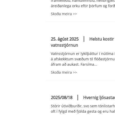
framleiðslu, námuvinnslu, heilbrigði
áreiðanlega orku eftir þörfum og for
Skoða meira >>
25. ágúst 2025
Helstu kostir
vatnsstjórnun
Vatnsstjórnun er lykilþáttur í nútím
á afskekktum svæðum til flóðastjórnu
áfram að aukast. Farsíma...
Skoða meira >>
2025/08/18
Hvernig ljósast
Stórir útiviðburðir, svo sem tónlistar
oft í fylgd með fjölda gesta og eru ha