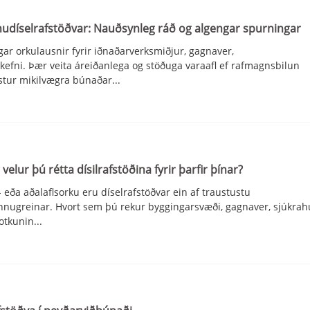
V SERÍAN 3
udíselrafstöðvar: Nauðsynleg ráð og algengar spurningar
ar orkulausnir fyrir iðnaðarverksmiðjur, gagnaver,
efni. Þær veita áreiðanlega og stöðuga varaafl ef rafmagnsbilun
stur mikilvægra búnaðar...
velur þú rétta dísilrafstöðina fyrir þarfir þínar?
 eða aðalaflsorku eru díselrafstöðvar ein af traustustu
innugreinar. Hvort sem þú rekur byggingarsvæði, gagnaver, sjúkrah
otkunin...