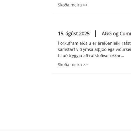
Skoða meira >>
15. ágúst 2025
AGG og Cumm
Í orkuframleiðslu er áreiðanleiki raf
samstarf við ýmsa alþjóðlega viðurk
til að tryggja að rafstöðvar okkar...
Skoða meira >>