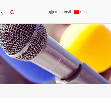
tungumál
Kína
UR
HÁSPENNURAFALL
388KVA
CU SERÍAN 825-3438 KVA
275-850 KVA
P-RÖÐ 825-1880 KVA
1100 KVA
M-RÖÐ 1100-4000 KVA
880KVA
MS SERÍAN 715-2500 KVA
250-825 KVA
935 KVA