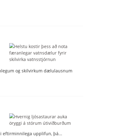
gjanlegum og skilvirkum dælulausnum
i eftirminnilega upplifun, þá...