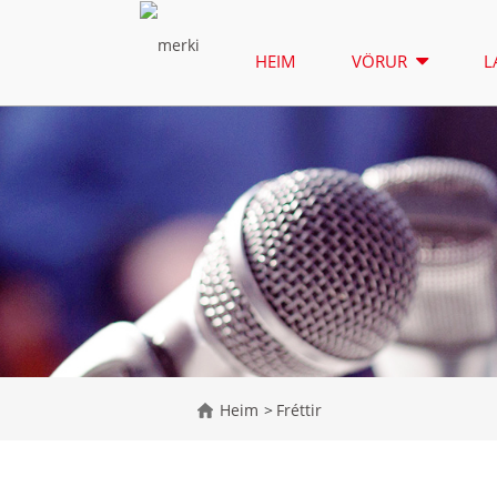
HEIM
VÖRUR
L
Heim
Fréttir