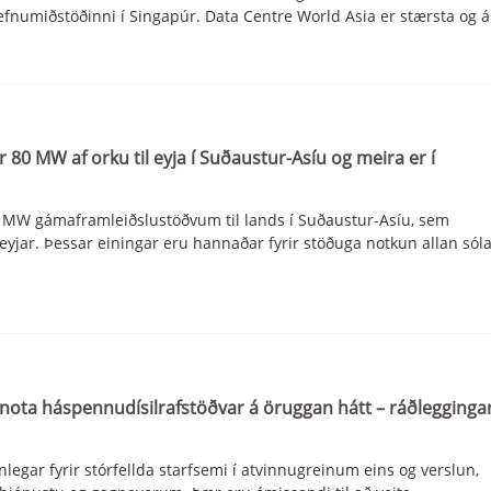
fnumiðstöðinni í Singapúr. Data Centre World Asia er stærsta og á
r 80 MW af orku til eyja í Suðaustur-Asíu og meira er í
f 1MW gámaframleiðslustöðvum til lands í Suðaustur-Asíu, sem
r eyjar. Þessar einingar eru hannaðar fyrir stöðuga notkun allan s
 nota háspennudísilrafstöðvar á öruggan hátt – ráðlegginga
egar fyrir stórfellda starfsemi í atvinnugreinum eins og verslun,