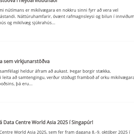
fstöðva í neyðarviðbúnaði
 nútímans er mikilvægara en nokkru sinni fyrr að vera vel
arástandi. Náttúruhamfarir, óvænt rafmagnsleysi og bilun í innvið
ahús og mikilvæg sjúkrahús...
a sem virkjunarstöðva
asamfélagi heldur áfram að aukast. Þegar borgir stækka,
i leita að samtengingu, verður stöðugt framboð af orku mikilvægara 
oðsins, þá eru...
 Data Centre World Asia 2025 í Singapúr!
entre World Asia 2025, sem fer fram dagana 8.-9. október 2025 í