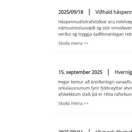
2025/09/18
Viðhald háspenn
Háspennudísilrafstöðvar eru mikilvæg
námuvinnslusvæði og stór innviðaverk
verður og tryggja óaðfinnanlegan rek
Skoða meira >>
15. september 2025
Hvernig 
Þegar kemur að áreiðanlegri varaafls-
orkulausnunum fyrir fjölbreyttar atv
afskekktum stað, þá er rétta raforkun
Skoða meira >>