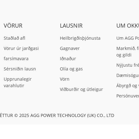
VÖRUR
LAUSNIR
UM OKK
Staðlað afl
Heilbrigðisþjónusta
Um AGG P
Vörur úr jarðgasi
Gagnaver
Markmið, f
og gildi
farsímavara
Iðnaður
Nýjustu fré
Sérsniðin lausn
Olía og gas
Dæmisögu
Upprunalegir
Vörn
varahlutir
Ábyrgð og 
Viðburðir og útleigur
Persónuve
TTUR © 2025 AGG POWER TECHNOLOGY (UK) CO., LTD