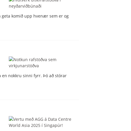
um geta komið upp hvenær sem er og
en nokkru sinni fyrr. Þó að stórar