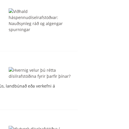
50-800 KVA
ús, landbúnað eða verkefni á