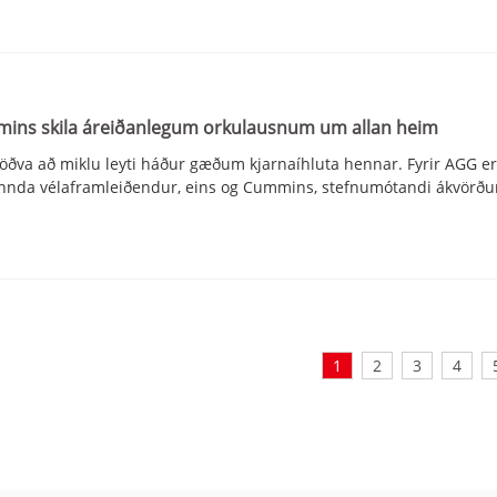
ins skila áreiðanlegum orkulausnum um allan heim
stöðva að miklu leyti háður gæðum kjarnaíhluta hennar. Fyrir AGG e
ennda vélaframleiðendur, eins og Cummins, stefnumótandi ákvörðu
1
2
3
4