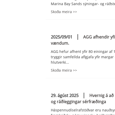
Marina Bay Sands sýningar- og ráðste
Skoða meira >>
2025/09/01
AGG afhendir yfi
vændum.
AGG hefur afhent yfir 80 einingar a
tryggir samfellda aflgjafa yfir marga
hlutverki...
Skoða meira >>
29. ágúst 2025
Hvernig á að
og ráðleggingar sérfræðinga
Háspennudíselrafstöðvar eru nauðsynl