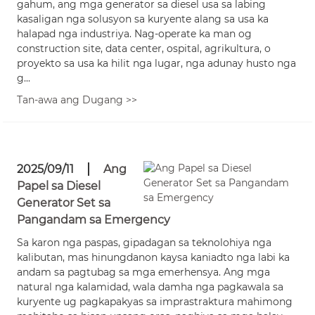
gahum, ang mga generator sa diesel usa sa labing
kasaligan nga solusyon sa kuryente alang sa usa ka
halapad nga industriya. Nag-operate ka man og
construction site, data center, ospital, agrikultura, o
proyekto sa usa ka hilit nga lugar, nga adunay husto nga
g...
Tan-awa ang Dugang >>
2025/09/11
Ang
Papel sa Diesel
Generator Set sa
Pangandam sa Emergency
Sa karon nga paspas, gipadagan sa teknolohiya nga
kalibutan, mas hinungdanon kaysa kaniadto nga labi ka
andam sa pagtubag sa mga emerhensya. Ang mga
natural nga kalamidad, wala damha nga pagkawala sa
kuryente ug pagkapakyas sa imprastraktura mahimong