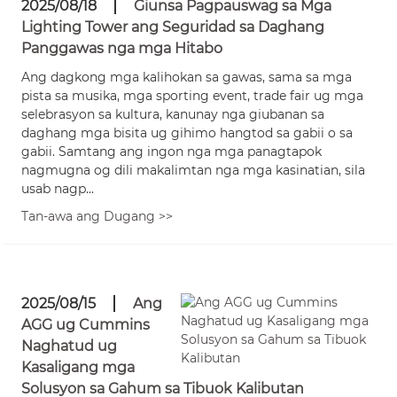
2025/08/18
Giunsa Pagpauswag sa Mga
Lighting Tower ang Seguridad sa Daghang
Panggawas nga mga Hitabo
Ang dagkong mga kalihokan sa gawas, sama sa mga
pista sa musika, mga sporting event, trade fair ug mga
selebrasyon sa kultura, kanunay nga giubanan sa
daghang mga bisita ug gihimo hangtod sa gabii o sa
gabii. Samtang ang ingon nga mga panagtapok
nagmugna og dili makalimtan nga mga kasinatian, sila
usab nagp...
Tan-awa ang Dugang >>
2025/08/15
Ang
AGG ug Cummins
Naghatud ug
Kasaligang mga
Solusyon sa Gahum sa Tibuok Kalibutan