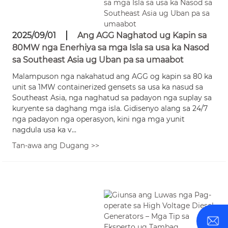
2025/09/01
Ang AGG Naghatod ug Kapin sa
80MW nga Enerhiya sa mga Isla sa usa ka Nasod
sa Southeast Asia ug Uban pa sa umaabot
Malampuson nga nakahatud ang AGG og kapin sa 80 ka
unit sa 1MW containerized gensets sa usa ka nasud sa
Southeast Asia, nga naghatud sa padayon nga suplay sa
kuryente sa daghang mga isla. Gidisenyo alang sa 24/7
nga padayon nga operasyon, kini nga mga yunit
nagdula usa ka v...
Tan-awa ang Dugang >>