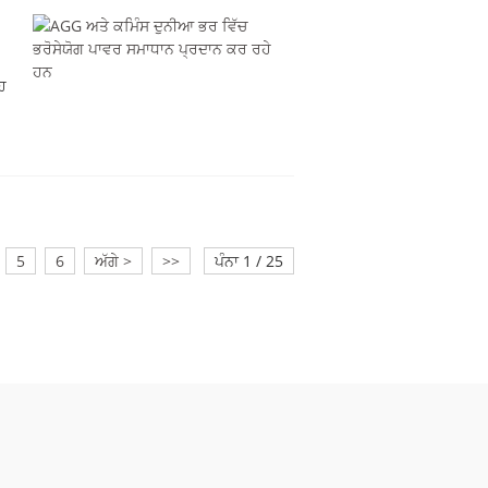
ਇਹ
5
6
ਅੱਗੇ >
>>
ਪੰਨਾ 1 / 25