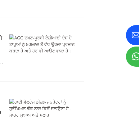
ਵੀ
..
ਰ
ੀ