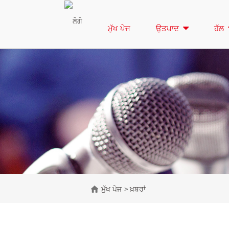
ਮੁੱਖ ਪੇਜ
ਉਤਪਾਦ
ਹੱਲ
ਮੁੱਖ ਪੇਜ
ਖ਼ਬਰਾਂ