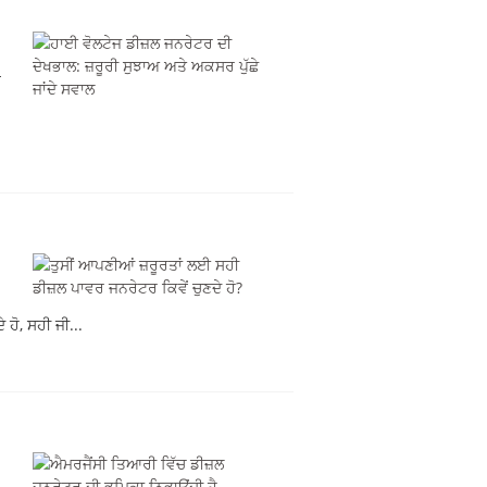
800 KVA
ਨ
 ਹੋ, ਸਹੀ ਜੀ...