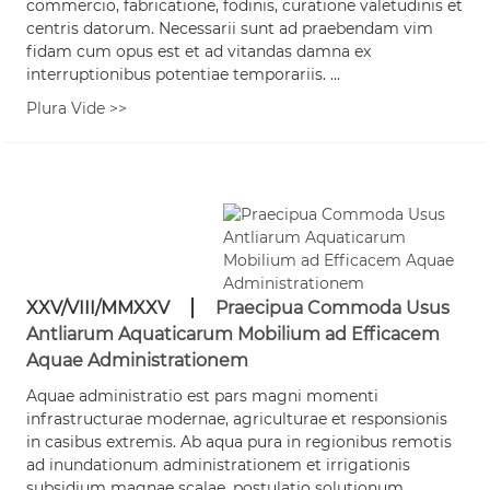
commercio, fabricatione, fodinis, curatione valetudinis et
centris datorum. Necessarii sunt ad praebendam vim
fidam cum opus est et ad vitandas damna ex
interruptionibus potentiae temporariis. ...
Plura Vide >>
XXV/VIII/MMXXV
Praecipua Commoda Usus
Antliarum Aquaticarum Mobilium ad Efficacem
Aquae Administrationem
Aquae administratio est pars magni momenti
infrastructurae modernae, agriculturae et responsionis
in casibus extremis. Ab aqua pura in regionibus remotis
ad inundationum administrationem et irrigationis
subsidium magnae scalae, postulatio solutionum