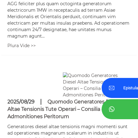
AGG feliciter plus quam octoginta generatorum
electricorum 1MW in receptaculis ad terram Asiae
Meridionalis et Orientalis perduxit, continuam vim
electricam per multas insulas praebens. Ad operationem
continuam 24/7 designatae, hae unitates munus
magnum agunt...
Plura Vide >>
Epistula
2025/08/29
Quomodo Generatores Diesel
Altae Tensionis Tute Operari – Consilia et
Admonitiones Peritorum
Generatores diesel altae tensionis magni momenti sunt
ad operationes magnarum scalarum in industriis ut