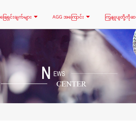
ဖြေရှင်းချက်များ
AGG အကြောင်း
ကြှနျုပျတို့ကိ
အလင်းရောင်မျှော်စင်
အငှား
စီးရီး 16.5-150 KVA
စီးရီး 165-388K
ထိန်းချုပ်မှု
CU စီးရီး 33-300 KVA
CU စီးရီး 275-8
P စီးရီး 10-220 KVA
P စီးရီး 250-11
DE စီးရီး 22-250 KVA
S စီးရီး 275-88
K SEREIS 7-49 KVA
DE စီးရီး 250-8
V စီးရီး 94-285 KVA
H စီးရီး 165-93