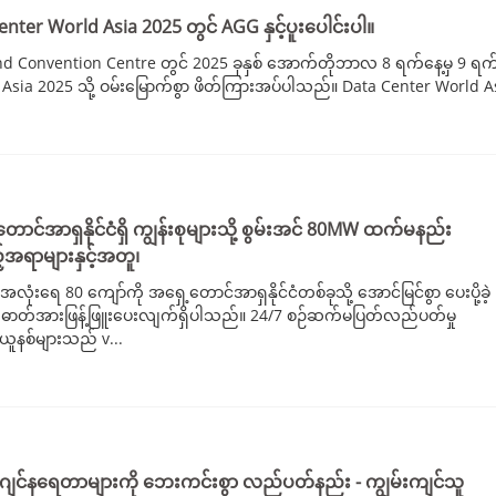
enter World Asia 2025 တွင် AGG နှင့်ပူးပေါင်းပါ။
o and Convention Centre တွင် 2025 ခုနှစ် အောက်တိုဘာလ 8 ရက်နေ့မှ 9 ရက
sia 2025 သို့ ဝမ်းမြောက်စွာ ဖိတ်ကြားအပ်ပါသည်။ Data Center World Asia
င်အာရှနိုင်ငံရှိ ကျွန်းစုများသို့ စွမ်းအင် 80MW ထက်မနည်း
်အရာများနှင့်အတူ၊
းရေ 80 ကျော်ကို အရှေ့တောင်အာရှနိုင်ငံတစ်ခုသို့ အောင်မြင်စွာ ပေးပို့ခဲ့
် ဓာတ်အားဖြန့်ဖြူးပေးလျက်ရှိပါသည်။ 24/7 စဉ်ဆက်မပြတ်လည်ပတ်မှု
ယူနစ်များသည် v...
ီဇယ်ဂျင်နရေတာများကို ဘေးကင်းစွာ လည်ပတ်နည်း - ကျွမ်းကျင်သူ