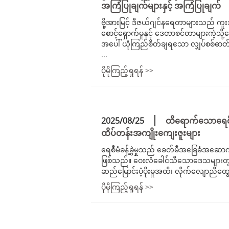
အကြံပြုချက်များနှင့် အကြံပြုချက်
ဗို့အားမြင့် ဒီဇယ်ဂျင်နရေတာများသည် ကူ
စောင့်ရှောက်မှုနှင့် ဒေတာစင်တာများကဲ့
အပေါ် ယုံကြည်စိတ်ချရသော လျှပ်စစ်ဓာတ်အာ
...
ပိုမိုကြည့်ရှုရန် >>
2025/08/25
ထိရောက်သောရေစီမံခ
ထိပ်တန်းအကျိုးကျေးဇူးများ
ရေစီမံခန့်ခွဲမှုသည် ခေတ်မီအခြေခံအဆောက
ဖြစ်သည်။ ဝေးလံခေါင်သီသောဒေသများတွင် သန့
ဆည်မြောင်းပံ့ပိုးမှုအထိ၊ လိုက်လျောညီထ
ပိုမိုကြည့်ရှုရန် >>