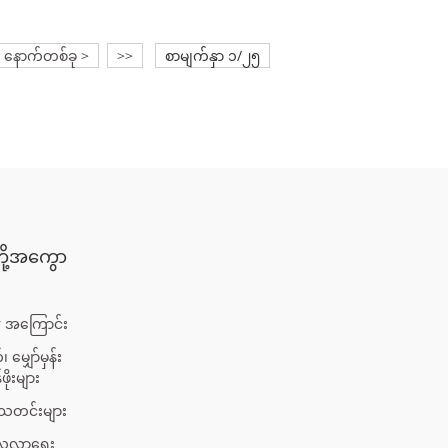
နောက်တစ်ခု >
>>
စာမျက်နှာ ၁/၂၅
တို့အကွော
 အကြောင်း
 မျှော်မှန်း
ဖိုးများ
ရသတင်းများ
်လေ့လာရေး