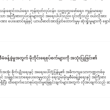
းသန်းရောင်းဝယ်ရေး၊ ကုန်ထုတ်လုပ်ငန်း၊ သတ္တုတူးဖော်ရေး၊ ကျန်းမာရေး
သို့သော အကြီးစားလုပ်ငန်းများတွင် အရေးပါပါသည်။ ၎င်းတို့သည် ဝယ်လိုအား
း ပေးဆောင်ရန်နှင့် ယာယီဓာတ်အားပြတ်တောက်မှုမှ ဆုံးရှုံးမှုများကို ရှော
န့်ခွဲမှုအတွက် မိုဘိုင်းရေစုပ်စက်များကို အသုံးပြုခြင်း၏
်အအုံ၊ စိုက်ပျိုးရေးနှင့် အရေးပေါ်တုံ့ပြန်မှု၏ အဓိကကျသောကဏ္ဍတစ်ခု
်ရှင်းသောရေပေးဝေမှုမှသည် ရေလွှမ်းမိုးမှုစီမံခန့်ခွဲရေးနှင့် အကြီးစား
ွေရှိပြီး ထိရောက်သောစုပ်ထုတ်မှုဖြေရှင်းချက်များအတွက် လိုအပ်ချက်သည် ဆ