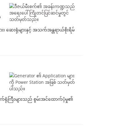
ာ
ား၊ ဆေးရုံများနှင့် အသက်အန္တရာယ်စိုးရိမ်
ရုံကြီးများသည် စွမ်းအင်ထောက်ပံ့မှု၏