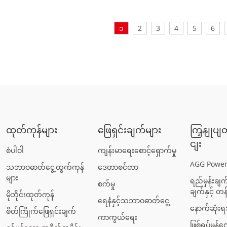
၁
2
3
4
5
6
ထုတ်ကုန်များ
ဖြေရှင်းချက်များ
ကြှနျုပျ
ငျး
စံပါဝါ
ကျန်းမာရေးစောင့်ရှောက်မှု
AGG Power
သဘာဝဓာတ်ငွေ့ထွက်ကုန်
ဒေတာစင်တာ
များ
ရည်မှန်းချက်၊
စက်မှု
ချက်နှင့် တန်
မိုဘိုင်းထုတ်ကုန်
ရေနံနှင့်သဘာဝဓာတ်ငွေ့
နောက်ဆုံး
စိတ်ကြိုက်ဖြေရှင်းချက်
ကာကွယ်ရေး
ဖြစ်ရပ်မှန