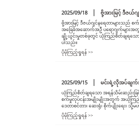
2025/09/18
ဗို့အားမြင့် ဒီဇယ်
ဗို့အားမြင့် ဒီဇယ်ဂျင်နရေတာများသည် စက်
အခြေခံအဆောက်အဦ ပရောဂျက်များအတွက် အ
ချို့ယွင်းမှုတစ်ခုတွင် ယုံကြည်စိတ်ချရ
ပါသည်။
ပိုမိုကြည့်ရှုရန် >>
2025/09/15
မင်းရဲ့လိုအပ်ချ
ယုံကြည်စိတ်ချရသော အရန်သိမ်းဆည်းခြင
စက်မှုလုပ်ငန်းအမျိုးမျိုးအတွက် အယုံကြည
ဒေတာစင်တာ၊ ဆေးရုံ၊ စိုက်ပျိုးရေး၊ သိ
ပိုမိုကြည့်ရှုရန် >>