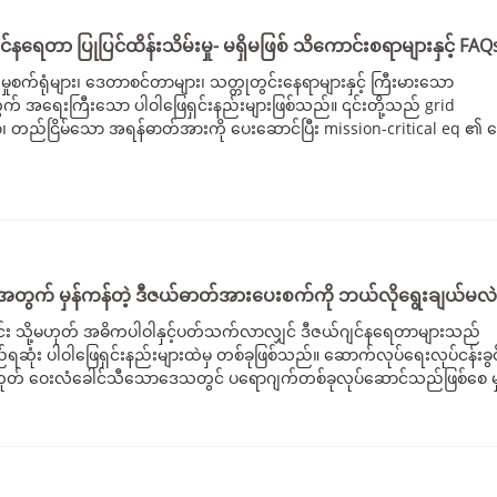
V စီးရီး 350-800
ဂျင်နရေတာ ပြုပြင်ထိန်းသိမ်းမှု- မရှိမဖြစ် သိကောင်းစရာများနှင့် FAQ
မှုစက်ရုံများ၊ ဒေတာစင်တာများ၊ သတ္တုတွင်းနေရာများနှင့် ကြီးမားသော
ရေးကြီးသော ပါဝါဖြေရှင်းနည်းများဖြစ်သည်။ ၎င်းတို့သည် grid
သော၊ တည်ငြိမ်သော အရန်ဓာတ်အားကို ပေးဆောင်ပြီး mission-critical eq ၏ 
က်အတွက် မှန်ကန်တဲ့ ဒီဇယ်ဓာတ်အားပေးစက်ကို ဘယ်လိုရွေးချယ်မလဲ
်း သို့မဟုတ် အဓိကပါဝါနှင့်ပတ်သက်လာလျှင် ဒီဇယ်ဂျင်နရေတာများသည်
်ရဆုံး ပါဝါဖြေရှင်းနည်းများထဲမှ တစ်ခုဖြစ်သည်။ ဆောက်လုပ်ရေးလုပ်ငန်းခွင
ု့မဟုတ် ဝေးလံခေါင်သီသောဒေသတွင် ပရောဂျက်တစ်ခုလုပ်ဆောင်သည်ဖြစ်စေ မ