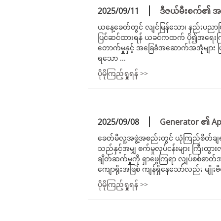
2025/09/11
ဒီဇယ်မီးစက်၏ အ
ယနေ့ခေတ်တွင် လျင်မြန်သော၊ နည်းပညာဖြင့်
ပြင်ဆင်ထားရန် ယခင်ကထက် ပို၍အရေးကြ
တောက်မှုနှင့် အခြေခံအဆောက်အအုံများ ပြတ်တ
ရသော ...
ပိုမိုကြည့်ရှုရန် >>
2025/09/08
Generator ၏ App
ခေတ်မီလူ့အဖွဲ့အစည်းတွင် ယုံကြည်စိတ်ချ
သည်နှင့်အမျှ စက်မှုလုပ်ငန်းများ ကြ
ချိတ်ဆက်မှုကို ရှာဖွေကြရာ လျှပ်စစ်ဓာ
ကျောရိုးအဖြစ် ကျန်ရှိနေသော်လည်း မျိုးဗီ
ပိုမိုကြည့်ရှုရန် >>