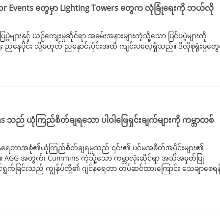
r Events တွေမှာ Lighting Towers တွေက လုံခြုံရေးကို ဘယ်လို
ပွဲများနှင့် ယဉ်ကျေးမှုဆိုင်ရာ အခမ်းအနားများကဲ့သို့သော ပြင်ပပွဲများကို
ီး ညနေပိုင်း သို့မဟုတ် ညနှောင်းပိုင်းအထိ ကျင်းပလေ့ရှိသည်။ ဒီလိုစုရုံး
ns သည် ယုံကြည်စိတ်ချရသော ပါဝါဖြေရှင်းချက်များကို ကမ္ဘာတစ်
်နရေတာအစုံ၏ယုံကြည်စိတ်ချရမှုသည် ၎င်း၏ ပင်မအစိတ်အပိုင်းများ၏
 AGG အတွက်၊ Cummins ကဲ့သို့သော ကမ္ဘာလုံးဆိုင်ရာ အသိအမှတ်ပြု
ောင်ရွက်ခြင်းသည် ကျွန်ုပ်တို့၏ ဂျင်နရေတာ တပ်ဆင်ထားကြောင်း သေချာစေရန်