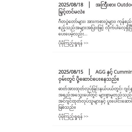
2025/08/18
အကြီးစား Outdoo
မြှင့်တင်မလဲ။
ဂီတပွဲတော်များ၊ အားကစားပွဲများ၊ ကုန်စည်ပြ
ဧည့်သည်အများအပြားဖြင့် လိုက်ပါလေ့ရှိပြ
ပေးပေမဲ့လည်း...
ပိုမိုကြည့်ရှုရန် >>
2025/08/15
AGG နှင့် Cummi
ဝှမ်းတွင် ပို့ဆောင်ပေးနေသည်။
ဓာတ်အားထုတ်လုပ်ခြင်းနယ်ပယ်တွင်၊ ဂျင
အရည်အသွေးပေါ်တွင် များစွာမူတည်သည်။
အင်ဂျင်ထုတ်လုပ်သူများနှင့် ပူးပေါင်းဆ
ဖြစ်သည်။
ပိုမိုကြည့်ရှုရန် >>