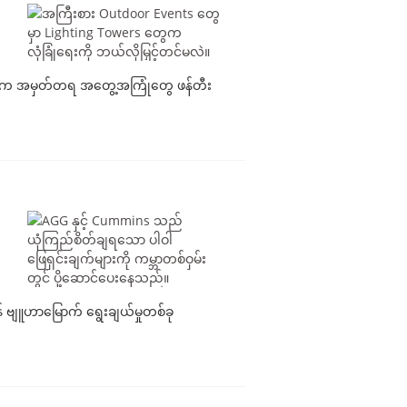
မှုတွေက အမှတ်တရ အတွေ့အကြုံတွေ ဖန်တီး
 ဗျူဟာမြောက် ရွေးချယ်မှုတစ်ခု