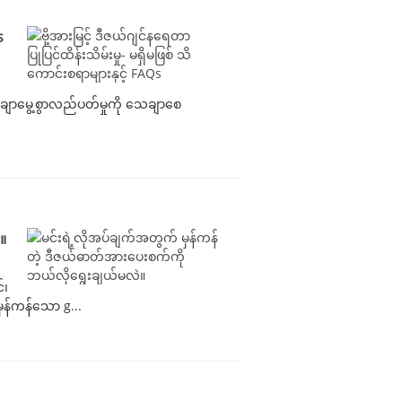
 KVA
s
ချောမွေ့စွာလည်ပတ်မှုကို သေချာစေ
။
်၊
ှန်ကန်သော g...