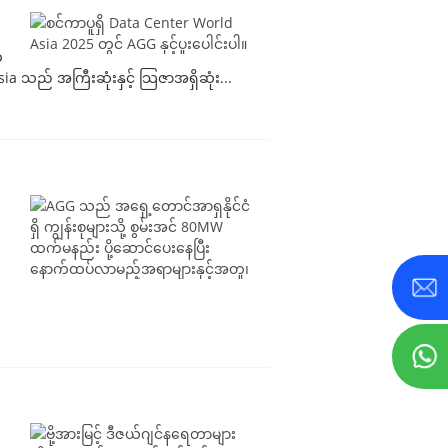
်
 သည် အကြီးဆုံးနှင့် သြဇာအရှိဆုံး...