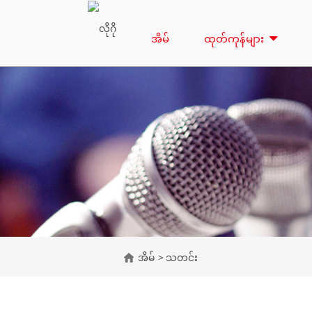
အိမ်
ထုတ်ကုန်များ
အိမ်
သတင်း