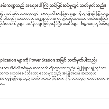
ခန်းကဏ္ဍသည် အရေးပေါ်ကြိုတင်ပြင်ဆင်မှုတွင် သတ်မှတ်သည်။
မောင်းနှင်သောကမ္ဘာတွင်၊ အရေးပေါ်အခြေအနေများကိုတုံ့ပြန်ရန် မြင့်မားစွ
ီးပါသည်။ သဘာဝဘေးအန္တရာယ်များ၊ မမျှော်လင့်ထားသော ဓာတ်အားပြတ်
ောက်မှုများ အချိန်မရွေး ဖြစ်ပွားနိုင်ပြီး နေအိမ်များ၊ စီးပွားရေးလုပ်ငန်းမျ
lication များကို Power Station အဖြစ် သတ်မှတ်ပါသည်။
ရသော ပါဝါလိုအပ်မှုမှာ ဆက်လက်ကြီးထွားလာသည်။ မြို့ပြများ ချဲ့ထွင်လာ
ီးထွားလာကာ ဝေးလံခေါင်သီသော ဒေသများသည် အပြန်အလှန် ဆက်သွယ်
တ်အား ပုံမှန်ရရှိရေးသည် ယခင်ကထက် ပိုမိုအရေးကြီးလာသည်။ ဓာတ်အားပေးစက်
ဇ...