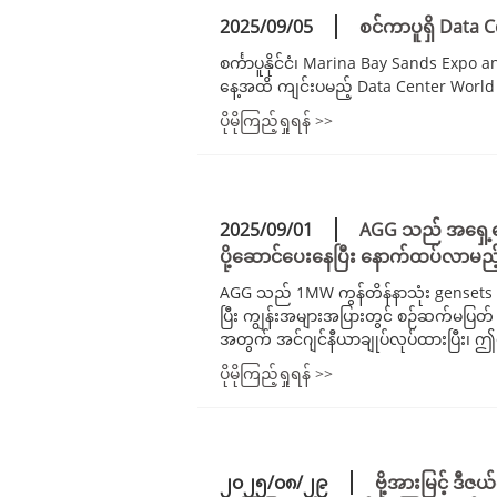
2025/09/05
စင်ကာပူရှိ Data C
စင်္ကာပူနိုင်ငံ၊ Marina Bay Sands Exp
နေ့အထိ ကျင်းပမည့် Data Center World A
ပိုမိုကြည့်ရှုရန် >>
2025/09/01
AGG သည် အရှေ့တော
ပို့ဆောင်ပေးနေပြီး နောက်ထပ်လာမည့
AGG သည် 1MW ကွန်တိန်နာသုံး gensets အလုံ
ပြီး ကျွန်းအများအပြားတွင် စဉ်ဆက်မပြတ
အတွက် အင်ဂျင်နီယာချုပ်လုပ်ထားပြီး၊ ဤ
ပိုမိုကြည့်ရှုရန် >>
၂၀၂၅/၀၈/၂၉
ဗို့အားမြင့် ဒ