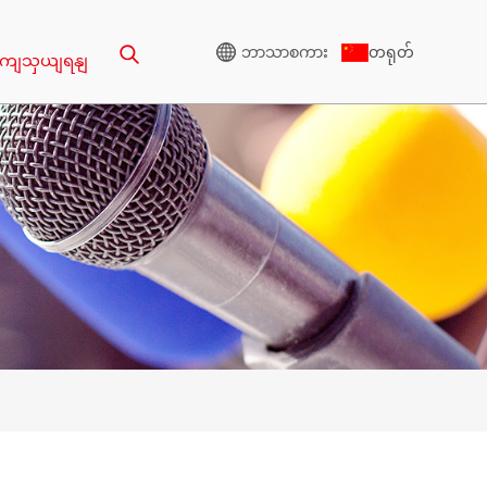
တရုတ်
ဘာသာစကား
ုဆကျသှယျရနျ
မြင့်မားသောဗို့အား
ဂျင်နရေတာ
VA
CU စီးရီး 825-3438 KVA
50 KVA
P စီးရီး 825-1880 KVA
00 KVA
M စီးရီး 1100-4000 KVA
0KVA
MS စီးရီး 715-2500 KVA
25 KVA
5 KVA