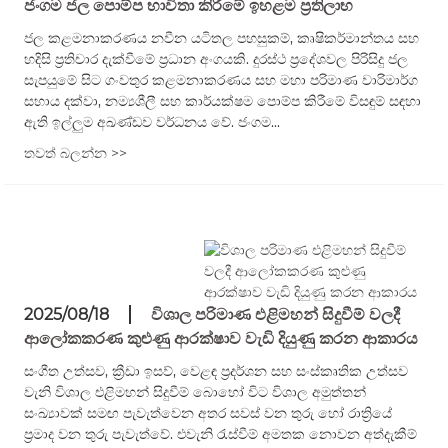
ජංගම ජල පොම්ප භාවිතා කිරීමේ ඉහළම ප්‍රතිලාභ
ජල කළමනාකරණය නවීන යටිතල පහසුකම්, කෘෂිකර්මාන්තය සහ
හදිසි ප්‍රතිචාර දැක්වීමේ ප්‍රධාන අංගයකි. දුරස්ථ ප්‍රදේශවල පිරිසිදු ජල
සැපයුමේ සිට ගංවතුර කළමනාකරණය සහ මහා පරිමාණ වාරිමාර්ග
සහාය දක්වා, නම්‍යශීලී සහ කාර්යක්ෂම පොම්ප කිරීමේ විසඳුම් සඳහා
ඇති ඉල්ලුම අඛණ්ඩව වර්ධනය වේ. ජංගම...
තවත් බලන්න >>
2025/08/18
විශාල පරිමාණ එළිමහන් සිදුවීම් වලදී
ආලෝකකරණ කුළුණු ආරක්ෂාව වැඩි දියුණු කරන ආකාරය
සංගීත උත්සව, ක්‍රීඩා ඉසව්, වෙළඳ ප්‍රදර්ශන සහ සංස්කෘතික උත්සව
වැනි විශාල එළිමහන් සිදුවීම් බොහෝ විට විශාල අමුත්තන්
සංඛ්‍යාවක් සමඟ පැවැත්වෙන අතර සවස් වන තුරු හෝ රාත්‍රියේ
ප්‍රමාද වන තුරු පැවැත්වේ. එවැනි රැස්වීම් අමතක නොවන අත්දැකීම්