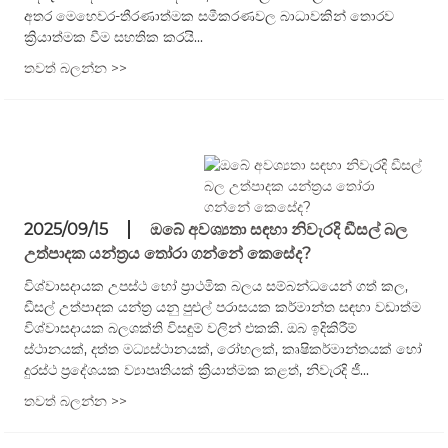
අතර මෙහෙවර-තීරණාත්මක සමීකරණවල බාධාවකින් තොරව
ක්‍රියාත්මක වීම සහතික කරයි...
තවත් බලන්න >>
2025/09/15
ඔබේ අවශ්‍යතා සඳහා නිවැරදි ඩීසල් බල
උත්පාදක යන්ත්‍රය තෝරා ගන්නේ කෙසේද?
විශ්වාසදායක උපස්ථ හෝ ප්‍රාථමික බලය සම්බන්ධයෙන් ගත් කල,
ඩීසල් උත්පාදක යන්ත්‍ර යනු පුළුල් පරාසයක කර්මාන්ත සඳහා වඩාත්ම
විශ්වාසදායක බලශක්ති විසඳුම් වලින් එකකි. ඔබ ඉදිකිරීම්
ස්ථානයක්, දත්ත මධ්‍යස්ථානයක්, රෝහලක්, කෘෂිකර්මාන්තයක් හෝ
දුරස්ථ ප්‍රදේශයක ව්‍යාපෘතියක් ක්‍රියාත්මක කළත්, නිවැරදි ජී...
තවත් බලන්න >>