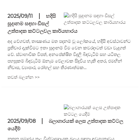
2025/09/11
හදිසි
සූදානම සඳහා ඩීසල්
උත්පාදක කට්ටලවල කාර්යභාරය
අද වේගවත්, තාක්‍ෂණය මත පදනම් වූ ලෝකයේ, හදිසි අවස්ථාවන්ට
ප්‍රතිචාර දැක්වීමට ඉතා සූදානම් වීම වෙන කවරදාටත් වඩා වැදගත්
වේ. ස්වාභාවික විපත්, අනපේක්ෂිත විදුලි බිඳවැටීම් සහ යටිතල
පහසුකම් බිඳවැටීම් ඕනෑම වේලාවක සිදුවිය හැකි අතර, එමඟින්
නිවාස, ව්‍යාපාර, රෝහල් සහ තීරණාත්මක...
තවත් බලන්න >>
2025/09/08
බලාගාරයක් ලෙස උත්පාදක කට්ටල
යෙදීම්
නූතන සමාජය තුළ විශ්වාසදායක බලය සඳහා අවශ්‍යතාවය