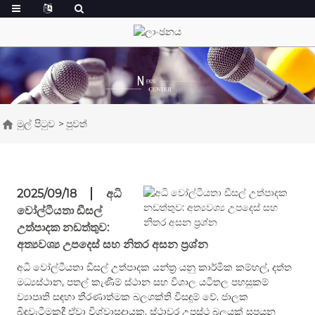
මුල් පිටුව
පුවත්
2025/09/18
අධි
වෝල්ටීයතා ඩීසල්
උත්පාදක නඩත්තුව:
අත්‍යවශ්‍ය උපදෙස් සහ නිතර අසන ප්‍රශ්න
අධි වෝල්ටීයතා ඩීසල් උත්පාදක යන්ත්‍ර යනු කාර්මික කම්හල්, දත්ත
මධ්‍යස්ථාන, පතල් කැණීම් ස්ථාන සහ විශාල යටිතල පහසුකම්
ව්‍යාපෘති සඳහා තීරණාත්මක බලශක්ති විසඳුම් වේ. ජාලක
බිඳවැටීමකදී ඒවා විශ්වාසදායක, ස්ථාවර උපස්ථ බලයක් සපයන