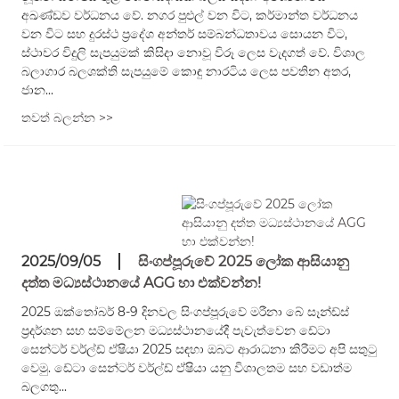
අඛණ්ඩව වර්ධනය වේ. නගර පුළුල් වන විට, කර්මාන්ත වර්ධනය
වන විට සහ දුරස්ථ ප්‍රදේශ අන්තර් සම්බන්ධතාවය සොයන විට,
ස්ථාවර විදුලි සැපයුමක් කිසිදා නොවූ විරූ ලෙස වැදගත් වේ. විශාල
බලාගාර බලශක්ති සැපයුමේ කොඳු නාරටිය ලෙස පවතින අතර,
ජාන...
තවත් බලන්න >>
2025/09/05
සිංගප්පූරුවේ 2025 ලෝක ආසියානු
දත්ත මධ්‍යස්ථානයේ AGG හා එක්වන්න!
2025 ඔක්තෝබර් 8-9 දිනවල සිංගප්පූරුවේ මරීනා බේ සෑන්ඩ්ස්
ප්‍රදර්ශන සහ සම්මේලන මධ්‍යස්ථානයේදී පැවැත්වෙන ඩේටා
සෙන්ටර් වර්ල්ඩ් ඒෂියා 2025 සඳහා ඔබට ආරාධනා කිරීමට අපි සතුටු
වෙමු. ඩේටා සෙන්ටර් වර්ල්ඩ් ඒෂියා යනු විශාලතම සහ වඩාත්ම
බලගතු...