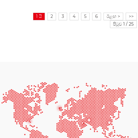
1 යි
2
3
4
5
6
ඊළඟ >
>>
පිටුව 1 / 25