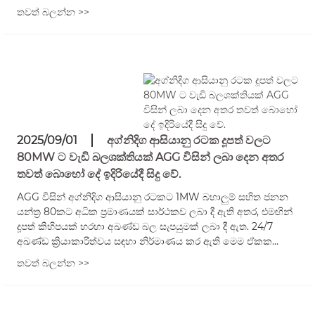
තවත් බලන්න >>
2025/09/01
අග්නිදිග ආසියානු රටක දූපත් වලට
80MW ට වැඩි බලශක්තියක් AGG විසින් ලබා දෙන අතර
තවත් බොහෝ දේ ඉදිරියේදී සිදු වේ.
AGG විසින් අග්නිදිග ආසියානු රටකට 1MW බහාලුම් සහිත ජනන
යන්ත්‍ර 80කට අධික ප්‍රමාණයක් සාර්ථකව ලබා දී ඇති අතර, එමඟින්
දූපත් කිහිපයක් හරහා අඛණ්ඩ බල සැපයුමක් ලබා දී ඇත. 24/7
අඛණ්ඩ ක්‍රියාකාරිත්වය සඳහා නිර්මාණය කර ඇති මෙම ඒකක...
තවත් බලන්න >>