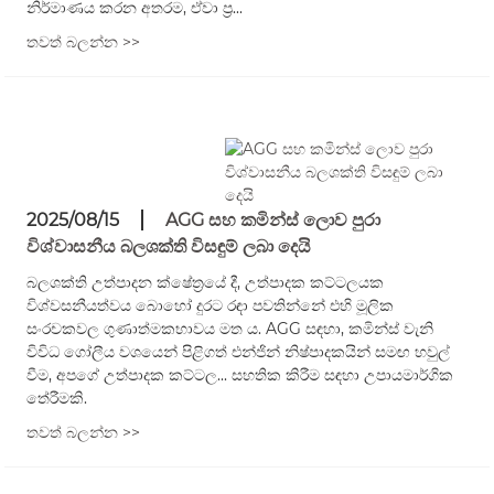
නිර්මාණය කරන අතරම, ඒවා ප්‍ර...
තවත් බලන්න >>
2025/08/15
AGG සහ කමින්ස් ලොව පුරා
විශ්වාසනීය බලශක්ති විසඳුම් ලබා දෙයි
බලශක්ති උත්පාදන ක්ෂේත්‍රයේ දී, උත්පාදක කට්ටලයක
විශ්වසනීයත්වය බොහෝ දුරට රඳා පවතින්නේ එහි මූලික
සංරචකවල ගුණාත්මකභාවය මත ය. AGG සඳහා, කමින්ස් වැනි
විවිධ ගෝලීය වශයෙන් පිළිගත් එන්ජින් නිෂ්පාදකයින් සමඟ හවුල්
වීම, අපගේ උත්පාදක කට්ටල... සහතික කිරීම සඳහා උපායමාර්ගික
තේරීමකි.
තවත් බලන්න >>