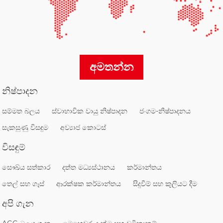
අමතන්න
නිෂ්පාදන
සම්මත බලය
ස්වාභාවික වායු නිෂ්පාදන
ජංගම-නිෂ්පාදනය
සැකසුණු විසඳුම
අව්‍යාජ කොටස්
විසඳුම්
සෞඛ්ය සත්කාර
දත්ත මධ්‍යස්ථානය
කර්මාන්තය
තෙල් සහ ගෑස්
ආරක්ෂක කර්මාන්තය
සිදුවීම් සහ කුලියට දීම
අපි ගැන