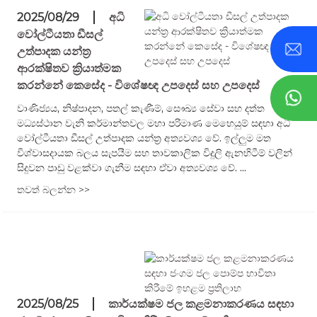
2025/08/29
අධි
වෝල්ටීයතා ඩීසල්
උත්පාදක යන්ත්‍ර
ආරක්ෂිතව ක්‍රියාත්මක
කරන්නේ කෙසේද - විශේෂඥ උපදෙස් සහ උපදෙස්
වාණිජ්‍යය, නිෂ්පාදන, පතල් කැණීම්, සෞඛ්‍ය සේවා සහ දත්ත
මධ්‍යස්ථාන වැනි කර්මාන්තවල මහා පරිමාණ මෙහෙයුම් සඳහා අධි
වෝල්ටීයතා ඩීසල් උත්පාදක යන්ත්‍ර අත්‍යවශ්‍ය වේ. ඉල්ලුම මත
විශ්වාසදායක බලය සැපයීම සහ තාවකාලික විදුලි ඇනහිටීම් වලින්
සිදුවන පාඩු වළක්වා ගැනීම සඳහා ඒවා අත්‍යවශ්‍ය වේ. ...
තවත් බලන්න >>
2025/08/25
කාර්යක්ෂම ජල කළමනාකරණය සඳහා