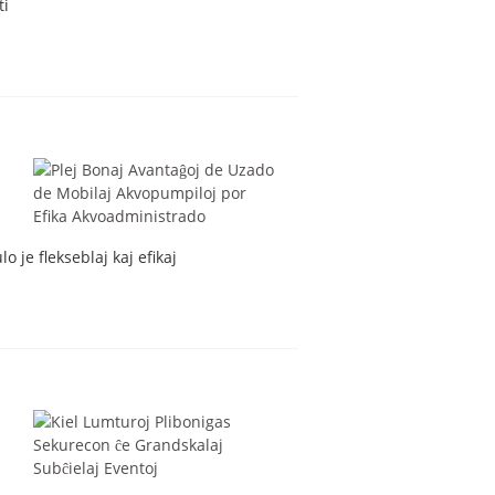
ti
a
 je flekseblaj kaj efikaj