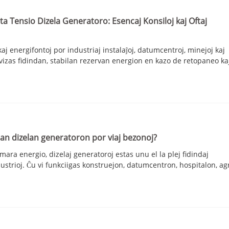
V SER
ta Tensio Dizela Generatoro: Esencaj Konsiloj kaj Oftaj
kaj energifontoj por industriaj instalaĵoj, datumcentroj, minejoj kaj
rovizas fidindan, stabilan rezervan energion en kazo de retopaneo k
ustan dizelan generatoron por viaj bezonoj?
mara energio, dizelaj generatoroj estas unu el la plej fidindaj
ustrioj. Ĉu vi funkciigas konstruejon, datumcentron, hospitalon, ag