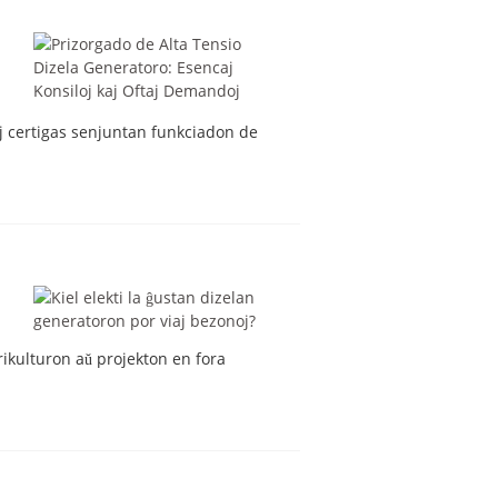
IO 350-800 KVA
aj certigas senjuntan funkciadon de
rikulturon aŭ projekton en fora