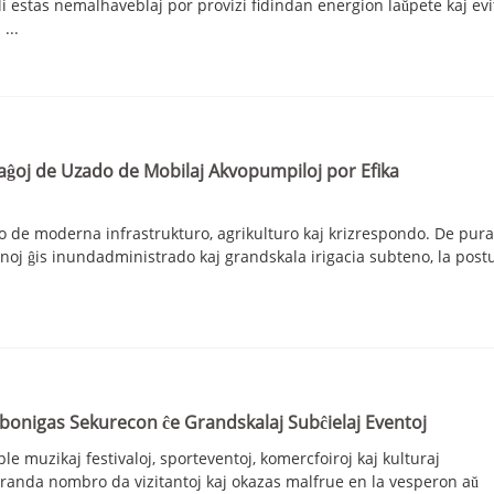
i estas nemalhaveblaj por provizi fidindan energion laŭpete kaj evi
...
aĝoj de Uzado de Mobilaj Akvopumpiloj por Efika
 de moderna infrastrukturo, agrikulturo kaj krizrespondo. De pur
j ĝis inundadministrado kaj grandskala irigacia subteno, la postulo
ibonigas Sekurecon ĉe Grandskalaj Subĉielaj Eventoj
le muzikaj festivaloj, sporteventoj, komercfoiroj kaj kulturaj
granda nombro da vizitantoj kaj okazas malfrue en la vesperon aŭ