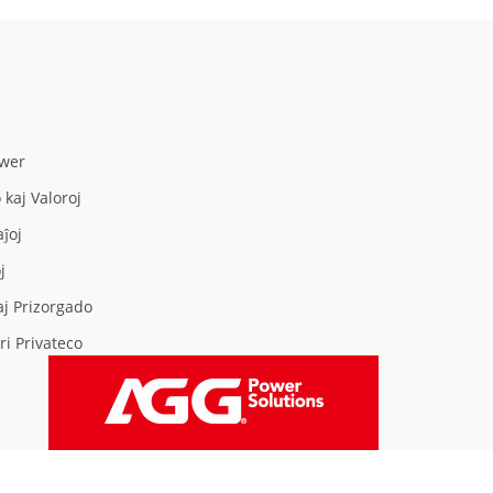
ower
o kaj Valoroj
aĵoj
j
aj Prizorgado
ri Privateco