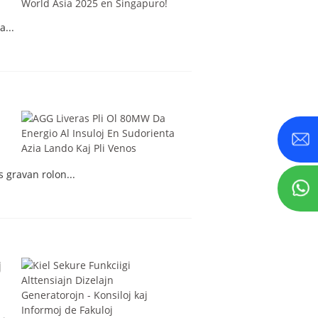
...
s gravan rolon...
j
,