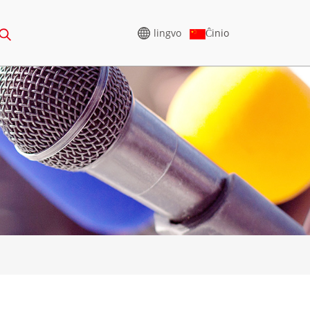
lingvo
Ĉinio
ALTATENSIA
GENERATORO
 A 165-388KVA
CU-SERIO 825-3438 KVA
RIO 275-850 KVA
P-SERIO 825-1880 KVA
IO 250-1100 KVA
M-SERIO 1100-4000 KVA
IO 275-880KVA
MS-SERIO 715-2500 KVA
RIO 250-825 KVA
IO 165-935 KVA