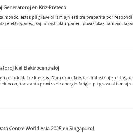
aj Generatoroj en Kriz-Preteco
ta mondo, estas pli grave ol iam ajn esti tre preparita por respondi
ditaj elektropaneoj kaj infrastrukturpaneoj povas okazi iam ajn, las
atoroj kiel Elektrocentraloj
rna socio daŭre kreskas. Dum urboj kreskas, industrioj kreskas, ka
ektecon, konstanta provizo de energio fariĝas pli grava ol iam ajn
Data Centre World Asia 2025 en Singapuro!