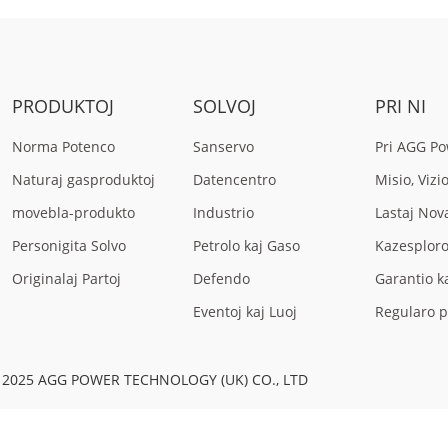
PRODUKTOJ
SOLVOJ
PRI NI
Norma Potenco
Sanservo
Pri AGG P
Naturaj gasproduktoj
Datencentro
Misio, Vizi
movebla-produkto
Industrio
Lastaj Nov
Personigita Solvo
Petrolo kaj Gaso
Kazesploro
Originalaj Partoj
Defendo
Garantio k
Eventoj kaj Luoj
Regularo p
2025 AGG POWER TECHNOLOGY (UK) CO., LTD