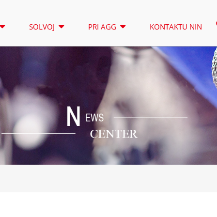
SOLVOJ
PRI AGG
KONTAKTU NIN
LUMTURO
LUO
SERIO A 16,5-150 KVA
SERIO
KONTROLO
CU SERIO 33-300 KVA
CU SE
P-SERIO 10-220 KVA
P-SER
DE SERIO 22-250 KVA
S-SER
K SERIO 7-49 KVA
DE SE
V SERIO 94-285 KVA
H-SER