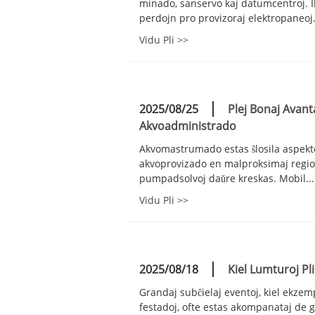
minado, sanservo kaj datumcentroj. Il
perdojn pro provizoraj elektropaneoj. 
Vidu Pli >>
2025/08/25
Plej Bonaj Avant
Akvoadministrado
Akvomastrumado estas ŝlosila aspekto
akvoprovizado en malproksimaj regiono
pumpadsolvoj daŭre kreskas. Mobil...
Vidu Pli >>
2025/08/18
Kiel Lumturoj Pl
Grandaj subĉielaj eventoj, kiel ekzemp
festadoj, ofte estas akompanataj de 