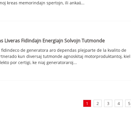
oj kreas memorindajn spertojn, ili ankaŭ...
 Liveras Fidindajn Energiajn Solvojn Tutmonde
 fidindeco de generatora aro dependas plejparte de la kvalito de
rtnerado kun diversaj tutmonde agnoskitaj motorproduktantoj, kiel
kto por certigi, ke niaj generatoraroj...
1
2
3
4
5