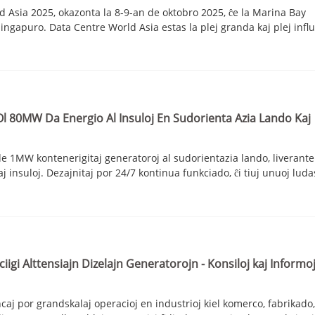
rld Asia 2025, okazonta la 8-9-an de oktobro 2025, ĉe la Marina Bay
gapuro. Data Centre World Asia estas la plej granda kaj plej influa
Ol 80MW Da Energio Al Insuloj En Sudorienta Azia Lando Kaj
de 1MW kontenerigitaj generatoroj al sudorientazia lando, liverante
 insuloj. Dezajnitaj por 24/7 kontinua funkciado, ĉi tiuj unuoj luda
iigi Alttensiajn Dizelajn Generatorojn - Konsiloj kaj Informo
ncaj por grandskalaj operacioj en industrioj kiel komerco, fabrikado