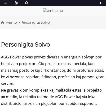
Hejmo
Personigita Solvo
Serio A 16,5-150 kVA
Serio A 165-388
CU Serio 33-300 kVA
CU Serio 275-8
Personigita Solvo
P-Serio 10-220 kVA
P-Serio 250-110
DE Serio 22-250 kVA
S-Serio 275-88
AGG Power povas provizi diversajn energiajn solvojn por
helpi vian projekton. Ĉiu projekto estas speciala, kun
K Serio 7-49 kVA
DE Serio 250-8
malsamaj postuloj kaj cirkonstancoj, do ni profunde scias,
V Serio 94-285 kVA
V Serio 350-800
ke vi bezonas rapidan, fidindan, profesian kaj personigitan
D-Serio 165-935
servon.
Ne gravas kiom kompleksa kaj malfacila estas la projekto
aŭ medio, la teknika teamo de AGG Power kaj via loka
distribuisto faros sian plejeblon por rapide respondi al