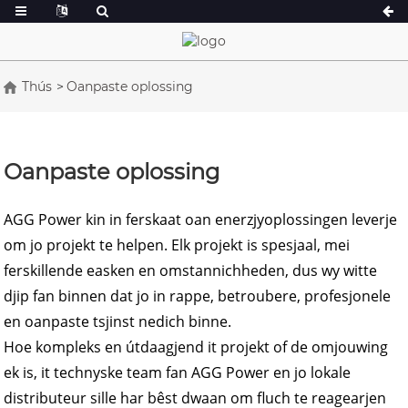
Thús
Oanpaste oplossing
In searje 16.5-150 kVA
In searje 165-3
CU-searje 33-300 kVA
CU-searje 275-8
Oanpaste oplossing
P-searje 10-220 kVA
P-searje 250-11
DE-searje 22-250 kVA
S-searje 275-88
AGG Power kin in ferskaat oan enerzjyoplossingen leverje
om jo projekt te helpen. Elk projekt is spesjaal, mei
K Sereis 7-49 kVA
DE-searje 250-8
ferskillende easken en omstannichheden, dus wy witte
V-searje 94-285 kVA
V-searje 350-80
djip fan binnen dat jo in rappe, betroubere, profesjonele
D-searje 165-93
en oanpaste tsjinst nedich binne.
Hoe kompleks en útdaagjend it projekt of de omjouwing
ek is, it technyske team fan AGG Power en jo lokale
distributeur sille har bêst dwaan om fluch te reagearjen