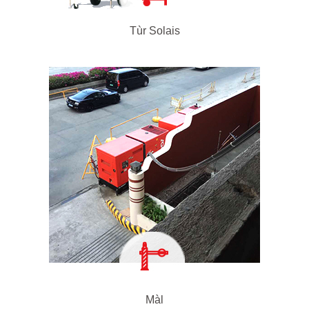
Tùr Solais
Màl