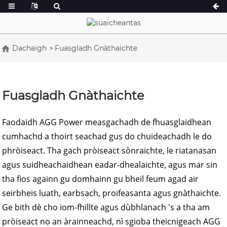
Dachaigh
Fuasgladh Gnàthaichte
Sreath A 16.5-150 kVA
Sreath A 165-3
Sreath CU 33-300 kVA
Sreath CU 275-
Fuasgladh Gnàthaichte
Sreath P 10-220 kVA
Sreath P 250-11
Sreath DE 22-250 kVA
Sreath S 275-8
Faodaidh AGG Power measgachadh de fhuasglaidhean
cumhachd a thoirt seachad gus do chuideachadh le do
K Sereis 7-49 kVA
Sreath DE 250-
phròiseact. Tha gach pròiseact sònraichte, le riatanasan
Sreath V 94-285 kVA
Sreath V 350-8
agus suidheachaidhean eadar-dhealaichte, agus mar sin
Sreath D 165-93
tha fios againn gu domhainn gu bheil feum agad air
seirbheis luath, earbsach, proifeasanta agus gnàthaichte.
Ge bith dè cho iom-fhillte agus dùbhlanach 's a tha am
pròiseact no an àrainneachd, nì sgioba theicnigeach AGG