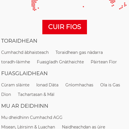
CUIR FIOS
TORAIDHEAN
Cumhachd àbhaisteach
Toraidhean gas nàdarra
toradh-làimhe
Fuasgladh Gnàthaichte
Pàirtean Fìor
FUASGLAIDHEAN
Cùram slàinte
Ionad Dàta
Gnìomhachas
Ola is Gas
Dìon
Tachartasan & Màl
MU AR DEIDHINN
Mu dheidhinn Cumhachd AGG
Misean, Lèirsinn & Luachan
Naidheachdan as ùire