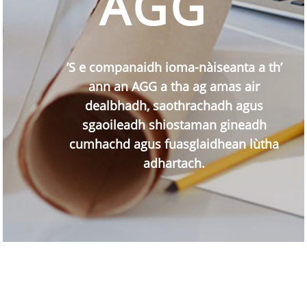
AGG
’S e companaidh ioma-nàiseanta a th’
ann an AGG a tha ag amas air
dealbhadh, saothrachadh agus
sgaoileadh shiostaman gineadh
cumhachd agus fuasglaidhean lùtha
adhartach.