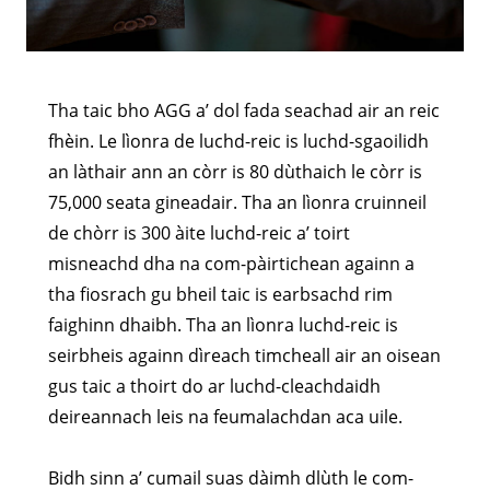
Tha taic bho AGG a’ dol fada seachad air an reic
fhèin. Le lìonra de luchd-reic is luchd-sgaoilidh
an làthair ann an còrr is 80 dùthaich le còrr is
75,000 seata gineadair. Tha an lìonra cruinneil
de chòrr is 300 àite luchd-reic a’ toirt
misneachd dha na com-pàirtichean againn a
tha fiosrach gu bheil taic is earbsachd rim
faighinn dhaibh. Tha an lìonra luchd-reic is
seirbheis againn dìreach timcheall air an oisean
gus taic a thoirt do ar luchd-cleachdaidh
deireannach leis na feumalachdan aca uile.
Bidh sinn a’ cumail suas dàimh dlùth le com-