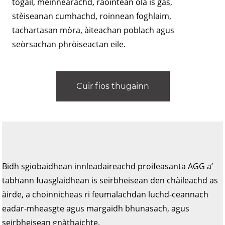
togail, mèinnearachd, raointean ola is gas,
stèiseanan cumhachd, roinnean foghlaim,
tachartasan mòra, àiteachan poblach agus
seòrsachan phròiseactan eile.
Cuir fios thugainn
Bidh sgiobaidhean innleadaireachd proifeasanta AGG a’
tabhann fuasglaidhean is seirbheisean den chàileachd as
àirde, a choinnicheas ri feumalachdan luchd-ceannach
eadar-mheasgte agus margaidh bhunasach, agus
seirbheisean gnàthaichte.