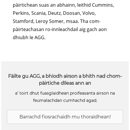
pàirtichean suas an abhainn, leithid Cummins,
Perkins, Scania, Deutz, Doosan, Volvo,
Stamford, Leroy Somer, msaa. Tha com-
pàirteachasan ro-innleachdail aig gach aon
dhiubh le AGG.
Fàilte gu AGG, a bhiodh airson a bhith nad chom-
pàirtiche dìleas ann an
a’ toirt dhut fuasglaidhean proifeasanta airson na
feumalachdan cumhachd agad.
Barrachd fiosrachaidh mu thoraidhean!