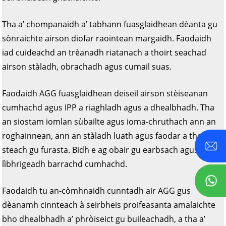
Tha a’ chompanaidh a’ tabhann fuasglaidhean dèanta gu
sònraichte airson diofar raointean margaidh. Faodaidh
iad cuideachd an trèanadh riatanach a thoirt seachad
airson stàladh, obrachadh agus cumail suas.
Faodaidh AGG fuasglaidhean deiseil airson stèiseanan
cumhachd agus IPP a riaghladh agus a dhealbhadh. Tha
an siostam iomlan sùbailte agus ioma-chruthach ann an
roghainnean, ann an stàladh luath agus faodar a thoirt a-
steach gu furasta. Bidh e ag obair gu earbsach agus a’
lìbhrigeadh barrachd cumhachd.
Faodaidh tu an-còmhnaidh cunntadh air AGG gus
dèanamh cinnteach à seirbheis proifeasanta amalaichte
bho dhealbhadh a’ phròiseict gu buileachadh, a tha a’