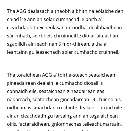
Tha AGG dealasach a thaobh a bhith na eòlaiche den
chiad ìre ann an solar cumhachd le bhith a’
cleachdadh theicneòlasan ùr-nodha, dealbhaidhean
sàr-mhath, seirbheis chruinneil le diofar àiteachan
sgaoilidh air feadh nan 5 mòr-thìrean, a tha a’
leantainn gu leasachadh solar cumhachd cruinneil.
Tha toraidhean AGG a’ toirt a-steach seataichean
gineadairean dealain le cumhachd dìosail is
connaidh eile, seataichean gineadairean gas
nàdarrach, seataichean gineadairean DC, tùir solais,
uidheam is smachdan co-shìnte dealain. Tha iad uile
air an cleachdadh gu farsaing ann an togalaichean
oifis, factaraidhean, gnìomhachas teileachumarsain,