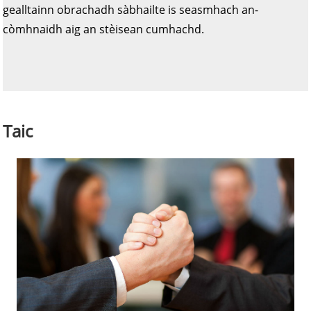
gealltainn obrachadh sàbhailte is seasmhach an-
còmhnaidh aig an stèisean cumhachd.
Taic