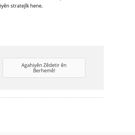
yên stratejîk hene.
Agahiyên Zêdetir ên
Berhemê!