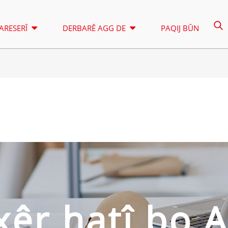
ARESERÎ
DERBARÊ AGG DE
PAQIJ BÛN
BIRCÊ RONAHÎKIRINÊ
KIRÊKIRIN
SERIYA A 16.5-150 KVA
SERIYA A 16
KONTROL
SERIYA CU 33-300 KVA
SERIYA CU 2
P SERIES 10-220 KVA
P SERIES 250
SERIYA DE 22-250 KVA
SERIYA S 27
K SEREIS 7-49 KVA
SERIYA DE 25
 xêr hatî bo 
SERIYA V 94-285 KVA
SERIYA H 165