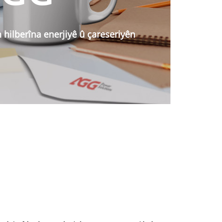
-800 KVA
n hilberîna enerjiyê û çareseriyên