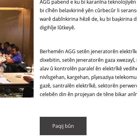
AGG pabend e ku bi karanîna teknolojiyên 
bi cîhên belavkirinê yên cûrbecûr li seran
warê dabînkirina hêzê de, ku bi başkirina 
digihîje lûtkeyê.
Berhemên AGG setên jeneratorên elektrîkê
dixebitin, setên jeneratorên gaza xwezayî,
alav û kontrolên paralel ên elektrîkê vedi
nivîsgehan, kargehan, pîşesaziya telekomu
gazê, santralên elektrîkê, sektorên perwer
celebên din ên projeyan de têne bikar anîn
Paqij bûn