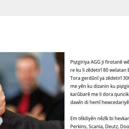
Piştgiriya AGG ji firotanê w
re ku li zêdetirî 80 welatan
Tora gerdûnî ya zêdetirî 3
me yên ku dizanin ku piştgi
karûbarê me li dora quncik
dawîn di hemî hewcedariyê
Em têkiliyên nêzîk bi hevk
Perkins, Scania, Deutz, Do