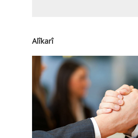
Alîkarî