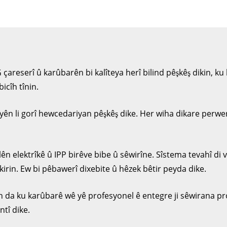
areserî û karûbarên bi kalîteya herî bilind pêşkêş dikin, 
icîh tînin.
yên li gorî hewcedariyan pêşkêş dike. Her wiha dikare perwer
 elektrîkê û IPP birêve bibe û sêwirîne. Sîstema tevahî di ve
kirin. Ew bi pêbawerî dixebite û hêzek bêtir peyda dike.
in da ku karûbarê wê yê profesyonel ê entegre ji sêwirana pr
tî dike.