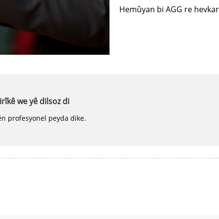
Hemûyan bi AGG re hevkari
rîkê we yê dilsoz di
ên profesyonel peyda dike.