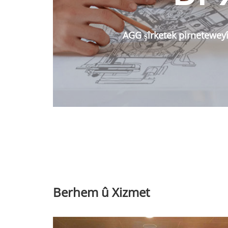
AGG şîrketek pirneteweyî 
Berhem û Xizmet