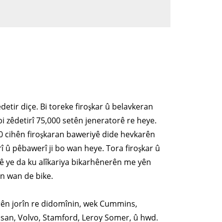
êdetir diçe. Bi toreke firoşkar û belavkeran
 bi zêdetirî 75,000 setên jeneratorê re heye.
00 cihên firoşkaran baweriyê dide hevkarên
rî û pêbawerî ji bo wan heye. Tora firoşkar û
ê ye da ku alîkariya bikarhênerên me yên
n wan de bike.
arên jorîn re didomînin, wek Cummins,
osan, Volvo, Stamford, Leroy Somer, û hwd.