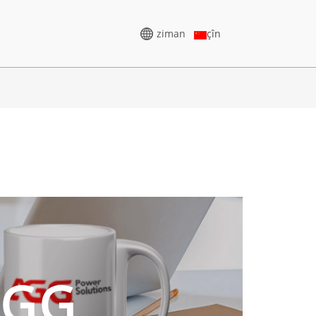
ziman
çîn
JENERATORÊ VOLTAJA
BILIND
5-388KVA
SERIYA CU 825-3438 KVA
75-850 KVA
P SERIES 825-1880 KVA
-1100 KVA
SERIYA M 1100-4000 KVA
5-880KVA
SERIYA MS 715-2500 KVA
0-825 KVA
AGG
-935 KVA