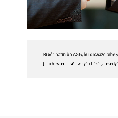
Bi xêr hatin bo AGG, ku dixwaze bibe şi
ji bo hewcedariyên we yên hêzê çareseriy