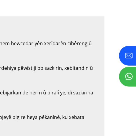
ku hem hewcedariyên xerîdarên cihêreng û
dehiya pêwîst ji bo sazkirin, xebitandin û
bijarkan de nerm û piralî ye, di sazkirina
ojeyê bigire heya pêkanînê, ku xebata