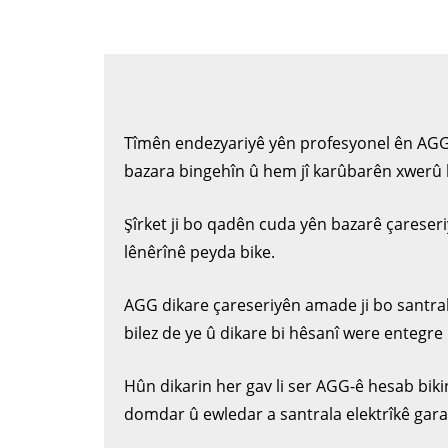
Tîmên endezyariyê yên profesyonel ên AGG ç
bazara bingehîn û hem jî karûbarên xwerû b
Şîrket ji bo qadên cuda yên bazarê çareseri
lênêrînê peyda bike.
AGG dikare çareseriyên amade ji bo santralên
bilez de ye û dikare bi hêsanî were entegre 
Hûn dikarin her gav li ser AGG-ê hesab bik
domdar û ewledar a santrala elektrîkê garan