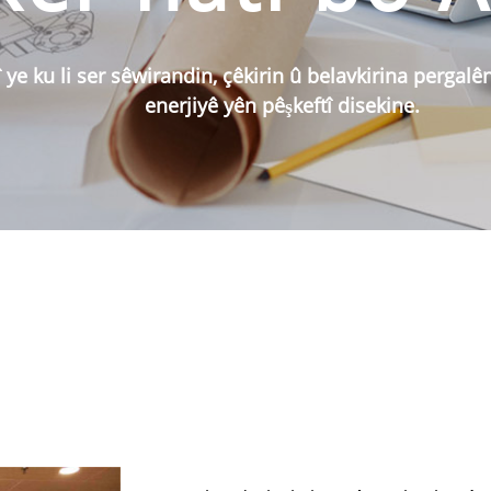
SERIYA V 350
ye ku li ser sêwirandin, çêkirin û belavkirina pergalê
enerjiyê yên pêşkeftî disekine.