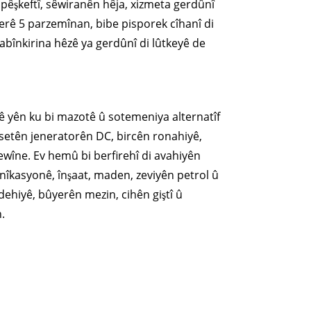
pêşkeftî, sêwiranên hêja, xizmeta gerdûnî
serê 5 parzemînan, bibe pisporek cîhanî di
dabînkirina hêzê ya gerdûnî di lûtkeyê de
 yên ku bi mazotê û sotemeniya alternatîf
 setên jeneratorên DC, bircên ronahiyê,
hewîne. Ev hemû bi berfirehî di avahiyên
nîkasyonê, înşaat, maden, zeviyên petrol û
dehiyê, bûyerên mezin, cihên giştî û
.