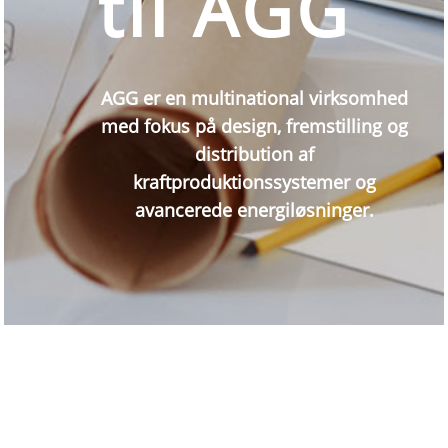
til AGG
AGG er en multinational virksomhed
med fokus på design, fremstilling og
distribution af
kraftproduktionssystemer og
avancerede energiløsninger.