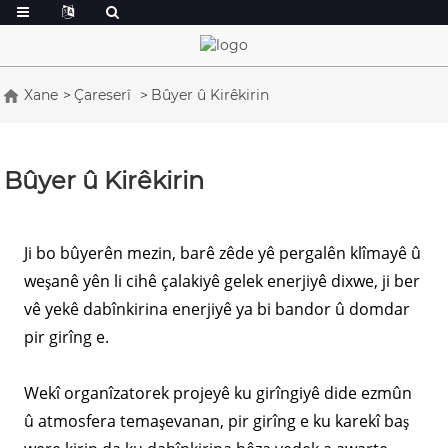
Xane
Çareserî
Bûyer û Kirêkirin
Bûyer û Kirêkirin
Ji bo bûyerên mezin, barê zêde yê pergalên klîmayê û
weşanê yên li cihê çalakiyê gelek enerjiyê dixwe, ji ber
vê yekê dabînkirina enerjiyê ya bi bandor û domdar
pir girîng e.
Wekî organîzatorek projeyê ku girîngiyê dide ezmûn
û atmosfera temaşevanan, pir girîng e ku karekî baş