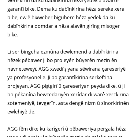
were kirin da ku dabînkirina hêza yedek a awarte
garantî bike. Dema ku dabînkirina hêza sereke xera
bibe, ew ê bixweber biguhere hêza yedek da ku
dabînkirina domdar a hêza alavên girîng misoger
bike.
Li ser bingeha ezmûna dewlemend a dabînkirina
hêzek pêbawer ji bo projeyên bûyerên mezin ên
navneteweyî, AGG xwedî şiyana sêwirana çareseriyê
ya profesyonel e. Ji bo garantîkirina serkeftina
projeyan, AGG piştgirî û çareseriyan peyda dike, û ji
bo pêkanîna hewcedariyên xerîdar di warê xerckirina
sotemeniyê, tevgerîn, asta dengê nizm û sînorkirinên
ewlehiyê de.
AGG fêm dike ku karîgerî û pêbaweriya pergala hêza