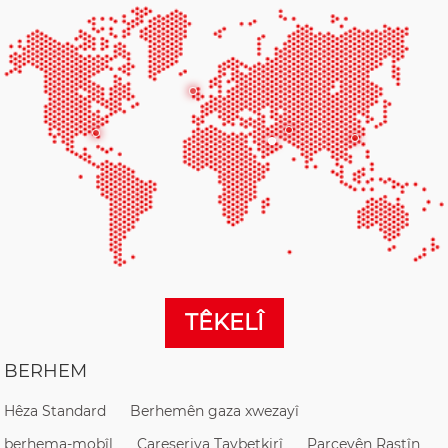
TÊKELÎ
BERHEM
Hêza Standard
Berhemên gaza xwezayî
berhema-mobîl
Çareseriya Taybetkirî
Parçeyên Rastîn