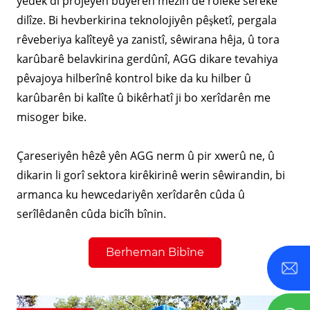
yedek di projeyên bûyerên mezin de roleke sereke
dilîze. Bi hevberkirina teknolojiyên pêşketî, pergala
rêveberiya kalîteyê ya zanistî, sêwirana hêja, û tora
karûbarê belavkirina gerdûnî, AGG dikare tevahiya
pêvajoya hilberînê kontrol bike da ku hilber û
karûbarên bi kalîte û bikêrhatî ji bo xerîdarên me
misoger bike.
Çareseriyên hêzê yên AGG nerm û pir xwerû ne, û
dikarin li gorî sektora kirêkirinê werin sêwirandin, bi
armanca ku hewcedariyên xerîdarên cûda û
serîlêdanên cûda bicîh bînin.
Berheman Bibîne