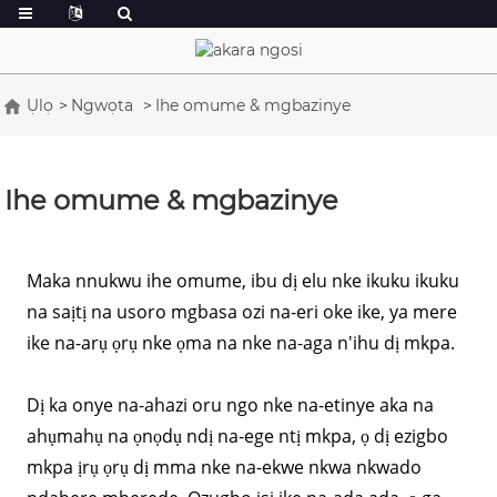
Ụlọ
Ngwọta
Ihe omume & mgbazinye
Ihe omume & mgbazinye
Maka nnukwu ihe omume, ibu dị elu nke ikuku ikuku
na saịtị na usoro mgbasa ozi na-eri oke ike, ya mere
ike na-arụ ọrụ nke ọma na nke na-aga n'ihu dị mkpa.
Dị ka onye na-ahazi oru ngo nke na-etinye aka na
ahụmahụ na ọnọdụ ndị na-ege ntị mkpa, ọ dị ezigbo
mkpa ịrụ ọrụ dị mma nke na-ekwe nkwa nkwado