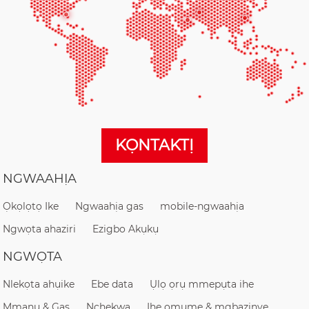
KỌNTAKTỊ
NGWAAHỊA
Ọkọlọtọ Ike
Ngwaahịa gas
mobile-ngwaahịa
Ngwọta ahaziri
Ezigbo Akụkụ
NGWỌTA
Nlekọta ahụike
Ebe data
Ụlọ ọrụ mmepụta ihe
Mmanụ & Gas
Nchekwa
Ihe omume & mgbazinye