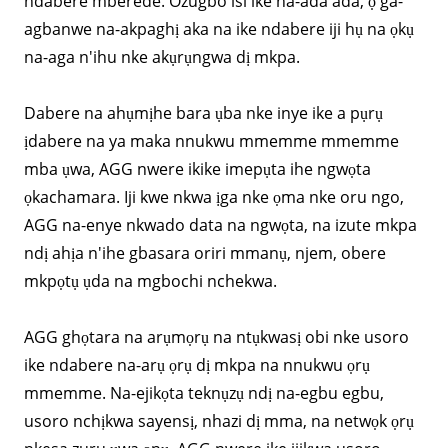
ndabere mberede. Ozugbo isi ike na-ada ada, ọ ga-
agbanwe na-akpaghị aka na ike ndabere iji hụ na ọkụ
na-aga n'ihu nke akụrụngwa dị mkpa.
Dabere na ahụmịhe bara ụba nke inye ike a pụrụ
ịdabere na ya maka nnukwu mmemme mmemme
mba ụwa, AGG nwere ikike imepụta ihe ngwọta
ọkachamara. Iji kwe nkwa ịga nke ọma nke oru ngo,
AGG na-enye nkwado data na ngwọta, na izute mkpa
ndị ahịa n'ihe gbasara oriri mmanụ, njem, obere
mkpọtụ ụda na mgbochi nchekwa.
AGG ghọtara na arụmọrụ na ntụkwasị obi nke usoro
ike ndabere na-arụ ọrụ dị mkpa na nnukwu ọrụ
mmemme. Na-ejikọta teknụzụ ndị na-egbu egbu,
usoro nchịkwa sayensị, nhazi dị mma, na netwọk ọrụ