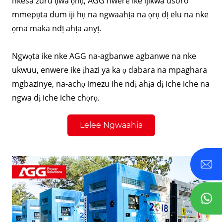
nkesa zuru ụwa ọnụ, AGG nwere ike ijikwa usoro
mmepụta dum iji hụ na ngwaahịa na ọrụ dị elu na nke
ọma maka ndị ahịa anyị.
Ngwọta ike nke AGG na-agbanwe agbanwe na nke
ukwuu, enwere ike ịhazi ya ka ọ dabara na mpaghara
mgbazinye, na-achọ imezu ihe ndị ahịa dị iche iche na
ngwa dị iche iche chọrọ.
Lelee Ngwaahịa