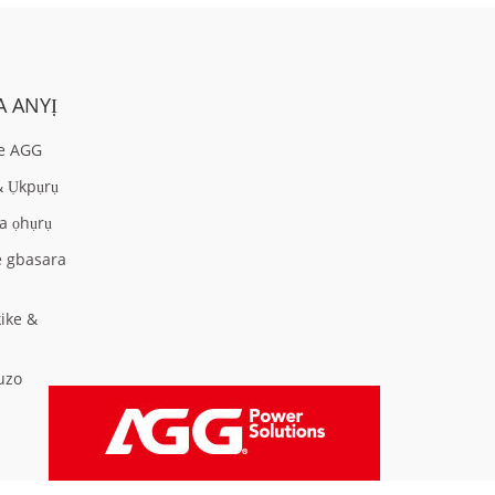
 ANYỊ
ke AGG
& Ụkpụrụ
a ọhụrụ
 gbasara
ike &
uzo