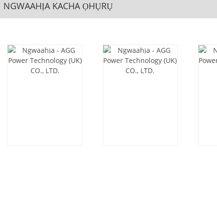
NGWAAHỊA KACHA ỌHỤRỤ
AGG CU440D5-
K49D6-60HZ
DE
50HZ