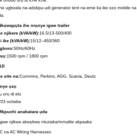
e ọnọdụ ọrụ dị iche iche.
he ụgbọala na-adọkpụ-ụdị generator tent na-eme ka ike ọzọ mobile na
la.
Nkọwapụta ihe nrụnye igwe trailer
ke njikere (kVA/kW):
16.5/13-500/400
si ike (kVA/kW):
15/12–450/360
gboro:
50Hz/60Hz
sọ:
1500 rpm / 1800 rpm
NJI
ke site na:
Cummins, Perkins, AGG, Scania, Deutz
nye ọzọ
rụ ọrụ dị elu
P23 nchebe
Mkpuchi anabatara ụda
gwe njikwa akwụkwọ ntuziaka/mmalite akpaaka
C na AC Wiring Harnesses