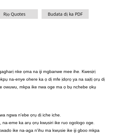
ES 350-800 KVA
M Series 1100-4000 kVA
Rịọ Quotes
Budata dị ka PDF
Usoro MS 715-2500 kVA
gagharị nke ọma na iji mgbanwe mee ihe. Kwesịrị
pụ na-enye ohere ka ọ dị mfe ịdọrọ ya na saịtị ọrụ dị
ihe owuwu, mkpa ike nwa oge ma ọ bụ nchebe ọkụ
a ngwa n'ebe ọrụ dị iche iche.
, na-eme ka arụ ọrụ kwụsiri ike ruo ogologo oge.
kwado ike na-aga n'ihu ma kwụsie ike iji gboo mkpa