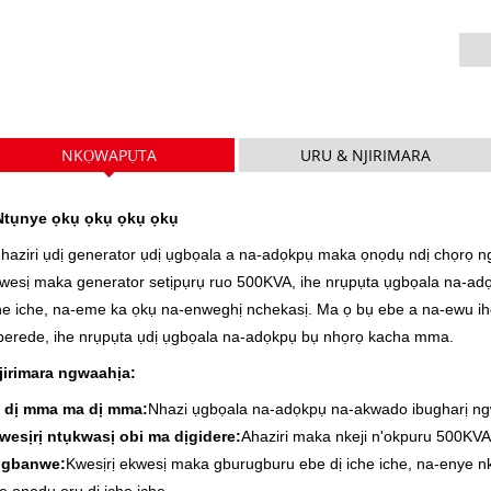
V SERI
P Series 10-220 kVA
P Series 250-1100 KVA
DE Series 22-250 kVA
S Series 275-880kVA
K Sereis 7-49 kVA
DE Series 250-825 KVA
NKỌWAPỤTA
URU & NJIRIMARA
V Series 94-285 kVA
V Series 350-800 kVA
Ntụnye ọkụ ọkụ ọkụ ọkụ
 haziri ụdị generator ụdị ụgbọala a na-adọkpụ maka ọnọdụ ndị chọrọ n
D Series 165-935 KVA
wesị maka generator setịpụrụ ruo 500KVA, ihe nrụpụta ụgbọala na-adọk
he iche, na-eme ka ọkụ na-enweghị nchekasị. Ma ọ bụ ebe a na-ewu 
erede, ihe nrụpụta ụdị ụgbọala na-adọkpụ bụ nhọrọ kacha mma.
jirimara ngwaahịa:
 dị mma ma dị mma:
Nhazi ụgbọala na-adọkpụ na-akwado ibugharị ngw
wesịrị ntụkwasị obi ma dịgidere:
Ahaziri maka nkeji n'okpuru 500KVA
gbanwe:
Kwesịrị ekwesị maka gburugburu ebe dị iche iche, na-enye n