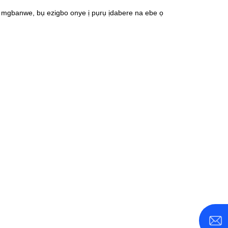
 mgbanwe, bụ ezigbo onye ị pụrụ ịdabere na ebe ọ