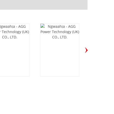
120D6-60HZ
AS220D5-50HZ
M880E5-5