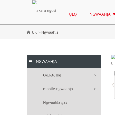
ỤLỌ
NGWAAHỊA
Ụlọ
Ngwaahịa
NGWAAHỊA
Ọkọlọtọ Ike
mobile-ngwaahịa
Ngwaahịa gas