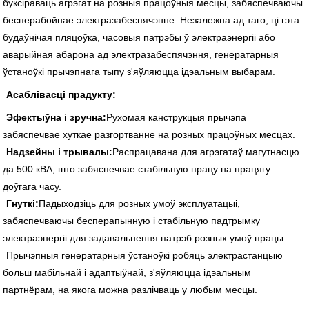
буксіраваць агрэгат на розныя працоўныя месцы, забяспечваючы
бесперабойнае электразабеспячэнне. Незалежна ад таго, ці гэта
будаўнічая пляцоўка, часовыя патрэбы ў электраэнергіі або
аварыйная абарона ад электразабеспячэння, генератарныя
ўстаноўкі прычэпнага тыпу з'яўляюцца ідэальным выбарам.
Асаблівасці прадукту:
Эфектыўна і зручна:
Рухомая канструкцыя прычэпа
забяспечвае хуткае разгортванне на розных працоўных месцах.
Надзейны і трывалы:
Распрацавана для агрэгатаў магутнасцю
да 500 кВА, што забяспечвае стабільную працу на працягу
доўгага часу.
Гнуткі:
Падыходзіць для розных умоў эксплуатацыі,
забяспечваючы бесперапынную і стабільную падтрымку
электраэнергіі для задавальнення патрэб розных умоў працы.
Прычэпныя генератарныя ўстаноўкі робяць электрастанцыю
больш мабільнай і адаптыўнай, з'яўляюцца ідэальным
партнёрам, на якога можна разлічваць у любым месцы.