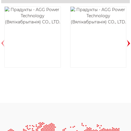
AGG CU440D5-
К49Д6-60Гц
50HZ