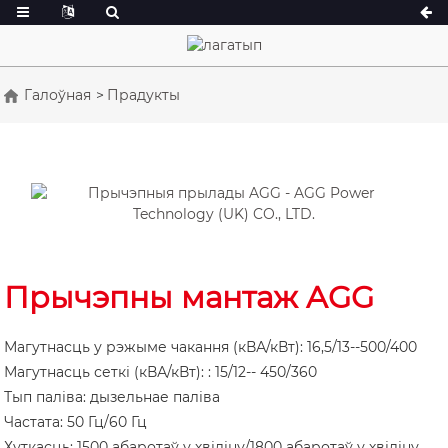
Галоўная
Прадукты
Серыя А 16,5–150 кВА
Серыя А 165-38
Серыя CU 33-300 кВА
Серыя CU 275-
Серыя P 10-220 кВА
Серыя P 250-11
Серыя DE 22-250 кВА
Серыя S 275-88
Серыя K 7-49 кВА
Серыя DE 250-
Прычэпны мантаж AGG
Серыя V 94-285 кВА
Серыя V 350-8
Серыя D 165-93
Магутнасць у рэжыме чакання (кВА/кВт): 16,5/13--500/400
Магутнасць сеткі (кВА/кВт): : 15/12-- 450/360
Тып паліва: дызельнае паліва
Частата: 50 Гц/60 Гц
Хуткасць: 1500 абаротаў у хвіліну/1800 абаротаў у хвіліну