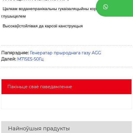
Цалкам воданепранікальны гукаізаляцыйны корпус з унутраным
глушыцелем
Высокаўстойлівая да карозіі канструкцыя
Папярэдняе:
Генератар прыроднага газу AGG
Далей:
M715E5-50Гц
Пакіньце сваё паведамленне
Найноўшыя прадукты