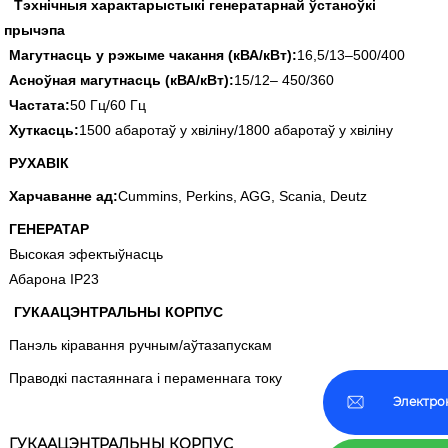
Тэхнічныя характарыстыкі генератарнай ўстаноўкі
прычэпа
Магутнасць у рэжыме чакання (кВА/кВт):
16,5/13–500/400
Асноўная магутнасць (кВА/кВт):
15/12– 450/360
Частата:
50 Гц/60 Гц
Хуткасць:
1500 абаротаў у хвіліну/1800 абаротаў у хвіліну
РУХАВІК
Харчаванне ад:
Cummins, Perkins, AGG, Scania, Deutz
ГЕНЕРАТАР
Высокая эфектыўнасць
Абарона IP23
ГУКААЦЭНТРАЛЬНЫ КОРПУС
Панэль кіравання ручным/аўтазапускам
Праводкі пастаяннага і пераменнага току
Электро
ГУКААЦЭНТРАЛЬНЫ КОРПУС