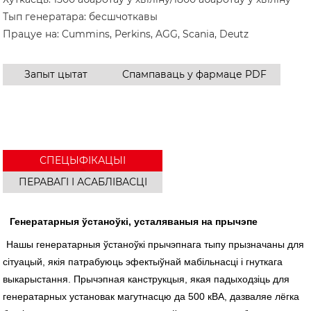
Тып генератара: бесшчоткавы
Працуе на: Cummins, Perkins, AGG, Scania, Deutz
Запыт цытат
Спампаваць у фармаце PDF
СПЕЦЫФІКАЦЫІ
ПЕРАВАГІ І АСАБЛІВАСЦІ
Генератарныя ўстаноўкі, усталяваныя на прычэпе
Нашы генератарныя ўстаноўкі прычэпнага тыпу прызначаны для
сітуацый, якія патрабуюць эфектыўнай мабільнасці і гнуткага
выкарыстання. Прычэпная канструкцыя, якая падыходзіць для
генератарных установак магутнасцю да 500 кВА, дазваляе лёгка