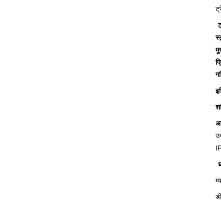
ट्
ट
स
म
फ्
ग
इन
शक
अ
उच
IP
ध
म्
डी