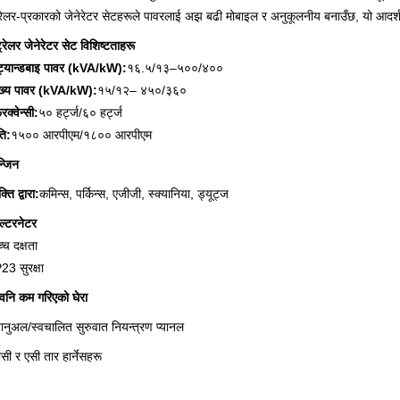
रेलर-प्रकारको जेनेरेटर सेटहरूले पावरलाई अझ बढी मोबाइल र अनुकूलनीय बनाउँछ, यो आदर्श स
्रेलर जेनेरेटर सेट विशिष्टताहरू
्ट्यान्डबाइ पावर (kVA/kW):
१६.५/१३–५००/४००
ुख्य पावर (kVA/kW):
१५/१२– ४५०/३६०
रिक्वेन्सी:
५० हर्ट्ज/६० हर्ट्ज
ति:
१५०० आरपीएम/१८०० आरपीएम
्जिन
्ति द्वारा:
कमिन्स, पर्किन्स, एजीजी, स्क्यानिया, ड्यूट्ज
ल्टरनेटर
्च दक्षता
23 सुरक्षा
्वनि कम गरिएको घेरा
यानुअल/स्वचालित सुरुवात नियन्त्रण प्यानल
सी र एसी तार हार्नेसहरू