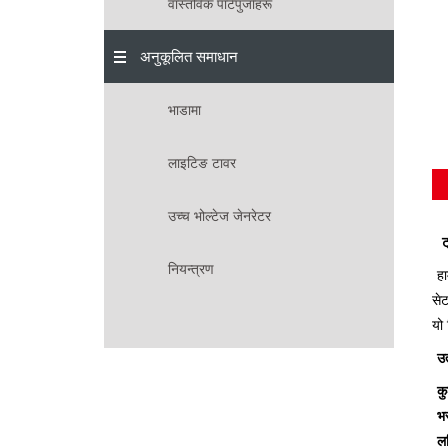
वास्तविक पार्टपुर्जाहरू
अनुकूलित समाधान
भाडामा
लाइटिङ टावर
उच्च भोल्टेज जेनरेटर
ट
नियन्त्रण
ह
सेट
यो 
उत
क
भर
ल