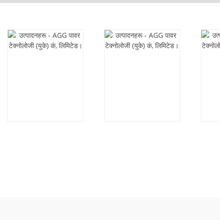
AGG CU440D5-
K49D6-60HZ को
DE
50HZ
परिचय
को क