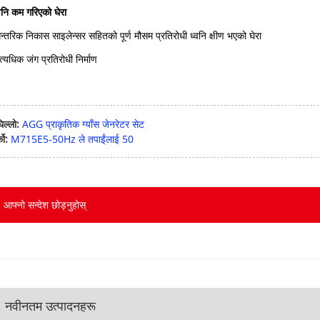
वनि कम गरिएको घेरा
्तरिक निकास साइलेन्सर सहितको पूर्ण मौसम प्रतिरोधी ध्वनि क्षीण भएको घेरा
्यधिक जंग प्रतिरोधी निर्माण
िल्लो:
AGG प्राकृतिक ग्याँस जेनरेटर सेट
को:
M715E5-50Hz ले तपाईंलाई 50
आफ्नो सन्देश छोड्नुहोस्
नवीनतम उत्पादनहरू