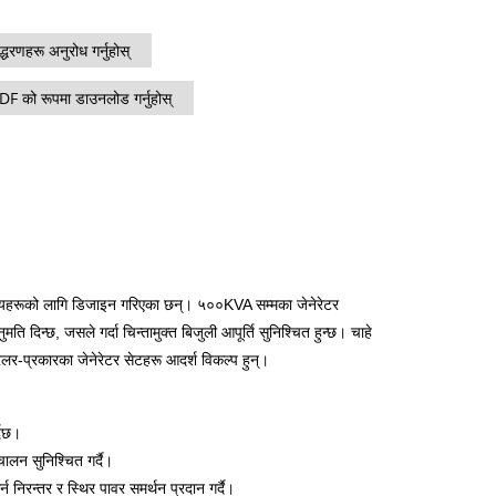
८०० KVA
एम सिरिज ११००-४००० केभीए
द्धरणहरू अनुरोध गर्नुहोस्
एमएस सिरिज ७१५-२५०० केभीए
DF को रूपमा डाउनलोड गर्नुहोस्
दृश्यहरूको लागि डिजाइन गरिएका छन्। ५००KVA सम्मका जेनेरेटर
 दिन्छ, जसले गर्दा चिन्तामुक्त बिजुली आपूर्ति सुनिश्चित हुन्छ। चाहे
ेलर-प्रकारका जेनेरेटर सेटहरू आदर्श विकल्प हुन्।
्दछ।
लन सुनिश्चित गर्दै।
 निरन्तर र स्थिर पावर समर्थन प्रदान गर्दै।