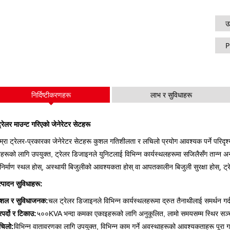
V शृङ्खला ३५०-
पी सिरिज १०-२२० केभीए
पी सिरिज २५०-११०० केभीए
उ
DE शृङ्खला २२-२५० kVA
एस सिरिज २७५-८८० केभीए
P
के सेरिस ७-४९ केभीए
DE शृङ्खला २५०-८२५ KVA
निर्दिष्टीकरणहरू
लाभ र सुविधाहरू
V शृङ्खला ९४-२८५ kVA
V शृङ्खला ३५०-८०० kVA
D शृङ्खला १६५-९३५ KVA
्रेलर माउन्ट गरिएको जेनेरेटर सेटहरू
ाम्रा ट्रेलर-प्रकारका जेनेरेटर सेटहरू कुशल गतिशीलता र लचिलो प्रयोग आवश्यक पर्ने परि
हरूको लागि उपयुक्त, ट्रेलर डिजाइनले युनिटलाई विभिन्न कार्यस्थलहरूमा सजिलैसँग तान्न अनुमति
निर्माण स्थल होस्, अस्थायी बिजुलीको आवश्यकता होस् वा आपतकालीन बिजुली सुरक्षा होस्, ट्र
्पादन सुविधाहरू:
ुशल र सुविधाजनक:
चल ट्रेलर डिजाइनले विभिन्न कार्यस्थलहरूमा द्रुत तैनाथीलाई समर्थन गर
पर्दो र टिकाउ:
५००KVA भन्दा कमका एकाइहरूको लागि अनुकूलित, लामो समयसम्म स्थिर सञ्चा
चिलो:
विभिन्न वातावरणका लागि उपयुक्त, विभिन्न काम गर्ने अवस्थाहरूको आवश्यकताहरू पूरा गर्न