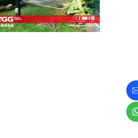
८०० KVA
एम सिरिज ११००-४००० केभीए
एमएस सिरिज ७१५-२५०० केभीए