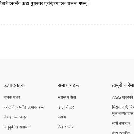
्मचारीहरूसँग कडा गुणस्तर प्रक्रियाहरू पालना गर्छन्।
उत्पादनहरू
समाधानहरू
हाम्रो बारेम
मानक पावर
स्वास्थ्य सेवा
AGG पावरको ब
प्राकृतिक ग्याँस उत्पादनहरू
डाटा सेन्टर
मिसन, दृष्टिको
मूल्यमान्यताहरू
मोबाइल-उत्पादन
उद्योग
नयाँ समाचार
अनुकूलित समाधान
तेल र ग्याँस
केस स्टडीज