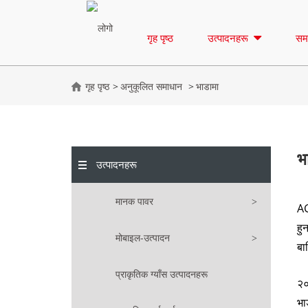
गृह पृष्ठ
उत्पादनहरू
सम
गृह पृष्ठ
अनुकूलित समाधान
भाडामा
भ
उत्पादनहरू
मानक पावर
AG
हु
मोबाइल-उत्पादन
बा
प्राकृतिक ग्याँस उत्पादनहरू
२०
भा