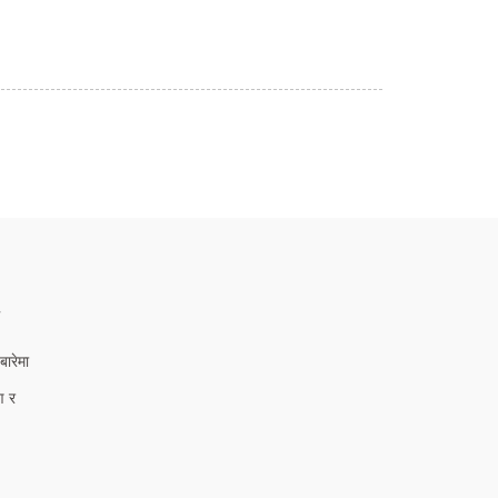
ा
ारेमा
ण र