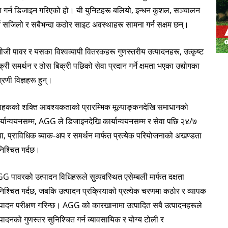
रा गर्न डिजाइन गरिएको हो। यी युनिटहरू बलियो, इन्धन कुशल, सञ्चालन
V शृङ्खला ३५०-
पी सिरिज १०-२२० केभीए
पी सिरिज २५०-११०० केभीए
्न सजिलो र सबैभन्दा कठोर साइट अवस्थाहरू सामना गर्न सक्षम छन्।
DE शृङ्खला २२-२५० kVA
एस सिरिज २७५-८८० केभीए
ीजी पावर र यसका विश्वव्यापी वितरकहरू गुणस्तरीय उत्पादनहरू, उत्कृष्ट
क्री समर्थन र ठोस बिक्री पछिको सेवा प्रदान गर्ने क्षमता भएका उद्योगका
के सेरिस ७-४९ केभीए
DE शृङ्खला २५०-८२५ KVA
्रणी विज्ञहरू हुन्।
V शृङ्खला ९४-२८५ kVA
V शृङ्खला ३५०-८०० kVA
राहकको शक्ति आवश्यकताको प्रारम्भिक मूल्याङ्कनदेखि समाधानको
र्यान्वयनसम्म, AGG ले डिजाइनदेखि कार्यान्वयनसम्म र सेवा पछि २४/७
D शृङ्खला १६५-९३५ KVA
वा, प्राविधिक ब्याक-अप र समर्थन मार्फत प्रत्येक परियोजनाको अखण्डता
निश्चित गर्दछ।
G पावरको उत्पादन विधिहरूले सुव्यवस्थित एसेम्बली मार्फत दक्षता
निश्चित गर्दछ, जबकि उत्पादन प्रक्रियाको प्रत्येक चरणमा कठोर र व्यापक
्पादन परीक्षण गरिन्छ। AGG को कारखानामा उत्पादित सबै उत्पादनहरूले
्पादनको गुणस्तर सुनिश्चित गर्न व्यावसायिक र योग्य टोली र