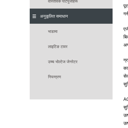
वास्तविक पार्टपुर्जाहरू
पू
गर
अनुकूलित समाधान
एज
भाडामा
बि
अग
लाइटिङ टावर
ग्
उच्च भोल्टेज जेनरेटर
का
से
नियन्त्रण
सु
AG
सु
उत
उत