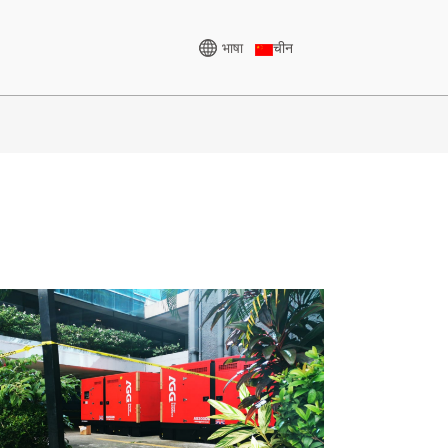
भाषा
चीन
उच्च भोल्टेज जेनरेटर
 केभीए
CU शृङ्खला ८२५-३४३८ KVA
५-८५० KVA
पी सिरिज ८२५-१८८० केभीए
०० केभीए
एम सिरिज ११००-४००० केभीए
० केभीए
एमएस सिरिज ७१५-२५०० केभीए
CU शृङ्खला ८२५-३४३८ kVA
०-८२५ KVA
पी सिरिज ८२५-१८८० केभीए
५ केभीए