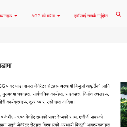
ाधानहरू
AGG को बारेमा
हामीलाई सम्पर्क गर्नुहोस
लाइटिङ टावर
भाडामा
ाडामा
नियन्त्रण
ए सिरिज १६.५-१५० केभीए
ए सिरिज १६५-३८८
CU शृङ्खला ३३-३०० KVA
CU शृङ्खला २७
G पावर भाडा दायरा जेनेरेटर सेटहरू अस्थायी बिजुली आपूर्तिको लागि
पी सिरिज १०-२२० केभीए
पी सिरिज २५०-११
न्, मुख्यतया भवनहरू, सार्वजनिक कार्यहरू, सडकहरू, निर्माण स्थलहरू,
DE शृङ्खला २२-२५० KVA
एस सिरिज २७५-८८
हिरी कार्यक्रमहरू, दूरसञ्चार, उद्योगहरू आदिमा।
ए सिरिज १६.५-१५० केभीए
ए सिरिज १६५-३८८ केभीए
के सेरिस ७-४९ केभीए
DE शृङ्खला २५
० केभीए - ५०० केभीए सम्मको पावर रेन्जको साथ, एजीजी पावरको
CU शृङ्खला ३३-३०० kVA
CU शृङ्खला २७५-८५० KVA
V शृङ्खला ९४-२८५ KVA
एच सिरिज १६५-९३
डामा पाइने जेनेरेटर सेटहरू विश्वभरको अस्थायी बिजुली आवश्यकताहरू