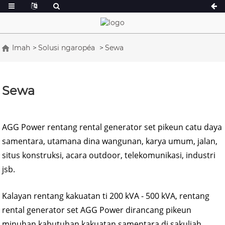
Imah
Solusi ngaropéa
Sewa
A Series 16,5-150 kVA
A Series 165-38
CU Series 33-300 kVA
CU Series 275-8
Sewa
P Series 10-220 kVA
P Series 250-11
DE Series 22-250 kVA
S Series 275-88
AGG Power rentang rental generator set pikeun catu daya
K Sereis 7-49 kVA
DE Series 250-8
samentara, utamana dina wangunan, karya umum, jalan,
V Series 94-285 kVA
V Series 350-80
situs konstruksi, acara outdoor, telekomunikasi, industri
D runtuyan 165
jsb.
Kalayan rentang kakuatan ti 200 kVA - 500 kVA, rentang
rental generator set AGG Power dirancang pikeun
minuhan kabutuhan kakuatan samentara di sakuliah