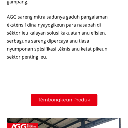
gampang.
AGG sareng mitra sadunya gaduh pangalaman
éksténsif dina nyayogikeun para nasabah di
séktor ieu kalayan solusi kakuatan anu efisien,
serbaguna sareng dipercaya anu tiasa
nyumponan spésifikasi téknis anu ketat pikeun
sektor penting ieu.
Témbongkeun Produk