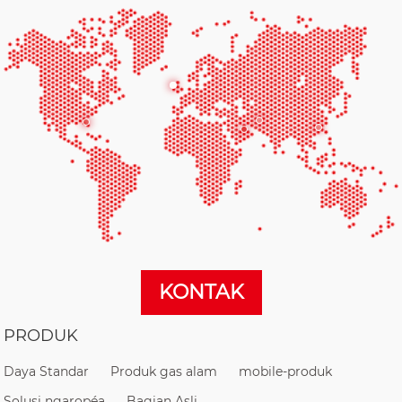
KONTAK
PRODUK
Daya Standar
Produk gas alam
mobile-produk
Solusi ngaropéa
Bagian Asli