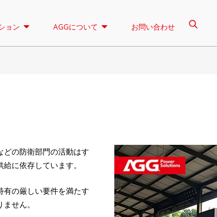
ション
AGGについて
お問い合わせ
照明塔
レンタル
コントロール
Aシリーズ 16.5-150 KVA
Aシリーズ 165-38
CUシリーズ 33-300 KVA
CUシリーズ 275-8
などの防衛部門の活動はす
Pシリーズ 10～220 KVA
Pシリーズ 250-11
供給に依存しています。
DEシリーズ 22-250 KVA
Sシリーズ 275-88
Kシリーズ 7-49 KVA
DEシリーズ 250-8
特有の厳しい要件を満たす
りません。
Vシリーズ 94-285 KVA
Hシリーズ 165-93