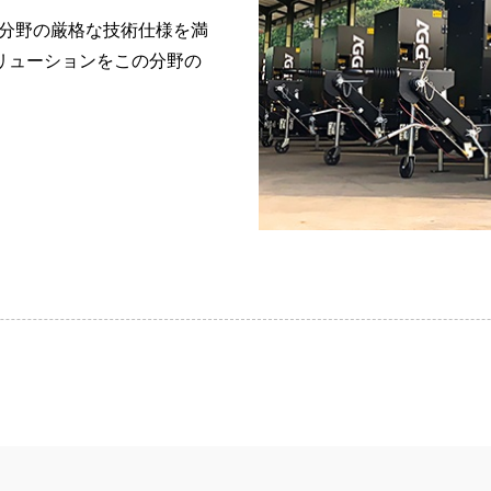
Vシリーズ 350～8
な分野の厳格な技術仕様を満
リューションをこの分野の
。