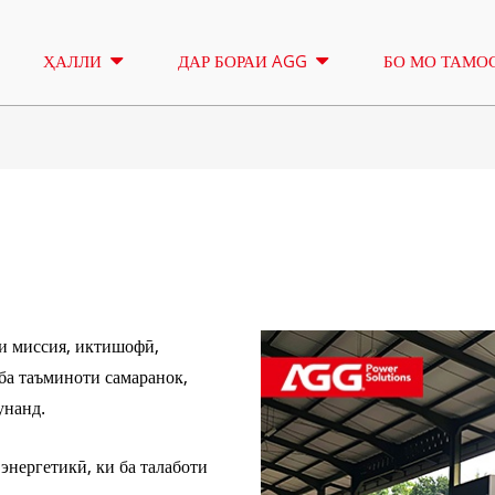
ҲАЛЛИ
ДАР БОРАИ AGG
БО МО ТАМОС
МАНОРАИ РАВШАНӢ
ИҶОРА
СИЛСИЛАИ 16,5-150 КВА
СИЛСИЛА
НАЗОРАТ
СИЛСИЛАИ КУ 33-300
СИЛСИЛА
КВА
КВА
и миссия, иктишофӣ,
 ба таъминоти самаранок,
СИЛСИЛАИ P 10-220 КВА
СИЛСИЛА
унанд.
КВА
СИЛСИЛАИ DE 22-250
КВА
СИЛСИЛА
энергетикӣ, ки ба талаботи