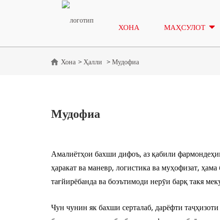
ХОНА
МАҲСУЛОТ
Хона
Ҳалли
Мудофиа
Мудофиа
Амалиётҳои бахши дифоъ, аз қабили фармондеҳи
ҳаракат ва маневр, логистика ва муҳофизат, ҳама
тағйирёбанда ва боэътимоди нерӯи барқ ​​такя мек
Чун чунин як бахши серталаб, дарёфти таҷҳизоти 