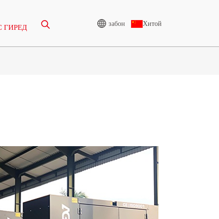
Хитой
забон
 ГИРЕД
ГЕНЕРАТОРИ
БАЛАНДШИДДАТ
И 165-388КВА
СИЛСИЛАИ CU 825-3438
КВА
И CU 275-850
СИЛСИЛАИ P 825-1880
КВА
И P 250-1100
СИЛСИЛАИ М 1100-4000
КВА
И S 275-880КВА