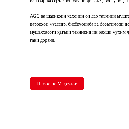
беназир ва серталаби бахши дифоъ ҷавобгӯ аст, н
AGG ва шарикони ҷаҳонии он дар таъмини мушта
қарорҳои муассир, бисёрҷониба ва боэътимоди не
мушаххасоти қатъии техникии ин бахши муҳим ҷ
ғанӣ доранд.
Намоиши Маҳсулот