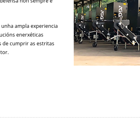
a defensa non sempre é
SERIE V
 unha ampla experiencia
lucións enerxéticas
s de cumprir as estritas
tor.