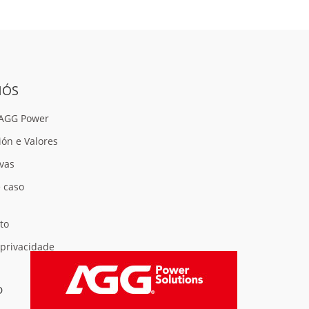
NÓS
 AGG Power
ión e Valores
vas
 caso
to
 privacidade
D