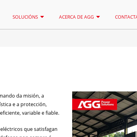
SOLUCIÓNS
ACERCA DE AGG
CONTACT
TORRE DE ILUMINACIÓN
ALUGUE
SERIE A DE 16,5 A 150 KVA
SERIE A
CONTROL
SERIE CU 33-300 KVA
SERIE C
 mando da misión, a
SERIE P DE 10 A 220 KVA
SERIE P
stica e a protección,
SERIE DE DE 22 A 250 KVA
SERIE S
ciente, variable e fiable.
SERIE K DE 7 A 49 KVA
SERIE D
eléctricos que satisfagan
SERIE V 94-285 KVA
SERIE H