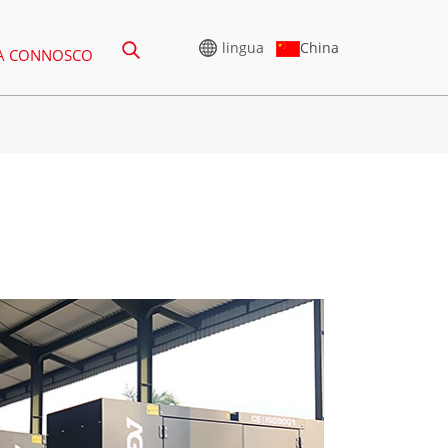
China
lingua
A CONNOSCO
R
XERADOR DE ALTA
TENSIÓN
 DE 165-388 KVA
SERIE CU 825-3438 KVA
U 275-850 KVA
SERIE P 825-1880 KVA
 DE 250 A 1100 KVA
SERIE M 1100-4000 KVA
 DE 275 A 880 KVA
SERIE MS 715-2500 KVA
E 250-825 KVA
 DE 165 A 935 KVA