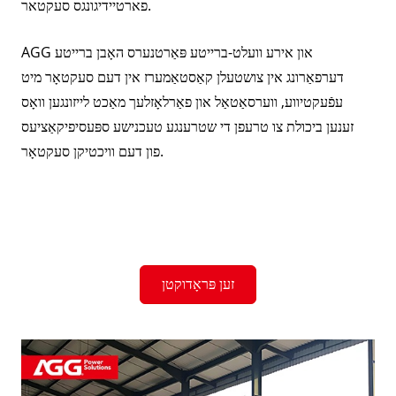
פארטיידיגונגס סעקטאר.
AGG און אירע וועלט-ברייטע פּאַרטנערס האָבן ברייטע
דערפאַרונג אין צושטעלן קאַסטאַמערז אין דעם סעקטאָר מיט
עפֿעקטיווע, ווערסאַטאַל און פאַרלאָזלעך מאַכט לייזונגען וואָס
זענען ביכולת צו טרעפן די שטרענגע טעכנישע ספּעסיפיקאַציעס
פון דעם וויכטיקן סעקטאָר.
זען פּראָדוקטן