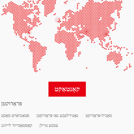
קאָנטאַקט
פּראָדוקטן
מאָביל-פּראָדוקט
נאַטירלעכע גאַז פּראָדוקטן
סטאַנדאַרט מאַכט
עכטע טיילן
קאַסטאַמייזד לייזונג