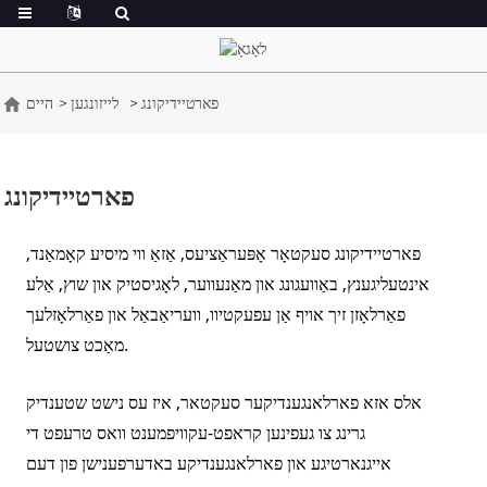
פארטיידיקונג
לייזונגען
היים
פארטיידיקונג
פארטיידיקונג סעקטאָר אָפּעראַציעס, אַזאַ ווי מיסיע קאָמאַנד,
אינטעליגענץ, באַוועגונג און מאַנעווער, לאָגיסטיק און שוץ, אַלע
פאַרלאָזן זיך אויף אַן עפעקטיוו, וועריאַבאַל און פאַרלאָזלעך
מאַכט צושטעל.
אלס אזא פארלאנגענדיקער סעקטאר, איז עס נישט שטענדיק
גרינג צו געפינען קראפט-עקוויפמענט וואס טרעפט די
אייגנארטיגע און פארלאנגענדיקע באדערפענישן פון דעם