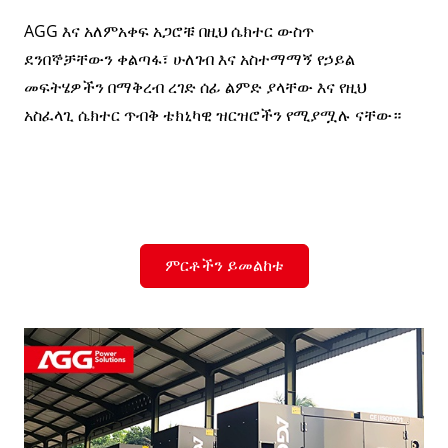
AGG እና አለምአቀፍ አጋሮቹ በዚህ ሴክተር ውስጥ
ደንበኞቻቸውን ቀልጣፋ፣ ሁለገብ እና አስተማማኝ የኃይል
መፍትሄዎችን በማቅረብ ረገድ ሰፊ ልምድ ያላቸው እና የዚህ
አስፈላጊ ሴክተር ጥብቅ ቴክኒካዊ ዝርዝሮችን የሚያሟሉ ናቸው።
ምርቶችን ይመልከቱ