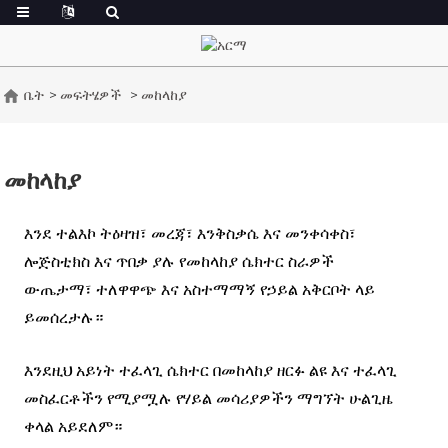
ቤት
መፍትሄዎች
መከላከያ
መከላከያ
እንደ ተልእኮ ትዕዛዝ፣ መረጃ፣ እንቅስቃሴ እና መንቀሳቀስ፣
ሎጅስቲክስ እና ጥበቃ ያሉ የመከላከያ ሴክተር ስራዎች
ውጤታማ፣ ተለዋዋጭ እና አስተማማኝ የኃይል አቅርቦት ላይ
ይመሰረታሉ።
እንደዚህ አይነት ተፈላጊ ሴክተር በመከላከያ ዘርፉ ልዩ እና ተፈላጊ
መስፈርቶችን የሚያሟሉ የሃይል መሳሪያዎችን ማግኘት ሁልጊዜ
ቀላል አይደለም።