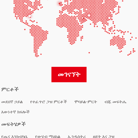
መገናኘት
ምርቶች
መደበኛ ኃይል
የተፈጥሮ ጋዝ ምርቶች
ሞባይል-ምርት
ብጁ መፍትሔ
እውነተኛ ክፍሎች
መፍትሄዎች
የጤና እንክብካቤ
የውሂብ ማዕከል
ኢንዱስትሪ
ዘይት እና ጋዝ