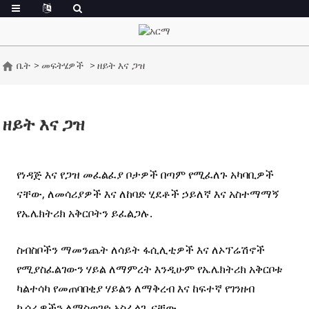
ቤት
መፍትሄዎች
ዘይት እና ጋዝ
ዘይት እና ጋዝ
የነዳጅ እና የጋዝ መፈልፈያ ቦታዎች በጣም የሚፈለጉ አካባቢዎች
ናቸው, ለመሳሪያዎች እና ለከባድ ሂደቶች ኃይለኛ እና አስተማማኝ
የኤሌክትሪክ አቅርቦትን ይፈልጋሉ.
ስብስቦችን ማመንጨት ለሳይት ፋሲሊቲዎች እና ለኦፕሬሽኖች
የሚያስፈልገውን ሃይል ለማምረት እንዲሁም የኤሌክትሪክ አቅርቦቱ
ካልተሳካ የመጠባበቂያ ሃይልን ለማቅረብ እና ከፍተኛ የገንዘብ
ኪሳራዎችን ለማስወገድ አስፈላጊ ናቸው.