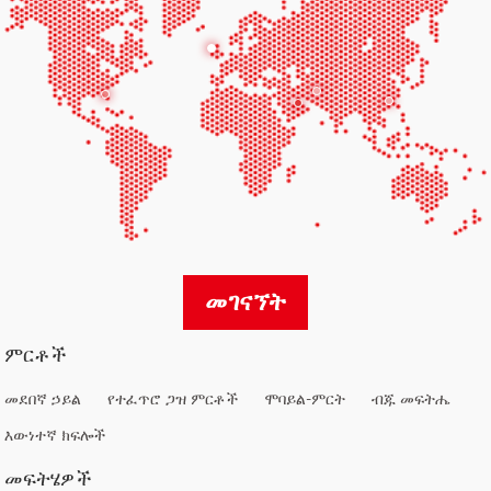
መገናኘት
ምርቶች
መደበኛ ኃይል
የተፈጥሮ ጋዝ ምርቶች
ሞባይል-ምርት
ብጁ መፍትሔ
እውነተኛ ክፍሎች
መፍትሄዎች