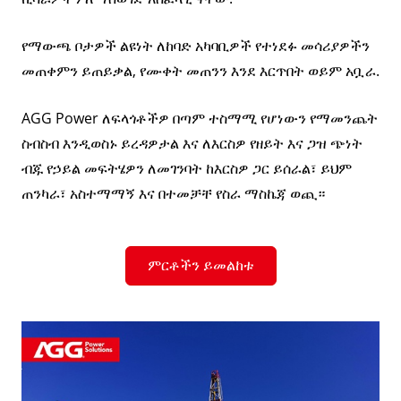
የማውጫ ቦታዎች ልዩነት ለከባድ አካባቢዎች የተነደፉ መሳሪያዎችን
መጠቀምን ይጠይቃል, የሙቀት መጠንን እንደ እርጥበት ወይም አቧራ.
AGG Power ለፍላጎቶችዎ በጣም ተስማሚ የሆነውን የማመንጨት
ስብስብ እንዲወስኑ ይረዳዎታል እና ለእርስዎ የዘይት እና ጋዝ ጭነት
ብጁ የኃይል መፍትሄዎን ለመገንባት ከእርስዎ ጋር ይሰራል፣ ይህም
ጠንካራ፣ አስተማማኝ እና በተመቻቸ የስራ ማስኬጃ ወጪ።
ምርቶችን ይመልከቱ