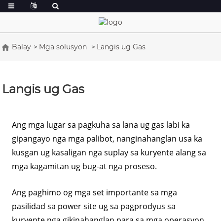
Balay
Mga solusyon
Langis ug Gas
Langis ug Gas
Ang mga lugar sa pagkuha sa lana ug gas labi ka
gipangayo nga mga palibot, nanginahanglan usa ka
kusgan ug kasaligan nga suplay sa kuryente alang sa
mga kagamitan ug bug-at nga proseso.
Ang paghimo og mga set importante sa mga
pasilidad sa power site ug sa pagprodyus sa
kuryente nga gikinahanglan para sa mga operasyon,