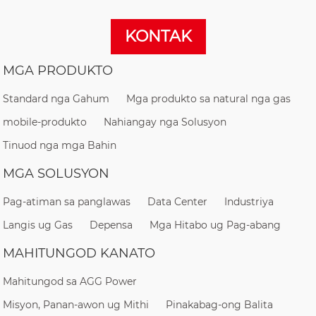
KONTAK
MGA PRODUKTO
Standard nga Gahum
Mga produkto sa natural nga gas
mobile-produkto
Nahiangay nga Solusyon
Tinuod nga mga Bahin
MGA SOLUSYON
Pag-atiman sa panglawas
Data Center
Industriya
Langis ug Gas
Depensa
Mga Hitabo ug Pag-abang
MAHITUNGOD KANATO
Mahitungod sa AGG Power
Misyon, Panan-awon ug Mithi
Pinakabag-ong Balita