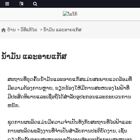
ບ້ານ
ວິທີແກ້ໄຂ
ນ້ຳມັນ ແລະອາຍແກັສ
ນ້ຳມັນ ແລະອາຍແກັສ
ສະຖານທີ່ຂຸດຄົ້ນນ້ໍາມັນແລະອາຍແກັສແມ່ນສະພາບແວດລ້ອມທີ່
ມີຄວາມຕ້ອງການຫຼາຍ, ຮຽກຮ້ອງໃຫ້ມີການສະຫນອງໄຟຟ້າທີ່
ມີປະສິດທິພາບແລະເຊື່ອຖືໄດ້ສໍາລັບອຸປະກອນແລະຂະບວນການ
ຫນັກ.
ຊຸດການຜະລິດແມ່ນມີຄວາມຈໍາເປັນທັງກັບສະຖານທີ່ໄຟຟ້າແລະ
ການຜະລິດພະລັງງານທີ່ຈໍາເປັນສໍາລັບການປະຕິບັດງານ, ເຊັ່ນ
ດຽວກັນກັບການສະຫນອງພະລັງງານສໍາຮອງຖ້າການສະຫນອງ