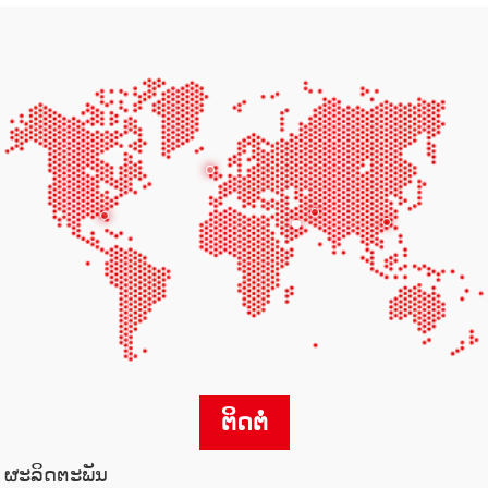
ຕິດຕໍ່
ຜະ​ລິດ​ຕະ​ພັນ