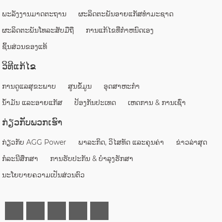
ພະລັງງານມາດຕະຖານ
ຜະລິດຕະພັນອາຍແກັສທໍາມະຊາດ
ຜະ​ລິດ​ຕະ​ພັນ​ໂທລະ​ສັບ​ມື​ຖື​
ການແກ້ໄຂທີ່ກໍາຫນົດເອງ
ຊິ້ນສ່ວນຂອງແທ້
ວິທີແກ້ໄຂ
ການດູແລສຸຂະພາບ
ສູນຂໍ້ມູນ
ອຸດສາຫະກໍາ
ນ້ຳມັນ ແລະອາຍແກັສ
ປ້ອງກັນປະເທດ
ເຫດການ & ການເຊົ່າ
ກ່ຽວກັບພວກເຮົາ
ກ່ຽວກັບ AGG Power
ພາລະກິດ, ວິໄສທັດ ແລະຄຸນຄ່າ
ຂ່າວລ່າສຸດ
ກໍລະນີສຶກສາ
ການຮັບປະກັນ & ບໍາລຸງຮັກສາ
ນະໂຍບາຍຄວາມເປັນສ່ວນຕົວ