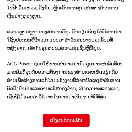
ໄຟຟ້າລົ້ມເຫລວ, ດັ່ງນັ້ນ, ຫຼີກເວັ້ນການສູນເສຍທາງດ້ານການ
ເງິນຢ່າງຫຼວງຫຼາຍ.
ຄວາມຫຼາກຫຼາຍຂອງສະຖານທີ່ຂຸດຄົ້ນຮຽກຮ້ອງໃຫ້ມີການນໍາ
ໃຊ້ອຸປະກອນທີ່ຖືກອອກແບບມາສໍາລັບສະພາບແວດລ້ອມທີ່
ຫຍຸ້ງຍາກ, ເທົ່າກັບອຸນຫະພູມຄວາມຊຸ່ມຊື່ນຫຼືຂີ້ຝຸ່ນ.
AGG Power ຊ່ວຍໃຫ້ທ່ານສາມາດກໍານົດຊຸດການຜະລິດທີ່ເຫ
ມາະສົມທີ່ສຸດກັບຄວາມຕ້ອງການຂອງທ່ານແລະເຮັດວຽກກັບ
ທ່ານເພື່ອສ້າງການແກ້ໄຂພະລັງງານທີ່ກໍາຫນົດເອງສໍາລັບການ
ຕິດຕັ້ງນ້ໍາມັນແລະອາຍແກັສຂອງທ່ານ, ເຊິ່ງຄວນຈະແຂງແຮງ,
ເຊື່ອຖືໄດ້ແລະຄ່າໃຊ້ຈ່າຍໃນການດໍາເນີນງານທີ່ດີທີ່ສຸດ.
ເບິ່ງຜະລິດຕະພັນ