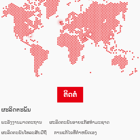
ຕິດຕໍ່
ຜະ​ລິດ​ຕະ​ພັນ
ພະລັງງານມາດຕະຖານ
ຜະລິດຕະພັນອາຍແກັສທໍາມະຊາດ
ຜະ​ລິດ​ຕະ​ພັນ​ໂທລະ​ສັບ​ມື​ຖື​
ການແກ້ໄຂທີ່ກໍາຫນົດເອງ