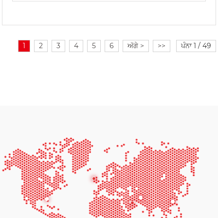
1
2
3
4
5
6
ਅੱਗੇ >
>>
ਪੰਨਾ 1 / 49