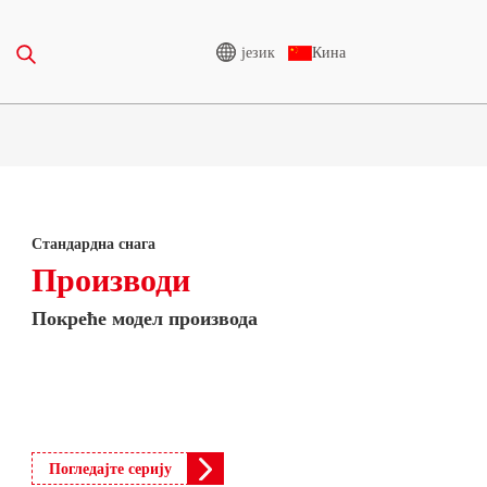
језик
Кина
АЊЕ
ГЕНЕРАТОР ВИСОКОГ
НАПОНА
Стандардна снага
-388KVA
CU СЕРИЈА 825-3438 KVA
Производи
5-850 KVA
P СЕРИЈА 825-1880 KVA
Покреће модел производа
-1100 KVA
М СЕРИЈА 1100-4000 KVA
-880KVA
МС СЕРИЈА 715-2500 KVA
CU серија 825-3438 kVA
0-825 KVA
P серија 825-1880 kVA
-935 KVA
Погледајте серију