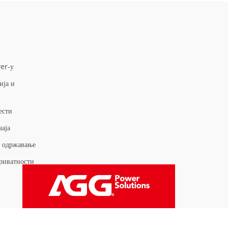
А
er-у
ија и
ести
чаја
и одржавање
риватности