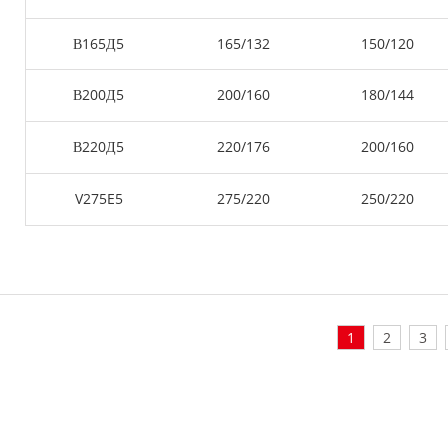
В165Д5
165/132
150/120
В200Д5
200/160
180/144
В220Д5
220/176
200/160
V275E5
275/220
250/220
1
2
3