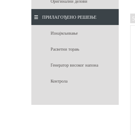
Оригинални делови
ПРИЛАГОЂЕНО РЕШЕЊЕ
5
Изнајмљивање
Расветни торањ
Генератор високог напона
Контрола