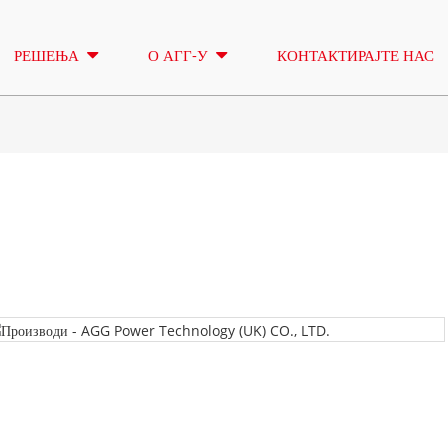
РЕШЕЊА
О АГГ-У
КОНТАКТИРАЈТЕ НАС
РАСВЕТНИ ТОРАЊ
ИЗНАЈМЉИВ
СЕРИЈА А 16,5-150 KVA
СЕРИЈА А 165
КОНТРОЛА
CU СЕРИЈА 33-300 KVA
CU СЕРИЈА 27
P СЕРИЈА 10-220 KVA
P СЕРИЈА 250
DE СЕРИЈА 22-250 KVA
СЕРИЈА С 275
Серија А 16,5-150 kVA
Серија А 165-388kVA
К СЕРИЈА 7-49 KVA
DE СЕРИЈА 25
CU серија 33-300 kVA
CU серија 275-850 KVA
V СЕРИЈА 94-285 KVA
H СЕРИЈА 165