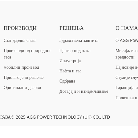
ПРОИЗВОДИ
РЕШЕЊА
О НАМ
Стандардна снага
Здравствена заштита
О AGG Pow
Производи од природног
Центар података
Мисија, виз
гаса
вредности
Индустрија
мобилни производ
Најновије в
Нафта и гас
Прилагођено решење
Студије слу
Одбрана
Оригинални делови
Гаранција 
Догађаји и изнајмљивање
Политика п
РАВА© 2025 AGG POWER TECHNOLOGY (UK) CO., LTD