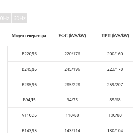
V СЕРИЈА 350
P серија 10-220 kVA
P серија 250-1100 KVA
0Hz
60Hz
DE серија 22-250 kVA
Серија С 275-880kVA
Модел генератора
ЕФС (kVA/kW)
ПРП (kVA/kW)
К Серија 7-49 kVA
DE серија 250-825 KVA
В220Д6
220/176
200/160
V серија 94-285 kVA
V серија 350-800 kVA
В245Д6
245/196
223/178
Серија Д 165-935 KVA
В285Д6
285/228
259/207
В94Д5
94/75
85/68
V110D5
110/88
100/80
В143Д5
143/114
130/104