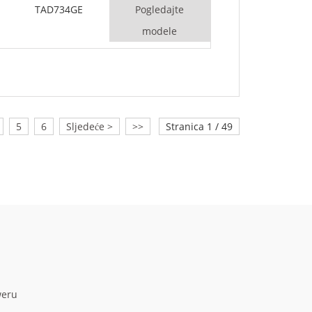
TAD734GE
Pogledajte
modele
5
6
Sljedeće >
>>
Stranica 1 / 49
weru