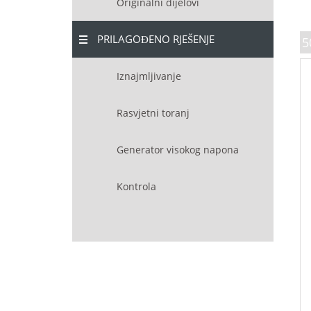
Originalni dijelovi
PRILAGOĐENO RJEŠENJE
5
Iznajmljivanje
Rasvjetni toranj
Generator visokog napona
Kontrola