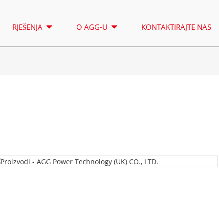
RJEŠENJA
O AGG-U
KONTAKTIRAJTE NAS
RASVJETNI TORANJ
IZNAJMLJI
SERIJA A 16,5-150 KVA
SERIJA A 
KONTROLA
CU SERIJA 33-300 KVA
CU SERIJA
P SERIJA 10-220 KVA
P SERIJA 2
DE SERIJA 22-250 KVA
S SERIJA 
Serija A 16,5-150 kVA
Serija A 165-388kVA
K SERIJA 7-49 KVA
DE SERIJA
CU serija 33-300 kVA
CU serija 275-850 KVA
V SERIJA 94-285 KVA
H SERIJA 1