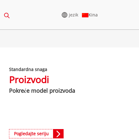
jezik
Kina
VANJE
GENERATOR VISOKOG
NAPONA
Standardna snaga
165-388KVA
CU SERIJA 825-3438 KVA
Proizvodi
 275-850 KVA
P SERIJA 825-1880 KVA
Pokreće model proizvoda
50-1100 KVA
M SERIJA 1100-4000 KVA
275-880KVA
MS SERIJA 715-2500 KVA
CU serija 825-3438 kVA
 250-825 KVA
P serija 825-1880 kVA
65-935 KVA
Pogledajte seriju