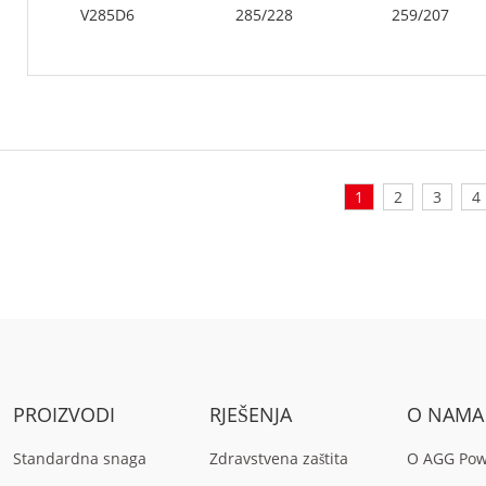
V285D6
285/228
259/207
1
2
3
4
PROIZVODI
RJEŠENJA
O NAMA
Standardna snaga
Zdravstvena zaštita
O AGG Po