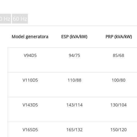
V SERIJA 3
P serija 10-220 kVA
P serija 250-1100 KVA
0 Hz
60 Hz
DE serija 22-250 kVA
S serija 275-880kVA
Model generatora
ESP (kVA/kW)
PRP (kVA/kW)
K Serija 7-49 kVA
DE serija 250-825 kVA
V94D5
94/75
85/68
V serija 94-285 kVA
V serija 350-800 kVA
D serija 165-935 kVA
V110D5
110/88
100/80
V143D5
143/114
130/104
V165D5
165/132
150/120