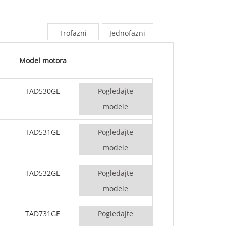
50-800 KVA
M serija 1100-4000 kVA
Trofazni
Jednofazni
MS serija 715-2500 kVA
Model motora
TAD530GE
Pogledajte
modele
TAD531GE
Pogledajte
modele
TAD532GE
Pogledajte
modele
TAD731GE
Pogledajte