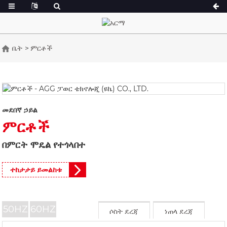
ቤት
ምርቶች
አንድ ተከታታይ 16.5-150 ኪ.ወ
አንድ ተከታታይ 165
CU ተከታታይ 33-300 kVA
CU ተከታታይ 275-
P ተከታታይ 10-220 kVA
P ተከታታይ 250-11
መደበኛ ኃይል
DE Series 22-250 kVA
S ተከታታይ 275-8
ምርቶች
K Sereis 7-49 kVA
DE ተከታታይ 250-
በምርት ሞዴል የተጎላበተ
ቪ ተከታታይ 94-285 ኪ.ወ
ቪ ተከታታይ 350-8
D ተከታታይ 165-93
ተከታታይ ይመልከቱ
50HZ
60HZ
ሶስት ደረጃ
ነጠላ ደረጃ