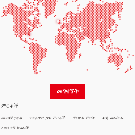
መገናኘት
ምርቶች
መደበኛ ኃይል
የተፈጥሮ ጋዝ ምርቶች
ሞባይል-ምርት
ብጁ መፍትሔ
እውነተኛ ክፍሎች