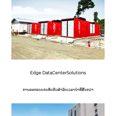
Edge DataCenterSolutions
ການອອກແບບກະທັດຮັດສໍາລັບເວລານໍາທີ່ສັ້ນກວ່າ