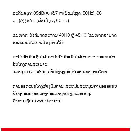
ລະດັບສຽງ*:85dB(A) @7 m(ພ້ອມໂຫຼດ, 50Hz), 88
dB(A)@7m (ພ້ອມໂຫຼດ, 60 Hz)
ຂະໜາດ: ບໍ່ໄດ້ມາດຕະຖານ 40H0 ຫຼື 45H0 (ຂະໜາດສາມາດ
ອອກແບບສະເພາະໂຄງການໄດ້)
ລະບົບນໍ້າມັນເຊື້ອໄຟ: ລະບົບນໍ້າມັນເຊື້ອໄຟສາມາດອອກແບບສໍາ
ລັບໂຄງການສະເພາະ,
ແລະ genset ສາມາດຕິດຕັ້ງຖັງເກັບຮັກສາຂະຫນາດໃຫຍ່
ການອອກແບບໂຄງສ້າງພື້ນຖານ: ສະຫນັບສະຫນູນການອອກແບບ
ພື້ນຖານຂອງຫນ່ວຍງານແລະຖານຖັງ, ແລະອື່ນໆ.
ອີງ​ຕາມ​ເງື່ອນ​ໄຂ​ຂອງ​ໂຄງ​ການ​