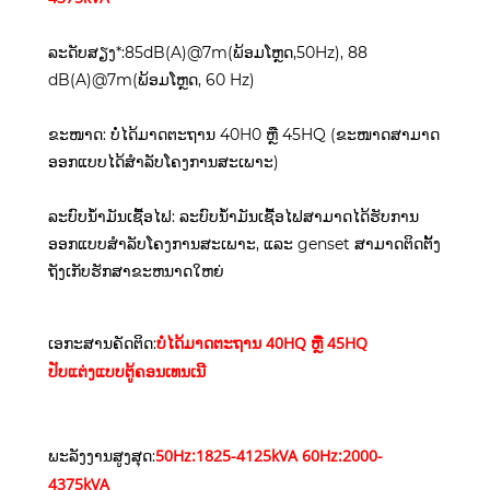
ລະດັບສຽງ*:85dB(A)@7m(ພ້ອມໂຫຼດ,50Hz), 88
dB(A)@7m(ພ້ອມໂຫຼດ, 60 Hz)
ຂະໜາດ: ບໍ່ໄດ້ມາດຕະຖານ 40H0 ຫຼື 45HQ (ຂະໜາດສາມາດ
ອອກແບບໄດ້ສຳລັບໂຄງການສະເພາະ)
ລະບົບນໍ້າມັນເຊື້ອໄຟ: ລະບົບນໍ້າມັນເຊື້ອໄຟສາມາດໄດ້ຮັບການ
ອອກແບບສໍາລັບໂຄງການສະເພາະ, ແລະ genset ສາມາດຕິດຕັ້ງ
ຖັງເກັບຮັກສາຂະຫນາດໃຫຍ່
ບໍ່ໄດ້ມາດຕະຖານ 40HQ ຫຼື 45HQ
ເອກະສານຄັດຕິດ:
ປັບແຕ່ງ
ແບບຕູ້ຄອນເທນເນີ
50Hz:1825-4125kVA 60Hz:2000-
ພະລັງງານສູງສຸດ:
4375kVA