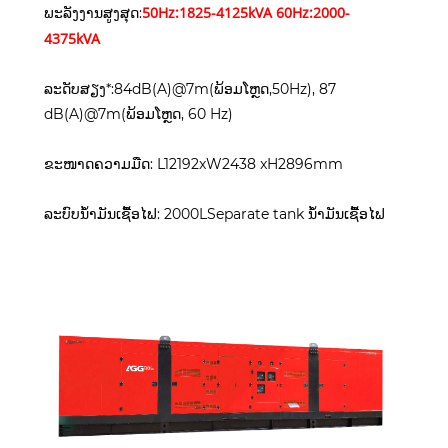
5
0Hz:1825-4125kVA 60Hz:2000-
ພະລັງງານສູງສຸດ:
4375kVA
ລະດັບສຽງ*:84dB(A)@7m(ພ້ອມໂຫຼດ,50Hz), 87
dB(A)@7m(ພ້ອມໂຫຼດ, 60 Hz)
ຂະໜາດຄວາມມືດ: L12192xW2438 xH2896mm
ລະ​ບົບ​ນໍ້າ​ມັນ​ເຊື້ອ​ໄຟ​: 2000LSeparate tank ນໍ້າ​ມັນ​ເຊື້ອ​ໄຟ​