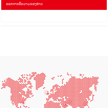
ອອກຈາກຂໍ້ຄວາມຂອງທ່ານ