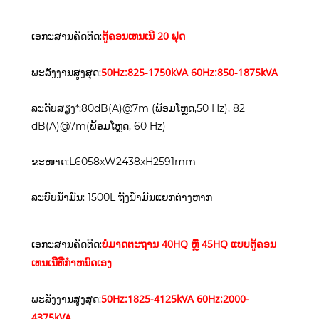
ຕູ້ຄອນເທນເນີ 20 ຟຸດ
ເອກະສານຄັດຕິດ:
50Hz:825-1750kVA 60Hz:850-1875kVA
ພະລັງງານສູງສຸດ:
ລະດັບສຽງ*:80dB(A)@7m (ພ້ອມໂຫຼດ,50 Hz), 82
dB(A)@7m(ພ້ອມໂຫຼດ, 60 Hz)
ຂະໜາດ:L6058xW2438xH2591mm
ລະບົບນໍ້າມັນ: 1500L ຖັງນໍ້າມັນແຍກຕ່າງຫາກ
ບໍ່ມາດຕະຖານ 40HQ ຫຼື 45HQ ແບບຕູ້ຄອນ
ເອກະສານຄັດຕິດ:
ເທນເນີທີ່ກໍາຫນົດເອງ
50Hz:1825-4125kVA 60Hz:2000-
ພະລັງງານສູງສຸດ:
4375kVA