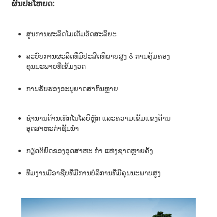
ຜົນປະໂຫຍດ:
ສູນການຜະລິດໂມເດັມອັດສະລິຍະ
ລະບົບການຜະລິດທີ່ມີປະສິດທິພາບສູງ & ການຄຸ້ມຄອງ
ຄຸນນະພາບທີ່ເຂັ້ມງວດ
ການ​ຮັບ​ຮອງ​ອະ​ນຸ​ຍາດ​ສາ​ກົນ​ຫຼາຍ​
ຊຳນານດ້ານເທັກໂນໂລຍີຫຼັກ ແລະຄວາມເຂັ້ມແຂງດ້ານ
ອຸດສາຫະກຳຊັ້ນນຳ
ກຽດຕິຍົດຂອງອຸດສາຫະ ກຳ ແຫ່ງຊາດຫຼາຍຄັ້ງ
ທີມງານມືອາຊີບທີ່ມີການບໍລິການທີ່ມີຄຸນນະພາບສູງ