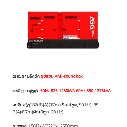
ຮູບແບບ Anti-soundbox
ເອກະສານຄັດຕິດ:
50Hz:825-1250kVA 60Hz:850-1375kVA
ພະລັງງານສູງສຸດ:
ລະດັບສຽງ*:82dB(A)@7m (ພ້ອມໂຫຼດ, 50 Hz), 85
B(A)@7m(ພ້ອມໂຫຼດ, 60 Hz)
ຂະໜາດ: L5812xW2220xH2550mm