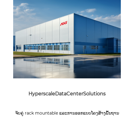
HyperscaleDataCenterSolutions
ຈັບຄູ່ rack mountable ແລະການອອກແບບໂຄງສ້າງພື້ນຖານ