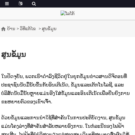
ບ້ານ
ວິທີແກ້ໄຂ
ສູນຂໍ້ມູນ
ສູນຂໍ້ມູນ
ໃນປັດຈຸບັນ, ພວກເຮົາດໍາລົງຊີວິດຢູ່ໃນຍຸກຂໍ້ມູນຂ່າວສານດິຈິຕອນທີ່
ປະຊາຊົນນັບມື້ນັບຂຶ້ນກັບອິນເຕີເນັດ, ຂໍ້ມູນແລະເຕັກໂນໂລຊີ, ແລະ
ບໍລິສັດນັບມື້ນັບຫຼາຍແມ່ນອີງໃສ່ຂໍ້ມູນແລະອິນເຕີເນັດເພື່ອຍືນຍົງການ
ຂະຫຍາຍຕົວຂອງເຂົາເຈົ້າ.
ດ້ວຍ​ຂໍ້​ມູນ​ແລະ​ການ​ນຳ​ໃຊ້​ທີ່​ສຳ​ຄັນ​ໃນ​ການ​ປະ​ຕິ​ບັດ​ງານ, ສູນ​ຂໍ້​ມູນ​
ແມ່ນ​ໂຄງ​ລ່າງ​ທີ່​ສຳ​ຄັນ​ສຳ​ລັບ​ຫລາຍ​ອົງ​ການ. ໃນກໍລະນີຂອງໄຟຟ້າ
ສຸກເສີນ, ໄຟຟ້າທີ່ບໍ່ບໍລິສຸດພຽງແຕ່ສອງສາມວິນາທີສາມາດສົ່ງຜົນໃຫ້