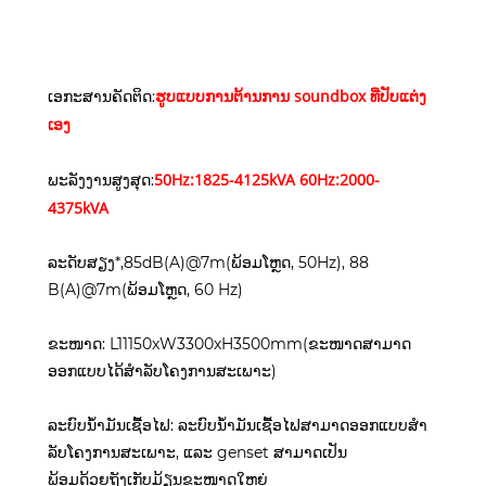
ຮູບແບບການຕ້ານການ soundbox ທີ່ປັບແຕ່ງ
ເອກະສານຄັດຕິດ:
ເອງ
50Hz:1825-4125kVA 60Hz:2000-
ພະລັງງານສູງສຸດ:
4375kVA
ລະດັບສຽງ*,85dB(A)@7m(ພ້ອມໂຫຼດ, 50Hz), 88
B(A)@7m(ພ້ອມໂຫຼດ, 60 Hz)
ຂະໜາດ: L11150xW3300xH3500mm(ຂະໜາດສາມາດ
ອອກແບບໄດ້ສຳລັບໂຄງການສະເພາະ)
ລະບົບນໍ້າມັນເຊື້ອໄຟ: ລະບົບນໍ້າມັນເຊື້ອໄຟສາມາດອອກແບບສໍາ
ລັບໂຄງການສະເພາະ, ແລະ genset ສາມາດເປັນ
ພ້ອມດ້ວຍຖັງເກັບມ້ຽນຂະໜາດໃຫຍ່