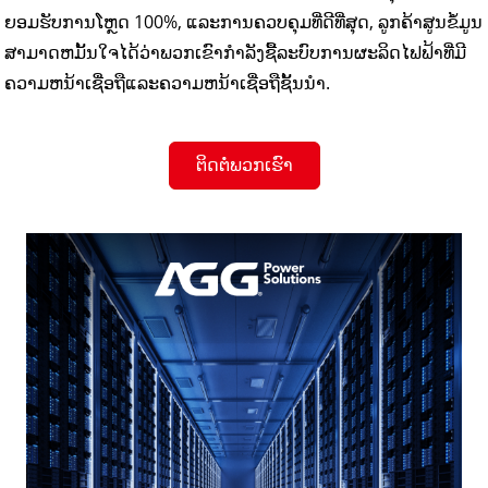
ຍອມຮັບການໂຫຼດ 100%, ແລະການຄວບຄຸມທີ່ດີທີ່ສຸດ, ລູກຄ້າສູນຂໍ້ມູນ
ສາມາດຫມັ້ນໃຈໄດ້ວ່າພວກເຂົາກໍາລັງຊື້ລະບົບການຜະລິດໄຟຟ້າທີ່ມີ
ຄວາມຫນ້າເຊື່ອຖືແລະຄວາມຫນ້າເຊື່ອຖືຊັ້ນນໍາ.
ຕິດຕໍ່ພວກເຮົາ