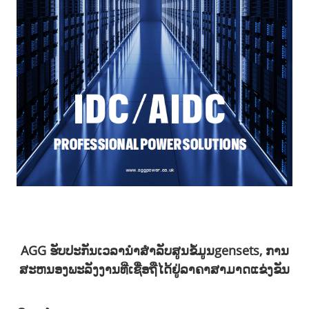
AGG ຮັບປະກັນເວລານໍາສໍາລັບສູນຂໍ້ມູນ
gensets, ການ
ສະຫນອງພະລັງງານທີ່ເຊື່ອຖືໄດ້ຢູ່
ລາຄາສາມາດແຂ່ງຂັນ