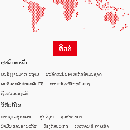
ຕິດຕໍ່
ຜະ​ລິດ​ຕະ​ພັນ
ພະລັງງານມາດຕະຖານ
ຜະລິດຕະພັນອາຍແກັສທໍາມະຊາດ
ຜະ​ລິດ​ຕະ​ພັນ​ໂທລະ​ສັບ​ມື​ຖື​
ການແກ້ໄຂທີ່ກໍາຫນົດເອງ
ຊິ້ນສ່ວນຂອງແທ້
ວິທີແກ້ໄຂ
ການດູແລສຸຂະພາບ
ສູນຂໍ້ມູນ
ອຸດສາຫະກໍາ
ນ້ຳມັນ ແລະອາຍແກັສ
ປ້ອງກັນປະເທດ
ເຫດການ & ການເຊົ່າ