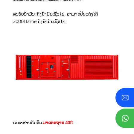
ລະບົບນໍ້າມັນ: ຖັງນໍ້າມັນເຊື້ອໄຟ, ສາມາດປັບແຕ່ງໄດ້
2000Llame ຖັງນໍ້າມັນເຊື້ອໄຟ.
ມາດຕະຖານ 40ft
ເອກະສານຄັດຕິດ: