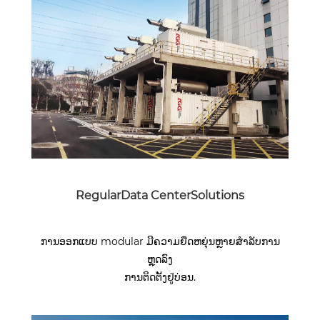
RegularData CenterSolutions
ການອອກແບບ modular ມີຄວາມຍືດຫຍຸ່ນຫຼາຍສໍາລັບການ
ຫຼຸດລົງ
ການຕິດຕັ້ງຢູ່ບ່ອນ.