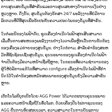
ການສູນເສຍຂໍ້ມູນທີ່ສໍາຄັນແລະການສູນເສຍທາງດ້ານການເງິນຢ່າງ
ຫຼວງຫຼາຍ. ດັ່ງນັ້ນ, ສູນຂໍ້ມູນຕ້ອງຮັກສາ 24/7 ພະລັງງານທີ່ບໍ່ມີການ
ລົບກວນທີ່ດີທີ່ສຸດເພື່ອຮັບປະກັນຄວາມປອດໄພຂອງຂໍ້ມູນທີ່ສໍາຄັນ.
ໃນກໍລະນີຂອງໄຟຟ້າດັບ, ຊຸດເຄື່ອງກໍາເນີດໄຟຟ້າສຸກເສີນສາມາດ
ເລີ່ມຕົ້ນການສະຫນອງພະລັງງານຢ່າງໄວວາເພື່ອຫຼີກເວັ້ນການຂັດຂ້ອງ
ຂອງເຄື່ອງແມ່ຂ່າຍຂອງສູນຂໍ້ມູນ. ຢ່າງໃດກໍຕາມ, ສໍາລັບຄໍາຮ້ອງສະຫ
ມັກທີ່ຊັບຊ້ອນເຊັ່ນສູນຂໍ້ມູນ, ຄຸນນະພາບຂອງຊຸດເຄື່ອງກໍາເນີດໄຟຟ້າ
ຈໍາເປັນຕ້ອງມີຄວາມຫນ້າເຊື່ອຖືຫຼາຍ, ໃນຂະນະທີ່ຄວາມຊໍານານຂອງ
ຜູ້ໃຫ້ບໍລິການແກ້ໄຂທີ່ສາມາດ configure ເຄື່ອງກໍາເນີດໄຟຟ້າທີ່ກໍາ
ນົດໄວ້ໃນຄໍາຮ້ອງສະຫມັກສະເພາະຂອງສູນຂໍ້ມູນຍັງມີຄວາມສໍາຄັນ
ຫຼາຍ.
ເຕັກໂນໂລຍີບຸກເບີກໂດຍ AGG Power ໄດ້ມາດຕະຖານຄຸນນະພາບ
ແລະຄວາມຫນ້າເຊື່ອຖືໃນທົ່ວໂລກ. ດ້ວຍເຄື່ອງປັ່ນໄຟກາຊວນຂອງ
AGG ຢືນການທົດສອບເວລາ, ຄວາມສາມາດໃນການບັນລຸການ